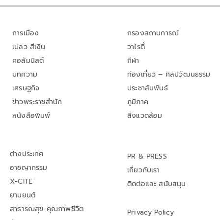
การเมือง
กรองสถานการณ์
เปลว สีเงิน
วาไรตี้
คอลัมนิสต์
กีฬา
บทความ
ท่องเที่ยว – ศิลปวัฒนธรรม
เศรษฐกิจ
ประชาสัมพันธ์
ข่าวพระราชสำนัก
ภูมิภาค
หนังสือพิมพ์
สิ่งแวดล้อม
ต่างประเทศ
PR & PRESS
อาชญากรรม
เกี่ยวกับเรา
X-CITE
ติดต่อและ สนับสนุน
ยานยนต์
สาธารณสุข-คุณภาพชีวิต
Privacy Policy