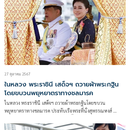
27 ตุลาคม 2567
ในหลวง พระราชินี เสด็จฯ ถวายผ้าพระกฐิน
โดยขบวนพยุหยาตราทางชลมารค
ในหลวง พระราชินี เสด็จฯ ถวายผ้าพระกฐินโดยขบวน
พยุหยาตราทางชลมารค ประทับเรือพระที่นั่งสุพรรณหงส์
ปชช.เนืองแน่นสองฝั่งเจ้าพระยา ปลื้มปีติได้ชื่นชมพระบารมี
ตราตรึงใจพระราชพิธีสมพระเกียรติยิ่งใหญ่งดงามตระการตา