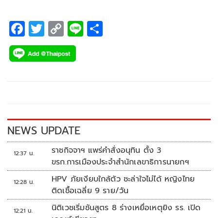
F
T
C
Li
S
ac
wi
o
n
h
e
tt
p
e
ar
b
er
y
e
o
Li
o
n
k
k
NEWS UPDATE
ราชกิจจาฯ แพร่คำสั่งอนุทิน ตั้ง 3
12:37 น.
ขรก.การเมืองประจำสำนักเลขาธิการนายกฯ
HPV ภัยเงียบใกล้ตัว ชะล่าใจไม่ได้ หญิงไทย
12:28 น.
ติดเชื้อเฉลี่ย 9 ราย/วัน
นิติเวชเริ่มชันสูตร 8 ร่างเหยื่อเหตุยิง รร. เปิด
12:21 น.