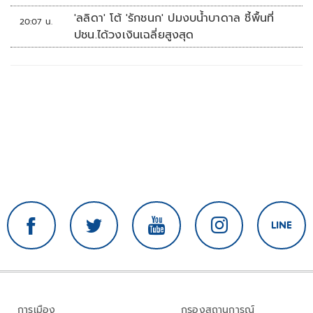
'ลลิดา' โต้ 'รักชนก' ปมงบน้ำบาดาล ชี้พื้นที่
20:07 น.
ปชน.ได้วงเงินเฉลี่ยสูงสุด
การเมือง
กรองสถานการณ์