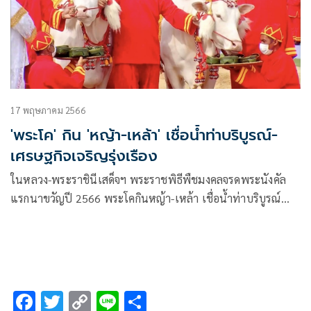
17 พฤษภาคม 2566
'พระโค' กิน 'หญ้า-เหล้า' เชื่อน้ำท่าบริบูรณ์-
เศรษฐกิจเจริญรุ่งเรือง
ในหลวง-พระราชินีเสด็จฯ พระราชพิธีพืชมงคลจรดพระนังคัล
แรกนาขวัญปี 2566 พระโคกินหญ้า-เหล้า เชื่อน้ำท่าบริบูรณ์
พอควร เศรษฐกิจเจริญรุ่งเรือง
F
T
C
Li
S