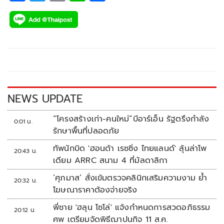
ac
wi
o
n
h
e
tt
p
e
ar
b
er
y
e
o
Li
o
n
k
k
NEWS UPDATE
“โครงสร้างเก่า-คนใหม่”บีอาร์เอ็น รัฐตรึงกำลัง
0:01 น.
รักษาพื้นที่ปลอดภัย
ทัพนักบิด 'ฮอนด้า เรซซิ่ง ไทยแลนด์' ลุ้นล่าโพ
20:43 น.
เดียม ARRC สนาม 4 ที่มัลดาลิกา
‘ศุภมาส’ สั่งเข้มตรวจคลินิกเสริมความงาม ย้ำ
20:32 น.
โฆษณาราคาต้องจ่ายจริง
พี่ชาย 'ฮลุน โซโล่' แจ้งกำหนดการสวดอภิธรรม
20:12 น.
ศพ เตรียมจัดพิธีฌาปนกิจ 11 ส.ค.