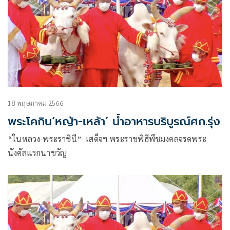
18 พฤษภาคม 2566
พระโคกิน‘หญ้า-เหล้า’ น้ำอาหารบริบูรณ์ศก.รุ่ง
“ในหลวง-พระราชินี” เสด็จฯ พระราชพิธีพืชมงคลจรดพระ
นังคัลแรกนาขวัญ