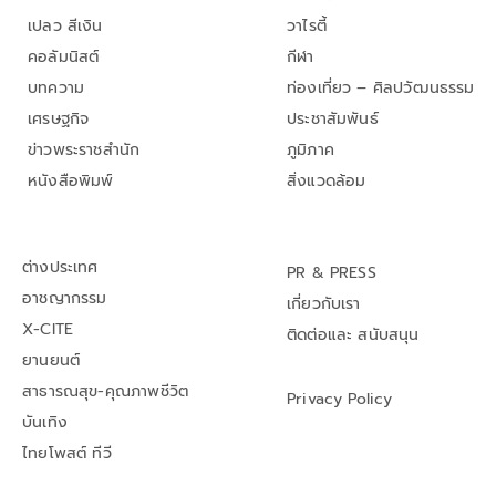
เปลว สีเงิน
วาไรตี้
คอลัมนิสต์
กีฬา
บทความ
ท่องเที่ยว – ศิลปวัฒนธรรม
เศรษฐกิจ
ประชาสัมพันธ์
ข่าวพระราชสำนัก
ภูมิภาค
หนังสือพิมพ์
สิ่งแวดล้อม
ต่างประเทศ
PR & PRESS
อาชญากรรม
เกี่ยวกับเรา
X-CITE
ติดต่อและ สนับสนุน
ยานยนต์
สาธารณสุข-คุณภาพชีวิต
Privacy Policy
บันเทิง
ไทยโพสต์ ทีวี