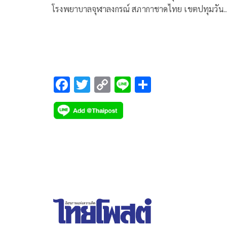
โรงพยาบาลจุฬาลงกรณ์ สภากาชาดไทย เขตปทุมวัน
เป็นการส่วนพระองค์
F
T
C
Li
S
ac
wi
o
n
h
e
tt
p
e
ar
b
er
y
e
o
Li
o
n
k
k