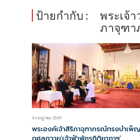
ป้ายกำกับ :
พระเจ้าว
ภาจุฑา
4 กรกฎาคม 2569
พระองค์เจ้าสิริภาจุฑาภรณ์ทรงบำเพ็
กุศลถวาย'เจ้าฟ้าพัชรกิติยาภาฯ'