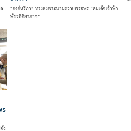
็จ
“องค์หริภา” ทรงลงพระนามถวายพระพร “สมเด็จเจ้าฟ้า
พัชรกิติยาภาฯ”
พร
ยัง