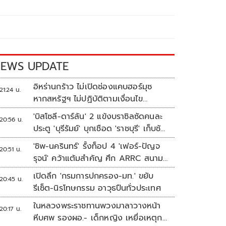
EWS UPDATE
อิหร่านกร้าว ไม่เปิดช่องแคบฮอร์มุซ
21:24 น.
หากสหรัฐฯ ไม่ปฏิบัติตามเงื่อนไข
ทั้งหมด
'บิสโซลี-ดาร์ลัน' 2 แข้งบราซิลซัดคนละ
20:56 น.
ประตู 'บุรีรัมย์' บุกเชือด 'ราชบุรี' เก็บชัย
อุ่นเครื่อง 4 นัดรวด
'ชิพ-นครินทร์' รั้งท็อป 4 'เฟอร์-ปัญจ
20:51 น.
รุจน์' คว้าแต้มสำคัญ ศึก ARRC สนาม
4 เรซ 2
เปิดลึก 'กรมการปกครอง-มท.' ขยับ
20:45 น.
รีเซ็ต-นิรโทษกรรม อาวุธปืนทั่วประเทศ
ในหลวงพระราชทานพวงมาลาวางหน้า
20:17 น.
หีบศพ รองผอ.- เด็กหญิง เหยื่อเหตุก