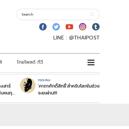
LINE : @THAIPOST
พ์
ไทยโพสต์ ทีวี
ทรรศนะ
ะเสาร์
'คาถาศักดิ์สิทธิ์'สำหรับโลกในช่วง
ับคนทุก
ระยะผ่าน!!!