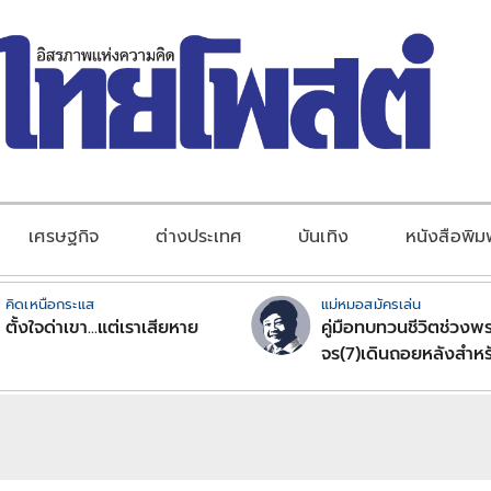
เศรษฐกิจ
ต่างประเทศ
บันเทิง
หนังสือพิม
คิดเหนือกระแส
แม่หมอสมัครเล่น
ตั้งใจด่าเขา...แต่เราเสียหาย
คู่มือทบทวนชีวิตช่วงพร
จร(7)เดินถอยหลังสำหร
ลัคนาราศีตอนที่2