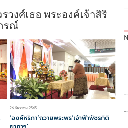
รวงศ์เธอ พระองค์เจ้าสิริ
ภรณ์
N
26 ธันวาคม 2565
ญ
‘องค์หริภา’ถวายพระพร‘เจ้าฟ้าพัชรกิติ
ยาภาฯ’