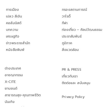
การเมือง
กรองสถานการณ์
เปลว สีเงิน
วาไรตี้
คอลัมนิสต์
กีฬา
บทความ
ท่องเที่ยว – ศิลปวัฒนธรรม
เศรษฐกิจ
ประชาสัมพันธ์
ข่าวพระราชสำนัก
ภูมิภาค
หนังสือพิมพ์
สิ่งแวดล้อม
ต่างประเทศ
PR & PRESS
อาชญากรรม
เกี่ยวกับเรา
X-CITE
ติดต่อและ สนับสนุน
ยานยนต์
สาธารณสุข-คุณภาพชีวิต
Privacy Policy
บันเทิง