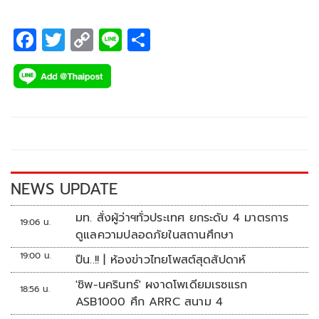
F
T
C
Li
S
ac
wi
o
n
h
e
tt
p
e
ar
b
er
y
e
o
Li
o
n
k
k
NEWS UPDATE
มท. สั่งผู้ว่าฯทั่วประเทศ ยกระดับ 4 มาตรการ
19:06 น.
ดูแลความปลอดภัยในสถานศึกษา
19:00 น.
ปืน..!! | ห้องข่าวไทยโพสต์สุดสัปดาห์
'ชิพ-นครินทร์' ผงาดโพเดียมเรซแรก
18:56 น.
ASB1000 ศึก ARRC สนาม 4