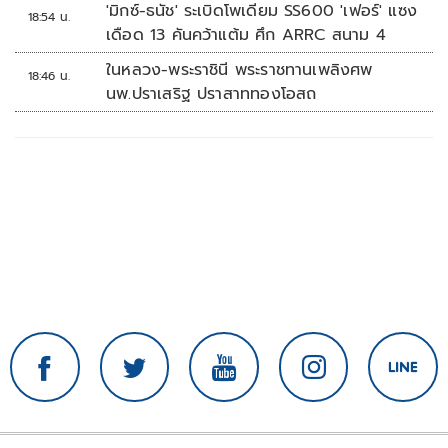
'มิกซ์-ธนัช' ระเบิดโพเดียม SS600 'เฟอร์' แซง
18:54 น.
เดือด 13 คันคว้าแต้ม ศึก ARRC สนาม 4
ในหลวง-พระราชินี พระราชทานเพลิงศพ
18:46 น.
นพ.ปราเสริฐ ปราสาททองโอสถ