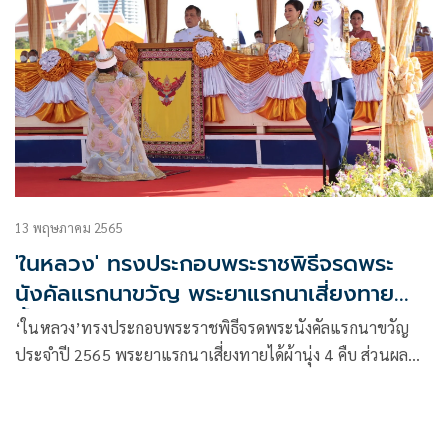
13 พฤษภาคม 2565
'ในหลวง' ทรงประกอบพระราชพิธีจรดพระ
นังคัลแรกนาขวัญ พระยาแรกนาเสี่ยงทาย
น้ำท่าจะบริบูรณ์พอควร
‘ในหลวง’ทรงประกอบพระราชพิธีจรดพระนังคัลแรกนาขวัญ
ประจำปี 2565 พระยาแรกนาเสี่ยงทายได้ผ้านุ่ง 4 คืบ ส่วนผล
เสี่ยงทายของกิน 7 สิ่ง พระโคกินน้ำ หญ้า ถั่ว เหล้า น้ำท่าจะ
บริบูรณ์พอควร ผลาหาร ภักษาหารอุดมสมบูรณ์ดี