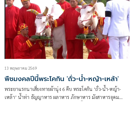
13 พฤษภาคม 2569
พืชมงคลปีนี้พระโคกิน 'ถั่ว-น้ำ-หญ้า-เหล้า'
พระยาแรกนาเสี่ยงทายผ้านุ่ง 6 คืบ พระโคกิน ‘ถั่ว-น้ำ-หญ้า-
เหล้า’ น้ำท่า ธัญญาหาร ผลาหาร ภักษาหาร มังสาหารอุดม
สมบูรณ์ดี กินเหล้าค้าขายต่างประเทศดีขึ้น เศรษฐกิจรุ่งเรือง