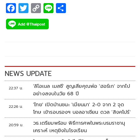
F
T
C
Li
S
ac
wi
o
n
h
e
tt
p
e
ar
b
er
y
e
o
Li
o
n
k
k
NEWS UPDATE
'ลิโอเนล เมสซี' สูญเสียคุณพ่อ 'ฮอร์เก' จากไป
22:37 น.
อย่างสงบในวัย 68 ปี
'ไทย' เปิดบ้านชนะ 'เมียนมา' 2-0 จาก 2 จุด
22:26 น.
โทษ เข้ารอบรองฯ บอลอาเซียน ดวล 'สิงคโปร์'
วธ.เตรียมพร้อม พิธีการศพในพระบรมราชานุ
20:59 น.
เคราะห์ เหตุยิงในโรงเรียน