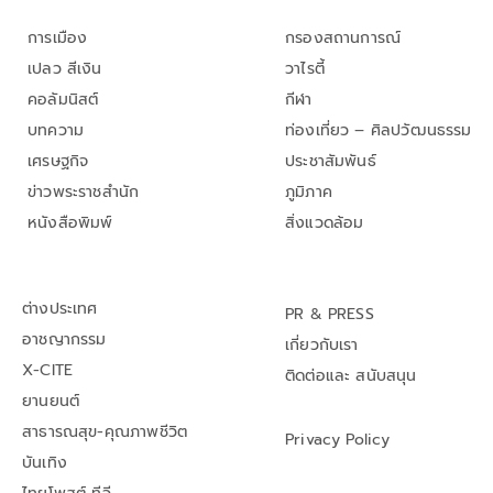
การเมือง
กรองสถานการณ์
เปลว สีเงิน
วาไรตี้
คอลัมนิสต์
กีฬา
บทความ
ท่องเที่ยว – ศิลปวัฒนธรรม
เศรษฐกิจ
ประชาสัมพันธ์
ข่าวพระราชสำนัก
ภูมิภาค
หนังสือพิมพ์
สิ่งแวดล้อม
ต่างประเทศ
PR & PRESS
อาชญากรรม
เกี่ยวกับเรา
X-CITE
ติดต่อและ สนับสนุน
ยานยนต์
สาธารณสุข-คุณภาพชีวิต
Privacy Policy
บันเทิง