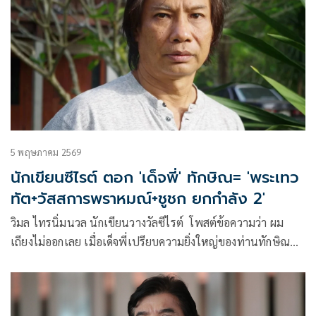
5 พฤษภาคม 2569
นักเขียนซีไรต์ ตอก 'เด็จพี่' ทักษิณ= 'พระเทว
ทัต+วัสสการพราหมณ์+ชูชก ยกกำลัง 2'
วิมล ไทรนิ่มนวล นักเขียนวางวัลซีไรต์ โพสต์ข้อความว่า ผม
เถียงไม่ออกเลย เมื่อเด็จพี่เปรียบความยิ่งใหญ่ของท่านทักษิณ
เท่ากับเนลสัน แมนเดล่า