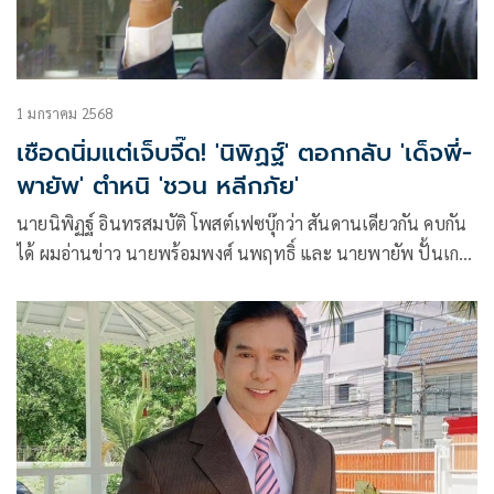
1 มกราคม 2568
เชือดนิ่มแต่เจ็บจี๊ด! 'นิพิฏฐ์' ตอกกลับ 'เด็จพี่-
พายัพ' ตำหนิ 'ชวน หลีกภัย'
นายนิพิฏฐ์ อินทรสมบัติ โพสต์เฟซบุ๊กว่า สันดานเดียวกัน คบกัน
ได้ ผมอ่านข่าว นายพร้อมพงศ์ นพฤทธิ์ และ นายพายัพ ปั้นเกตุ
ออกมาวิจารณ์ท่านชวน