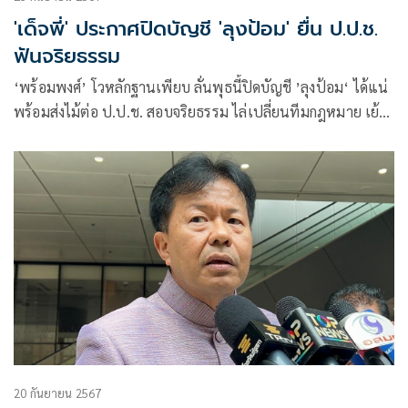
'เด็จพี่' ประกาศปิดบัญชี 'ลุงป้อม' ยื่น ป.ป.ช.
ฟันจริยธรรม
‘พร้อมพงศ์’ โวหลักฐานเพียบ ลั่นพุธนี้ปิดบัญชี ’ลุงป้อม‘ ได้แน่
พร้อมส่งไม้ต่อ ป.ป.ช. สอบจริยธรรม ไล่เปลี่ยนทีมกฎหมาย เย้ย
ระวัง ‘ไพบูลย์’ ตกม้าตาย
20 กันยายน 2567