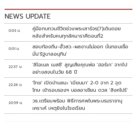
o
n
k
k
NEWS UPDATE
คู่มือทบทวนชีวิตช่วงพระเสาร์จร(7)เดินถอย
0:03 น.
หลังสำหรับคนทุกลัคนาราศีตอนที่2
สอบท้องถิ่น-ฮั้วสว.-ผลงานไม่ออก บั่นทอนเชื่อ
0:01 น.
มั่น'รัฐบาลอนุทิน'
'ลิโอเนล เมสซี' สูญเสียคุณพ่อ 'ฮอร์เก' จากไป
22:37 น.
อย่างสงบในวัย 68 ปี
'ไทย' เปิดบ้านชนะ 'เมียนมา' 2-0 จาก 2 จุด
22:26 น.
โทษ เข้ารอบรองฯ บอลอาเซียน ดวล 'สิงคโปร์'
วธ.เตรียมพร้อม พิธีการศพในพระบรมราชานุ
20:59 น.
เคราะห์ เหตุยิงในโรงเรียน