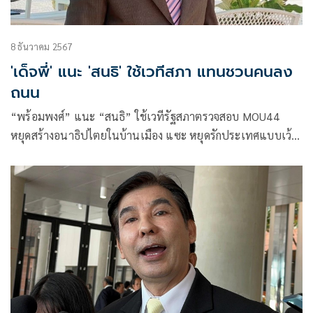
8 ธันวาคม 2567
'เด็จพี่' แนะ 'สนธิ' ใช้เวทีสภา แทนชวนคนลง
ถนน
“พร้อมพงศ์” แนะ “สนธิ” ใช้เวทีรัฐสภาตรวจสอบ MOU44
หยุดสร้างอนาธิปไตยในบ้านเมือง แซะ หยุดรักประเทศแบบเว้น
วรรค อย่ามารักตอนพรรคเพื่อไทยเป็นรัฐบาล