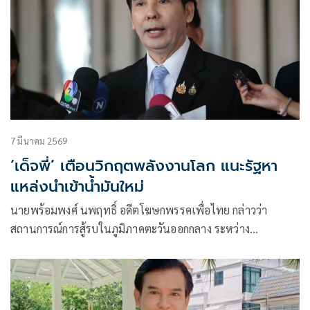
7 มีนาคม 2569
‘เด็จพี่’ เตือนวิกฤตพลังงานโลก แนะรัฐหา
แหล่งนำเข้าน้ำมันใหม่
นายพร้อมพงศ์ นพฤทธิ์ อดีตโฆษกพรรคเพื่อไทย กล่าวว่า
สถานการณ์การสู้รบในภูมิภาคตะวันออกกลาง ระหว่าง
สหรัฐอเมริกา อิสราเอล กับอิหร่าน รวมถึงความตึงเครียดบริเวณ
ช่องแคบฮอร์มุช กำลังสร้างความกังวลต่อเสถียรภาพด้านพลังงาน
ของโลก ทั้งก๊าซธรรมชาติและน้ำมันดิบ