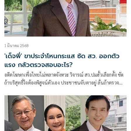
1 มีนาคม 2568
'เด็จพี่' ขาประจำโหนกระแส ซัด สว. ออกตัว
แรง กลัวตรวจสอบอะไร?
อดีตโฆษกเพื่อไทยไม่พลาดจังหวะ วิจารณ์ สว.ปมฮั้วเลือกตั้ง ซัด
ถ้าบริสุทธิ์ใจต้องพิสูจน์ตัวเอง ประชาชนจับตาอยู่ ลั่นถ้าตรวจ
สอบไม่ได้ก็ลาออกไปเถอะ