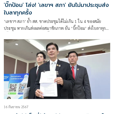
'บิ๊กป้อม' โล่ง! 'เลขาฯ สภา' ยันไม่มาประชุมส่ง
ใบลาทุกครั้ง
‘เลขาฯ สภา’ ย้ำ สส. ขาดประชุมได้ไม่เกิน 1 ใน 4 ของสมัย
ประชุม หากเกินส่งผลต่อสมาชิกภาพ ยัน ‘บิ๊กป้อม’ ส่งใบลาทุก
ครั้ง แจ้งเหตุผลติดภารกิจ ชี้ ปชช. สามารถตรวจสอบได้แค่ข้อมูล
เบื้องต้น
16 กันยายน 2567