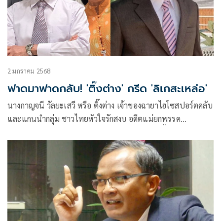
2 มกราคม 2568
ฟาดมาฟาดกลับ! 'ติ๊งต่าง' กรีด 'ลิเกสะเหล่อ'
นางกาญจนี วัลยะเสวี หรือ ติ๊งต่าง เจ้าของฉายาไฮโซสปอร์ตคลับ
และแกนนำกลุ่ม ชาวไทยหัวใจรักสงบ อดีตแม่ยกพรรค
ประชาธิปัตย์ โพสต์เฟซบุ๊กว่า พร้อมพงศ์ฟังทางนี้