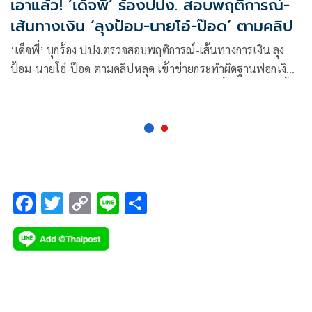
เอาแล้ว! ’เด็จพี่’ ร้องปปง. สอบพฤติการณ์-
เส้นทางเงิน ‘ลุงป้อม-นายโอ๋-ป๊อด’ ตามคลิป
‘เด็จพี่’ บุกร้อง ปปง.ตรวจสอบพฤติการณ์-เส้นทางการเงิน ลุง
ป้อม-นายโอ๋-ป๊อด ตามคลิปหลุด เข้าข่ายกระทำผิดฐานฟอกเงิน
หรือไม่ สงสัยเงินที่เรียกรับไม่ใช่เงินที่เกิดจากหนี้ถูกกฎหมาย จี้
สอบย้อนหลังตั้งแต่ปี 2558 ถึงปัจจุบัน
F
T
C
Li
S
ac
wi
o
n
h
e
tt
p
e
ar
b
er
y
e
o
Li