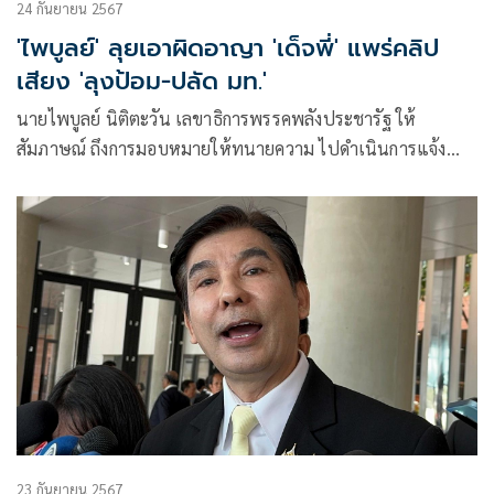
24 กันยายน 2567
'ไพบูลย์' ลุยเอาผิดอาญา 'เด็จพี่' แพร่คลิป
เสียง 'ลุงป้อม-ปลัด มท.'
นายไพบูลย์ นิติตะวัน เลขาธิการพรรคพลังประชารัฐ ให้
สัมภาษณ์ ถึงการมอบหมายให้ทนายความ ไปดำเนินการแจ้ง
ความเป็นการส่วนตัวที่ สน.หัวหมาก เพื่อขอให้สืบสวน กรณีที่
นายพร้อมพงศ์ นพฤทธิ์ นำคลิปเสียงดักฟังของ
23 กันยายน 2567