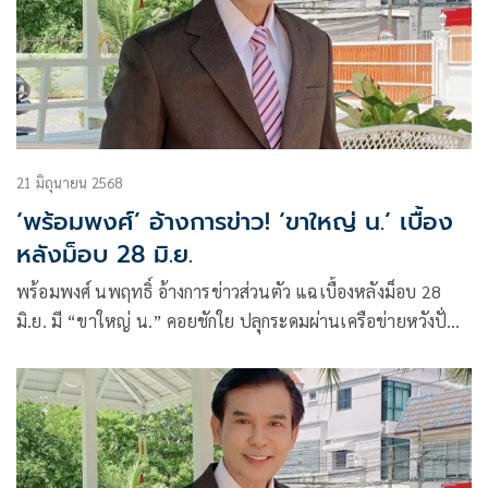
21 มิถุนายน 2568
‘พร้อมพงศ์’ อ้างการข่าว! ‘ขาใหญ่ น.’ เบื้อง
หลังม็อบ 28 มิ.ย.
พร้อมพงศ์ นพฤทธิ์ อ้างการข่าวส่วนตัว แฉเบื้องหลังม็อบ 28
มิ.ย. มี “ขาใหญ่ น.” คอยชักใย ปลุกระดมผ่านเครือข่ายหวังปั่น
หัวชาวบ้าน โจมตี “แพทองธาร” พาดพิงคลิปเสียงกับฮุนเซน ซัด
ขาประจำหวังล้มรัฐบาลนอกกติกา จ้องให้เกิดรัฐประหารอีกระลอก
ย้ำ กองทัพ-รัฐบาลแนบแน่น ไร้รอยร้าว