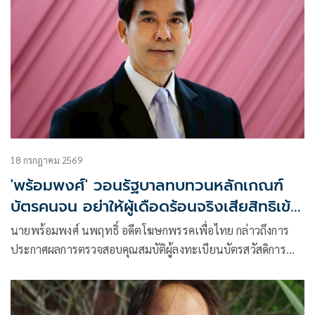
18 กรกฎาคม 2569
'พร้อมพงศ์' วอนรัฐบาลทบทวนหลักเกณฑ์
บัตรคนจน อย่าให้ผู้เดือดร้อนจริงเสียสิทธิเข้า
ถึงสวัสดิการรัฐ
นายพร้อมพงศ์ นพฤทธิ์ อดีตโฆษกพรรคเพื่อไทย กล่าวถึงการ
ประกาศผลการตรวจสอบคุณสมบัติผู้ลงทะเบียนบัตรสวัสดิการ
แห่งรัฐ ซึ่งมีประชาชนจำนวนมากไม่ผ่านการตรวจสอบคุณสมบัติ
ว่า การตรวจสอบคุณสมบัติเป็นสิ่งจำเป็น เพื่อให้การช่วยเหลือ
ของรัฐบาลเป็นไปอย่างถูกต้อง