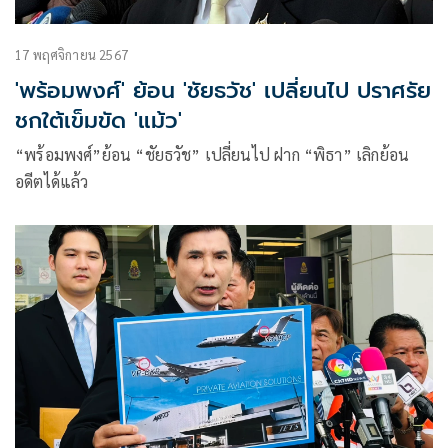
17 พฤศจิกายน 2567
'พร้อมพงศ์' ย้อน 'ชัยธวัช' เปลี่ยนไป ปราศรัย
ชกใต้เข็มขัด 'แม้ว'
“พร้อมพงศ์”ย้อน “ชัยธวัช” เปลี่ยนไป ฝาก “พิธา” เลิกย้อน
อดีตได้แล้ว