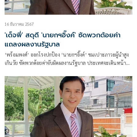
16 ธันวาคม 2567
'เด็จพี่' สดุดี 'นายกฯอิ๊งค์' ซัดพวกด้อยค่า
แถลงผลงานรัฐบาล
‘พร้อมพงศ์’ ออกโรงปกป้อง ‘นายกฯอิ๊งค์’ ชมเปาะภาวะผู้นำสูง
เกินวัย ซัดพวกด้อยค่าจับผิดผลงานรัฐบาล ประเทศจะเดินหน้า
อย่ามาขวางคลอง