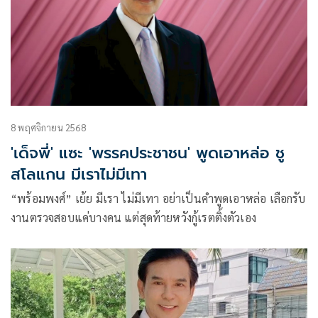
8 พฤศจิกายน 2568
'เด็จพี่' แซะ 'พรรคประชาชน' พูดเอาหล่อ ชู
สโลแกน มีเราไม่มีเทา
“พร้อมพงศ์” เย้ย มีเรา ไม่มีเทา อย่าเป็นคำพูดเอาหล่อ เลือกรับ
งานตรวจสอบแค่บางคน แต่สุดท้ายหวังกู้เรตติ้งตัวเอง