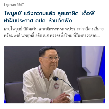
1 ตุลาคม 2567
'ไพบูลย์' แจ้งความแล้ว ลุยเอาผิด 'เด็จพี่'
ฝ่าฝืนประกาศ คปค. ห้ามดักฟัง
นายไพบูลย์ นิติตะวัน เลขาธิการพรรค พปชร. กล่าวถึงกรณีนาย
พร้อมพงศ์ นพฤทธิ์ อดีต ส.ส.พรรคเพื่อไทย ที่ร้องตรวจสอบ
พล.อ.ประวิตร วงษ์สุวรรณ หัวหน้าพรรค พปชร. รวมถึงขอ
ข้อมูลส่วนตัวว่า ตนเกรงว่านายพร้อมพงศ์ จะไม่มีความรู้ด้าน
กฎหมาย