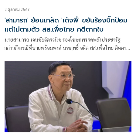
2 ตุลาคม 2567
'สามารถ' ย้อนเกล็ด 'เด็จพี่' ขยันร้องบิ๊กป้อม
แต่ไม่ตามตัว สส.เพื่อไทย คดีตากใบ
นายสามารถ เจนชัยจิตรวนิช รองโฆษกพรรคพลังประชารัฐ
กล่าวถึงกรณีที่นายพร้อมพงศ์ นพฤทธิ์ อดีต สส.เพื่อไทย ติดตาม
การขาดประชุมของ พล.อ.ประวิตร วงษ์สุวรรณ สส.บัญชีรายชื่อ
ในฐานะหัวหน้าพรรคพลังประชารัฐ