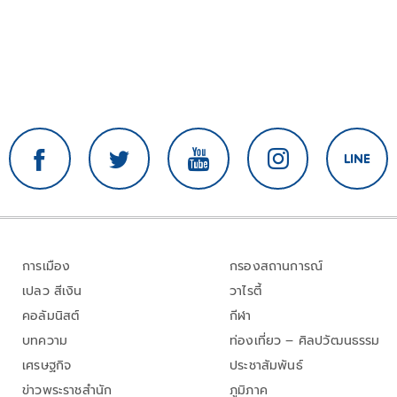
การเมือง
กรองสถานการณ์
เปลว สีเงิน
วาไรตี้
คอลัมนิสต์
กีฬา
บทความ
ท่องเที่ยว – ศิลปวัฒนธรรม
เศรษฐกิจ
ประชาสัมพันธ์
ข่าวพระราชสำนัก
ภูมิภาค