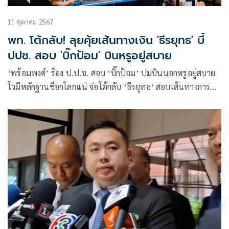
11 ตุลาคม 2567
พท. โต้กลับ! ลุยคุ้ยเส้นทางเงิน 'ธีรยุทธ' บี้
ปปช. สอบ 'บิ๊กป้อม' บินหรูอยู่สบาย
‘พร้อมพงศ์’ ร้อง ป.ป.ช. สอบ ‘บิ๊กป้อม’ ปมบินนอกหรูอยู่สบาย
โวมีหลักฐานช็อกโลกแน่ จ่อโต้กลับ ‘ธีรยุทธ’ สอบเส้นทางการ
เงิน ขู่ ‘ไพบูลย์’ เตรียมหาพรรคใหม่ ลุยร้องต่ออีก 2 ซีรีส์