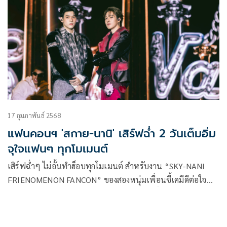
17 กุมภาพันธ์ 2568
แฟนคอนฯ 'สกาย-นานิ' เสิร์ฟฉ่ำ 2 วันเต็มอิ่ม
จุใจแฟนๆ ทุกโมเมนต์
เสิร์ฟฉ่ำๆ ไม่อั้นทำฮ็อบทุกโมเมนต์ สำหรับงาน “SKY-NANI
FRIENOMENON FANCON” ของสองหนุ่มเพื่อนซี้เคมีดีต่อใจ
“สกาย-วงศ์รวี นทีธร” และ “นานิ-หิรัญกฤษฎิ์ ช่างคำ” จาก
“GMMTV” คอนเทนต์โพรไวเดอร์ชั้นนำของเมืองไทย ที่เรียกว่า
ทำคนดูฟูลฟีลข้ามวันข้ามคืน กับมวลความสนุกสุดประทับใจบน