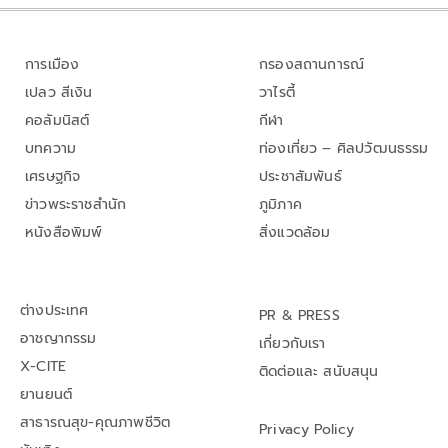
การเมือง
กรองสถานการณ์
เปลว สีเงิน
วาไรตี้
คอลัมนิสต์
กีฬา
บทความ
ท่องเที่ยว – ศิลปวัฒนธรรม
เศรษฐกิจ
ประชาสัมพันธ์
ข่าวพระราชสำนัก
ภูมิภาค
หนังสือพิมพ์
สิ่งแวดล้อม
ต่างประเทศ
PR & PRESS
อาชญากรรม
เกี่ยวกับเรา
X-CITE
ติดต่อและ สนับสนุน
ยานยนต์
สาธารณสุข-คุณภาพชีวิต
Privacy Policy