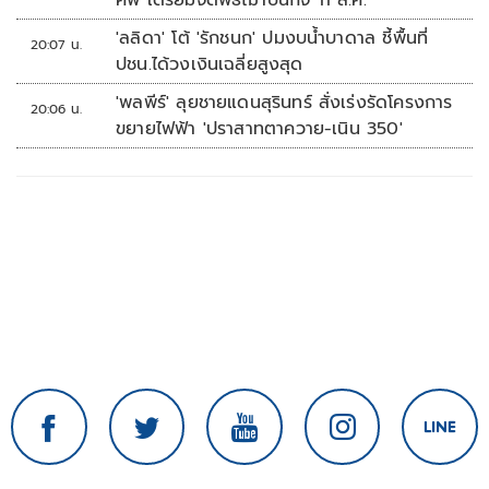
ศพ เตรียมจัดพิธีฌาปนกิจ 11 ส.ค.
'ลลิดา' โต้ 'รักชนก' ปมงบน้ำบาดาล ชี้พื้นที่
20:07 น.
ปชน.ได้วงเงินเฉลี่ยสูงสุด
'พลพีร์' ลุยชายแดนสุรินทร์ สั่งเร่งรัดโครงการ
20:06 น.
ขยายไฟฟ้า 'ปราสาทตาควาย-เนิน 350'