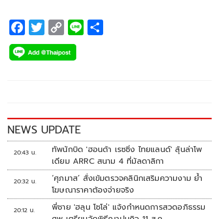
เวทีแห่งความทรงจำ พร้อมด้วยแขกรับเชิญสุดพิเศษทั้ง 2 วัน
อย่าง วิน-เมธวิน โอภาสเอี่ยมขจร, ดิว-จิรวรรตน์ สุทธิวณิชศักดิ์,
F
T
C
Li
S
ฮง LYKN (พิเชฐพงศ์ จิรเดชสกุลวงศ์) และ นินิว-คริสติน่า แซ่แต้
ac
wi
o
n
h
e
tt
p
e
ar
b
er
y
e
o
Li
o
n
k
k
NEWS UPDATE
ทัพนักบิด 'ฮอนด้า เรซซิ่ง ไทยแลนด์' ลุ้นล่าโพ
20:43 น.
เดียม ARRC สนาม 4 ที่มัลดาลิกา
‘ศุภมาส’ สั่งเข้มตรวจคลินิกเสริมความงาม ย้ำ
20:32 น.
โฆษณาราคาต้องจ่ายจริง
พี่ชาย 'ฮลุน โซโล่' แจ้งกำหนดการสวดอภิธรรม
20:12 น.