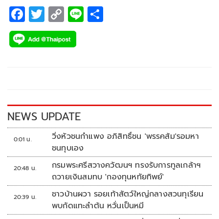
F
T
C
Li
S
ac
wi
o
n
h
e
tt
p
e
ar
b
er
y
e
o
Li
o
n
k
k
NEWS UPDATE
วิ่งหัวชนกำแพง อภิสิทธิ์ชน 'พรรคส้ม'รอมหา
0:01 น.
ชนทุบเอง
กรมพระศรีสวางควัฒนฯ ทรงรับการทูลเกล้าฯ
20:48 น.
ถวายเงินสมทบ 'กองทุนหทัยทิพย์'
ชาวบ้านผวา รอยเท้าสัตว์ใหญ่กลางสวนทุเรียน
20:39 น.
พบกัดแทะลำต้น หวั่นเป็นหมี