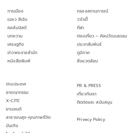
การเมือง
กรองสถานการณ์
เปลว สีเงิน
วาไรตี้
คอลัมนิสต์
กีฬา
บทความ
ท่องเที่ยว – ศิลปวัฒนธรรม
เศรษฐกิจ
ประชาสัมพันธ์
ข่าวพระราชสำนัก
ภูมิภาค
หนังสือพิมพ์
สิ่งแวดล้อม
ต่างประเทศ
PR & PRESS
อาชญากรรม
เกี่ยวกับเรา
X-CITE
ติดต่อและ สนับสนุน
ยานยนต์
สาธารณสุข-คุณภาพชีวิต
Privacy Policy
บันเทิง