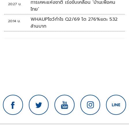
การเคหะแห่งชาติ เร่งขับเคลื่อน ‘บ้านเพื่อคน
20:27 น.
ไทย’
WHAUPโชว์กำไร Q2/69 โต 276%แตะ 532
20:14 น.
ล้านบาท