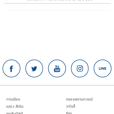
การเมือง
กรองสถานการณ์
เปลว สีเงิน
วาไรตี้
คอลัมนิสต์
กีฬา