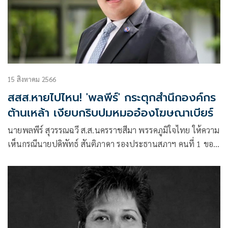
15 สิงหาคม 2566
สสส.หายไปไหน! 'พลพีร์' กระตุกสำนึกองค์กร
ต้านเหล้า เงียบกริบปมหมออ๋องโฆษณาเบียร์
นายพลพีร์ สุวรรณฉวี ส.ส.นครราชสีมา พรรคภูมิใจไทย ให้ความ
เห็นกรณีนายปดิพัทธ์ สันติภาดา รองประธานสภาฯ คนที่ 1 ของ
พรรคก้าวไกล โพสต์รูปตัวเองถ่ายคู่กับเครื่องดื่มแอลกอฮอล์ ยี่ห้อ
หนึ่งเผยแพร่ทางเฟซบุ๊กส่วนตัว ระบุว่า