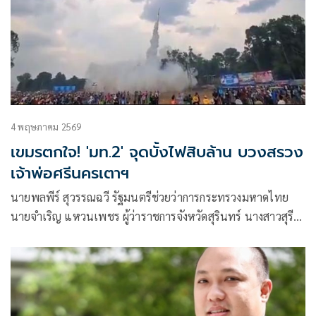
4 พฤษภาคม 2569
เขมรตกใจ! 'มท.2' จุดบั้งไฟสิบล้าน บวงสรวง
เจ้าพ่อศรีนครเตาฯ
นายพลพีร์ สุวรรณฉวี รัฐมนตรีช่วยว่าการกระทรวงมหาดไทย
นายจำเริญ แหวนเพชร ผู้ว่าราชการจังหวัดสุรินทร์ นางสาวสุรีย์
ธัมมาตร สส.สุรินทร์ เขต 4