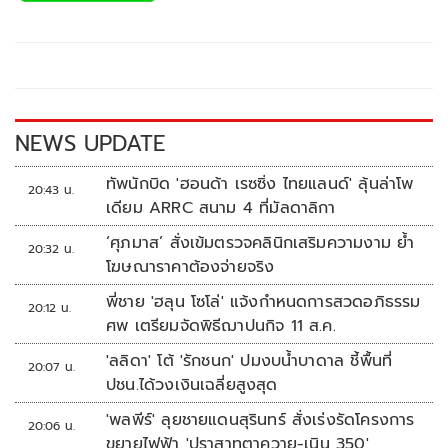
b
er
y
e
o
Li
o
n
k
k
NEWS UPDATE
ทัพนักบิด 'ฮอนด้า เรซซิ่ง ไทยแลนด์' ลุ้นล่าโพ
20:43 น.
เดียม ARRC สนาม 4 ที่มัลดาลิกา
‘ศุภมาส’ สั่งเข้มตรวจคลินิกเสริมความงาม ย้ำ
20:32 น.
โฆษณาราคาต้องจ่ายจริง
พี่ชาย 'ฮลุน โซโล่' แจ้งกำหนดการสวดอภิธรรม
20:12 น.
ศพ เตรียมจัดพิธีฌาปนกิจ 11 ส.ค.
'ลลิดา' โต้ 'รักชนก' ปมงบน้ำบาดาล ชี้พื้นที่
20:07 น.
ปชน.ได้วงเงินเฉลี่ยสูงสุด
'พลพีร์' ลุยชายแดนสุรินทร์ สั่งเร่งรัดโครงการ
20:06 น.
ขยายไฟฟ้า 'ปราสาทตาควาย-เนิน 350'