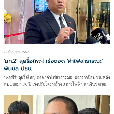
ปฏิบัติตามกฎหมายที่เกี่ยวข้อง
29 มิถุนายน 2569
'มท.2' ลุยรื้อใหญ่ เร่งถอด 'ค่าไฟสาธารณะ'
พ้นบิล ปชช.
‘พลพีร์’ ลุยรื้อใหญ่ ถอด ‘ค่าไฟสาธารณะ’ ออกจากบิลปชช. หลัง
ทนแบกมา 30 ปี เร่งปรับโครงสร้าง 3 การไฟฟ้า หาเงินชดเชยปี
ละ 2 หมื่นล้าน ยันเดินหน้าเร็วที่สุด เล็งออกกฎกระทรวง​ ชง ครม.
บังคับใช้