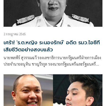
2 กรกฎาคม 2565
เศร้า! 'ร.ต.หญิง ระนองรักษ์' อดีต รมว.ไอซีที
เสียชีวิตอย่างสงบแล้ว
นายพลพีร์ สุวรรณฉวี รองเลขาธิการนายกรัฐมนตรีฝ่ายการเมือง
ประจำนายอนุทิน ชาญวีรกูล รองนายกรัฐมนตรีและรัฐมนตรี
ว่าการกระทรวงสาธารณสุข (สธ.) ซึ่งเป็นบุตรชายคนโตของ ร้อย
ตรีหญิง ระนองรักษ์ สุวรรณฉวี