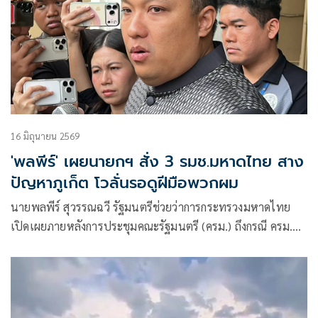
16 มิถุนายน 2569
'พลพีร์' เผยนายกฯ สั่ง 3 รมช.มหาดไทย สาง
ปัญหาภูเก็ต โวลั่นรอดูฝีมือพวกผม
นายพลพีร์ สุวรรณฉวี รัฐมนตรีช่วยว่าการกระทรวงมหาดไทย
เปิดเผยภายหลังการประชุมคณะรัฐมนตรี (ครม.) ถึงกรณี ครม.มี
มติ โยกย้ายนายนิรัตน์ พงษ์สิทธิถาวร ผู้ว่าราชการจังหวัดภูเก็ต
ไปดำรงตำแหน่งรองปลัดกระทรวงมหาดไทย และสลับนายโชติ
นรินทร์