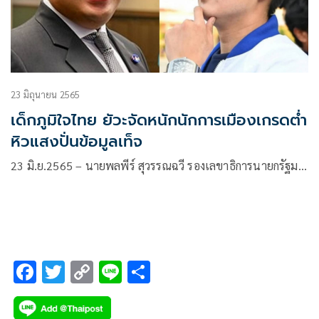
23 มิถุนายน 2565
เด็กภูมิใจไทย ยัวะจัดหนักนักการเมืองเกรดต่ำ
หิวแสงปั่นข้อมูลเท็จ
23 มิ.ย.2565 – นายพลพีร์ สุวรรณฉวี รองเลขาธิการนายกรัฐม…
F
T
C
Li
S
ac
wi
o
n
h
e
tt
p
e
ar