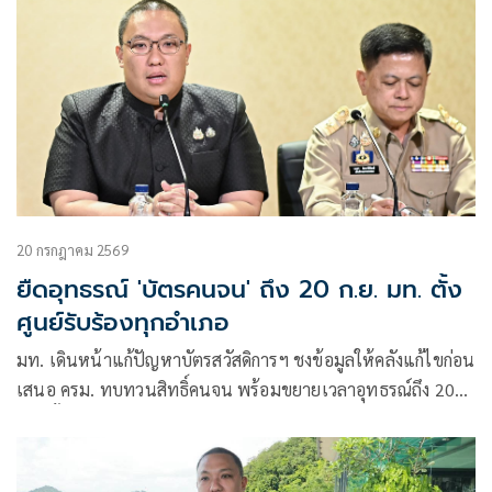
20 กรกฎาคม 2569
ยืดอุทธรณ์ 'บัตรคนจน' ถึง 20 ก.ย. มท. ตั้ง
ศูนย์รับร้องทุกอำเภอ
มท. เดินหน้าแก้ปัญหาบัตรสวัสดิการฯ ชงข้อมูลให้คลังแก้ไขก่อน
เสนอ ครม. ทบทวนสิทธิ์คนจน พร้อมขยายเวลาอุทธรณ์ถึง 20
ก.ย. ตั้ง One Stop Service ทุกอำเภอ ตรวจเข้มสวมชื่อเปิด
บริษัท- รับจ้าง-บัญชีม้า