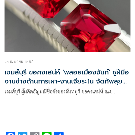
“พลอย” กุลภัสสร์ วิจิตรวิริยะกุล ทำการชิงชัยในประเภท ชาย
เดี่ยวรุ่นอายุไม่เกิน 15 ปี, หญิงเดี่ยวรุ่นอายุไม่เกิน 15 ปี และ
ประเภทคู่ผสมรุ่นอายุไม่เกิน 15 ปี
25 เมษายน 2567
เจมส์บุรี ขอคงเสน่ห์ 'พลอยเมืองจันท์' ชูฝีมือ
งานช่างด้านการเผา-งานเจียระไน จัดทัพลุย
ธุรกิจเต็มสูบ
เจมส์บุรี ผู้ผลิตอัญมณีชื่อดังของจันทบุรี ขอคงเสน่ห์ &#…