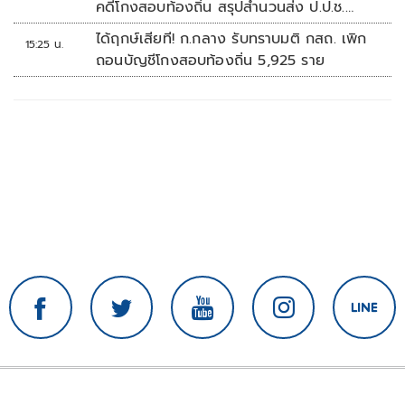
คดีโกงสอบท้องถิ่น สรุปสำนวนส่ง ป.ป.ช.
สัปดาห์หน้า
ได้ฤกษ์เสียที! ก.กลาง รับทราบมติ กสถ. เพิก
15:25 น.
ถอนบัญชีโกงสอบท้องถิ่น 5,925 ราย