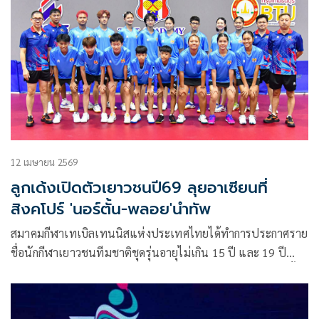
12 เมษายน 2569
ลูกเด้งเปิดตัวเยาวชนปี69 ลุยอาเซียนที่
สิงคโปร์ 'นอร์ตั้น-พลอย'นำทัพ
สมาคมกีฬาเทเบิลเทนนิสแห่งประเทศไทยได้ทำการประกาศราย
ชื่อนักกีฬาเยาวชนทีมชาติชุดรุ่นอายุไม่เกิน 15 ปี และ 19 ปี
ชาย-หญิง ประจำปี 2569 ออกมาอย่างเป็นทางการ หลังเสร็จสิ้น
การเข้าแคมป์ฝึกซ้อมคัดเลือกตัว เพื่อเตรียมเดินทางเป็นตัวแทน
ประเทศไทยไปสู้ศึกรายการ “ไอทีทีเอฟ-เอทีทียู เซาท์ อีสต์