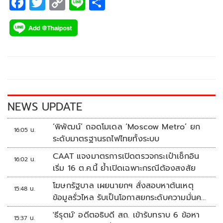
F
T
C
Li
S
ac
wi
o
n
h
e
tt
p
e
ar
b
er
y
e
o
Li
o
n
k
k
NEWS UPDATE
‘พิพัฒน์’ ถอดโมเดล ‘Moscow Metro’ ยก
16:05 น.
ระดับมาตรฐานรถไฟไทยทั้งระบบ
CAAT แจงมาตรการเปิดตรวจกระเป๋าเช็กอิน
16:02 น.
เริ่ม 16 ต.ค.นี้ ย้ำเปิดเฉพาะกรณีต้องสงสัย
โฆษกรัฐบาล เผยนายกฯ สั่งสอบหาต้นเหตุ
15:48 น.
ข้อมูลรั่วไหล รับเป็นโอกาสยกระดับความมั่นคง
ปลอดภัยข้อมูลภาครัฐทั้งระบบ
'ธีรุตม์' อดีตอธิบดี สถ. เข้ารับทราบ 6 ข้อหา
15:37 น.