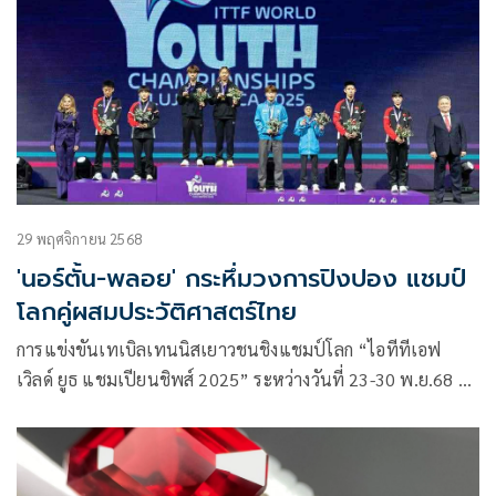
เอเชีย ยูธ แชมเปียนชิพส์ 2026” หรือศึกเทเบิลเทนนิสเยาวชน
ชิงแชมป์อาเซียน ที่ประเทศสิงคโปร์ ระหว่างวันที่ 14-19
เมษายน 2569
29 พฤศจิกายน 2568
'นอร์ตั้น-พลอย' กระหึ่มวงการปิงปอง แชมป์
โลกคู่ผสมประวัติศาสตร์ไทย
การแข่งขันเทเบิลเทนนิสเยาวชนชิงแชมป์โลก “ไอทีทีเอฟ
เวิลด์ ยูธ แชมเปียนชิพส์ 2025” ระหว่างวันที่ 23-30 พ.ย.68 ที่
เมืองคลูจ-นาโพคา ประเทศโรมาเนีย มีนักกีฬามากกว่า 130 คน
จากกว่า 38 ประเทศเขาร่วมชิงชัย โดยมี 2 นักกีฬาไทยได้สิทธิ์
เข้าร่วมการแข่งขันได้แก่ “นอร์ตั้น” ฐิตภัทร ปรีชาญาณ กับ