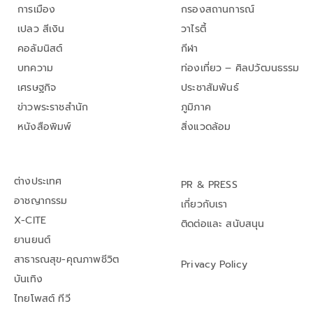
การเมือง
กรองสถานการณ์
เปลว สีเงิน
วาไรตี้
คอลัมนิสต์
กีฬา
บทความ
ท่องเที่ยว – ศิลปวัฒนธรรม
เศรษฐกิจ
ประชาสัมพันธ์
ข่าวพระราชสำนัก
ภูมิภาค
หนังสือพิมพ์
สิ่งแวดล้อม
ต่างประเทศ
PR & PRESS
อาชญากรรม
เกี่ยวกับเรา
X-CITE
ติดต่อและ สนับสนุน
ยานยนต์
สาธารณสุข-คุณภาพชีวิต
Privacy Policy
บันเทิง
ไทยโพสต์ ทีวี