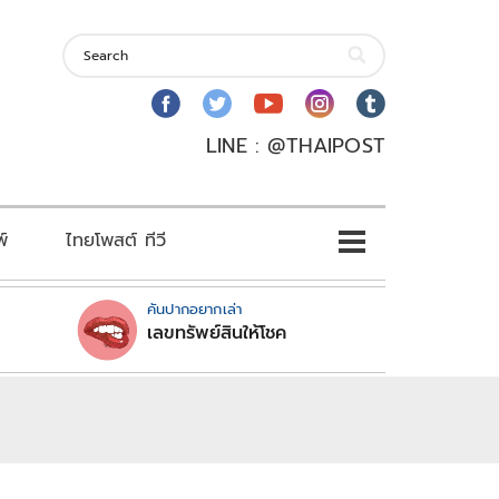
LINE : @THAIPOST
พ์
ไทยโพสต์ ทีวี
คันปากอยากเล่า
เลขทรัพย์สินให้โชค