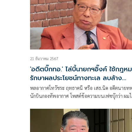
21 ธันวาคม 2567
'อดีตบิ๊กทอ.' ไล่บี้นายกฯอิ๊งค์ ใช้กฎห
รักษาผลประโยชน์ทางทะเล ลบล้าง
MOU 44
พลอากาศโทวัชระ ฤทธาคนี หรือ เสธ.นิด อดีตนายท
นักบินกองทัพอากาศ โพสต์ข้อความบนเฟซบุ๊กว่า ผมไ
แน่ใจว่า “นายกรัฐมนตรี อ.อ.” เคยรู้เห็นเรื่องเกี่ยวกั
พรบ.การรักษาผลประโยชน์ของชาติทางทะเล ปี ๒๕
หรือไม่