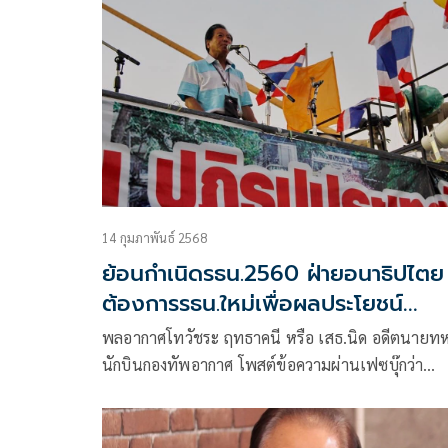
ประเทศ
14 กุมภาพันธ์ 2568
ย้อนกำเนิดรธน.2560 ฝ่ายอนาธิปไตย
ต้องการรธน.ใหม่เพื่อผลประโยชน์
ทางการเมือง
พลอากาศโทวัชระ ฤทธาคนี หรือ เสธ.นิด อดีตนายท
นักบินกองทัพอากาศ โพสต์ข้อความผ่านเฟซบุ๊กว่า
รัฐธรรมนูญ ๒๕๖๐ มีส่วนกำเนิดจากผลการชุมนุมต่อ
ระบอบทักษิณยุคนางยิ่งลักษณ์