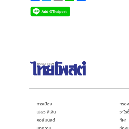
ac
wi
o
n
h
e
tt
p
e
ar
b
er
y
e
o
Li
o
n
k
k
การเมือง
กรอง
เปลว สีเงิน
วาไรตี
คอลัมนิสต์
กีฬา
บทความ
ท่อง