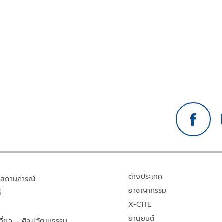
ต่างประเทศ
สถานการณ์
อาชญากรรม
้
X-CITE
ยานยนต์
เที่ยว – ศิลปวัฒนธรรม