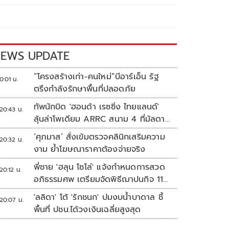
EWS UPDATE
“โครงสร้างเก่า-คนใหม่”บีอาร์เอ็น รัฐ
0:01 น.
ตรึงกำลังรักษาพื้นที่ปลอดภัย
ทัพนักบิด 'ฮอนด้า เรซซิ่ง ไทยแลนด์'
20:43 น.
ลุ้นล่าโพเดียม ARRC สนาม 4 ที่มัลดาลิ
กา
‘ศุภมาส’ สั่งเข้มตรวจคลินิกเสริมความ
20:32 น.
งาม ย้ำโฆษณาราคาต้องจ่ายจริง
พี่ชาย 'ฮลุน โซโล่' แจ้งกำหนดการสวด
20:12 น.
อภิธรรมศพ เตรียมจัดพิธีฌาปนกิจ 11
ส.ค.
'ลลิดา' โต้ 'รักชนก' ปมงบน้ำบาดาล ชี้
20:07 น.
พื้นที่ ปชน.ได้วงเงินเฉลี่ยสูงสุด