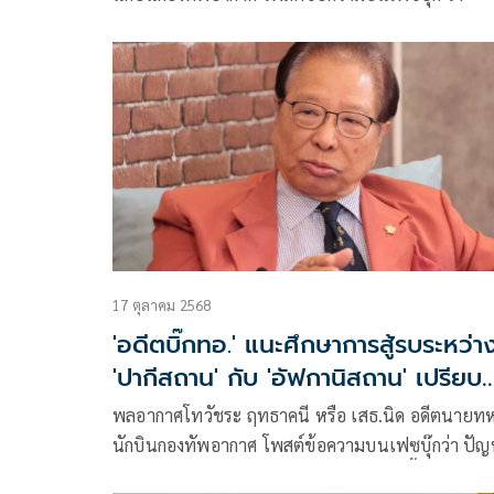
17 ตุลาคม 2568
'อดีตบิ๊กทอ.' แนะศึกษาการสู้รบระหว่า
'ปากีสถาน' กับ 'อัฟกานิสถาน' เปรียบ
เทียบไทย-กัมพูชา
พลอากาศโทวัชระ ฤทธาคนี หรือ เสธ.นิด อดีตนายท
นักบินกองทัพอากาศ โพสต์ข้อความบนเฟซบุ๊กว่า ปั
การสู้รบที่เกี่ยวข้องกับปัญหาชายแดนเกิดขึ้นในหลา