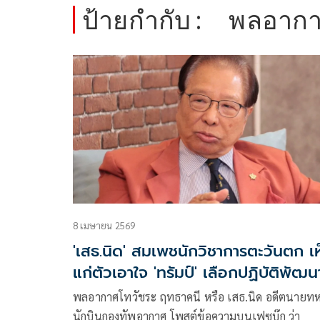
ป้ายกำกับ :
พลอากา
8 เมษายน 2569
'เสธ.นิด' สมเพชนักวิชาการตะวันตก เ
แก่ตัวเอาใจ 'ทรัมป์' เลือกปฏิบัติพัฒน
อาวุธนิวเคลียร์
พลอากาศโทวัชระ ฤทธาคนี หรือ เสธ.นิด อดีตนายท
นักบินกองทัพอากาศ โพสต์ข้อความบนเฟซบุ๊ก ว่า