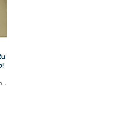
ใน
ง!
าร
ตัว