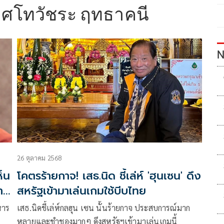
ศโทวัชระ ฤทธาคนี
N
26 ตุลาคม 2568
ห็น
โคตรร้ายกาจ! เสธ.นิด ชี้เล่ห์ 'ฮุนเซน' ดึง
า
สหรัฐเข้ามาเล่นเกมใช้บีบไทย
หาร
เสธ.นิดชี้เล่ห์กลฮุน เซน นั้นร้ายกาจ ประสบการณ์มาก
หลายและชำชองมากๆ ดึงสหรัฐฯเข้ามาเล่นเกมนี้