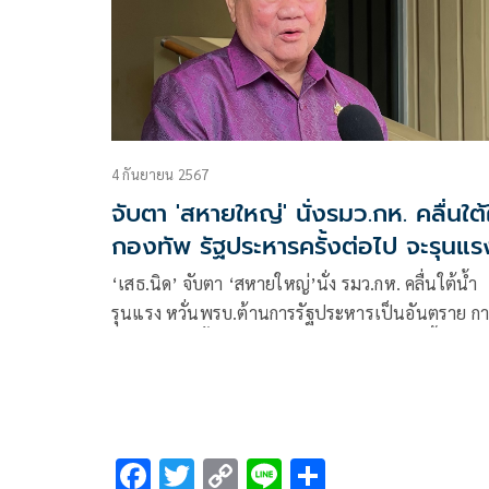
4 กันยายน 2567
จับตา 'สหายใหญ่' นั่งรมว.กห. คลื่นใต้
กองทัพ รัฐประหารครั้งต่อไป จะรุนแร
‘เสธ.นิด’ จับตา ‘สหายใหญ่’นั่ง รมว.กห. คลื่นใต้น้ำ
รุนแรง หวั่นพรบ.ต้านการรัฐประหารเป็นอันตราย ก
รัฐประหารครั้งต่อไปจะรุนแรงและเสียเลือดเนื้อ แนะ
ทำงานตามรัฐธรรมนูญ อย่าล้ำเส้นหรืออย่าทำตัวเป็น
ควบคุม Regulator ก็แล้วกัน
F
T
C
Li
S