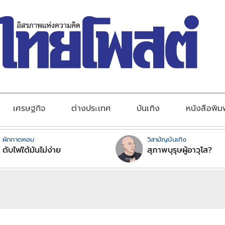
เศรษฐกิจ
ต่างประเทศ
บันเทิง
หนังสือพิม
ผักกาดหอม
วิสามัญบันเทิง
ดับไฟใต้มันไม่ง่าย
สุภาพบุรุษผู้อาวุโส?