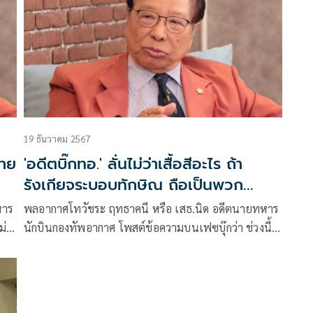
19 ธันวาคม 2567
มาย
'อดีตบิ๊กทอ.' ลั่นไม่ว่าเสื้อสีอะไร ถ้า
รังเกียจระบอบทักษิณ ถือเป็นพวก
เดียวกัน
หาร
พลอากาศโทวัชระ ฤทธาคนี หรือ เสธ.นิด อดีตนายทหาร
ม่
นักบินกองทัพอากาศ โพสต์ข้อความบนเฟซบุ๊กว่า ช่วงนี้
บ
ถือว่าเป็นปฐมบทของสงครามการเมืองกลางเมือง
๖๒
Political Civil Conflict or Political War ระหว่างระบอบ
ทักษิณที่