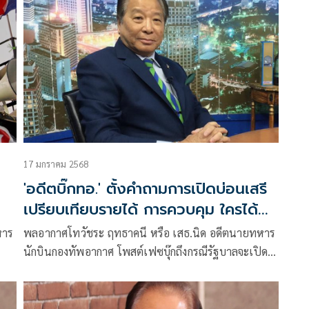
ผมไม่เชื่อแต่รอจน ทอ.ออกข่าวว่า ทุกเครื่องทุกลำกลับ
ฐาน RTB-Return to Base เรียบร้อย
17 มกราคม 2568
'อดีตบิ๊กทอ.' ตั้งคำถามการเปิดบ่อนเสรี
เปรียบเทียบรายได้ การควบคุม ใครได้
ประโยชน์
หาร
พลอากาศโทวัชระ ฤทธาคนี หรือ เสธ.นิด อดีตนายทหาร
นักบินกองทัพอากาศ โพสต์เฟซบุ๊กถึงกรณีรัฐบาลจะเปิด
ต้าน
บ่อนกาสิโน ว่า