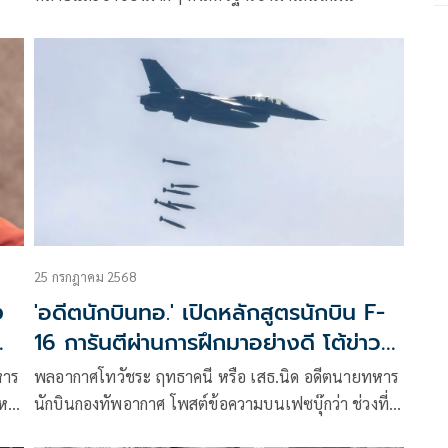
25 กรกฎาคม 2568
ง
'อดีตนักบินทอ.' เปิดหลักสูตรนักบิน F-
16 การันตีผ่านการฝึกมาอย่างดี โต้ข่าว
ปลอมกัมพูชา
หาร
พลอากาศโทวัชระ ฤทธาคนี หรือ เสธ.นิด อดีตนายทหาร
ญหา
นักบินกองทัพอากาศ โพสต์ข้อความบนเฟซบุ๊กว่า ช่วงที่
ยๆ
กัมพูชาออกข่าวปลอมว่า “ยิงเครื่องบิน F-16 ทอ.ไทยตก