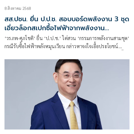
8 สิงหาคม 2568
สส.ปชน. ยื่น ป.ป.ช. สอบบอร์ดพลังงาน 3 ชุด
เอี่ยวล็อกสเปกซื้อไฟฟ้าจากพลังงาน
หมุนเวียน
‘วรภพ-ศุภโชติ’ ยื่น ‘ป.ป.ช.’ ไต่สวน ‘กรรมการพลังงานสามชุด’
กรณีรับซื้อไฟฟ้าพลังหมุนเวียน กล่าวหาจงใจเอื้อประโยชน์
นายทุน-ทำค่าไฟแพงหรือไม่ หลังพบข้อพิรุธกระบวนการรับซื้อ
ทั้งไม่เปิดประมูล-ล็อกสเปก