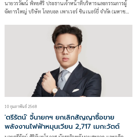
นายวรวัฒน์ พิทยศิริ ประธานเจ้าหน้าที่บริหารและกรรมการผู้
จัดการใหญ่ บริษัท โกลบอล เพาเวอร์ ซินเนอร์ยี่ จำกัด (มหาชน)
หรือ GPSC เปิดเผยว่า ผลการดำเนินงานปี 2567 บริษัทฯ มีราย
ได้รวมทั้งสิ้น 90,730 ล้านบาท ลดลง 0.4% ขณะที่มี EBITDA
รวมทั้งสิ้น 19,009 ล้านบาท เพิ่มขึ้น 8% เมื่อเทียบกับปี 2566
10 กุมภาพันธ์ 2568
'ตรีรัตน์' จี้นายกฯ ยกเลิกสัญญาซื้อขาย
พลังงานไฟฟ้าหมุนเวียน 2,717 เมกะวัตต์
นายตรีรัตน์ ศิริจันทโรภาส นักธุรกิจพลังงานสะอาด และอดีต