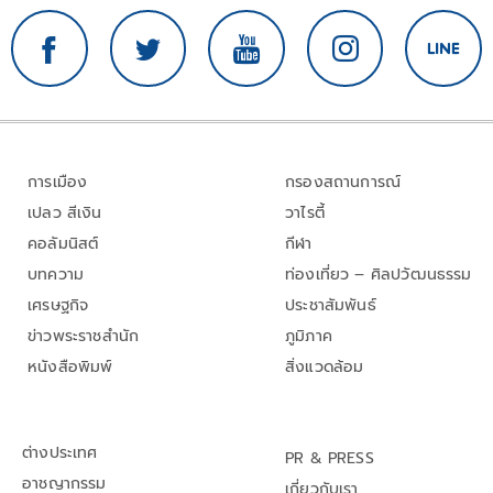
การเมือง
กรองสถานการณ์
เปลว สีเงิน
วาไรตี้
คอลัมนิสต์
กีฬา
บทความ
ท่องเที่ยว – ศิลปวัฒนธรรม
เศรษฐกิจ
ประชาสัมพันธ์
ข่าวพระราชสำนัก
ภูมิภาค
หนังสือพิมพ์
สิ่งแวดล้อม
ต่างประเทศ
PR & PRESS
อาชญากรรม
เกี่ยวกับเรา