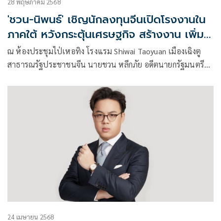
28 พฤษภาคม 2568
'ชวน-นิพนธ์' เชิญนักลงทุนจีนเปิดโรงงานใน
ภาคใต้ หวังกระตุ้นเศรษฐกิจ สร้างงาน เพิ่ม
รายได้
ณ ห้องประชุมไป่เหอทิง โรงแรม Shiwai Taoyuan เมืองเฉิงตู
สาธารณรัฐประชาชนจีน นายชวน หลีกภัย อดีตนายกรัฐมนตรี
และนายนิพนธ์ บุญญามณี อดีตรัฐมนตรีช่วยว่าการกระทรวง
มหาดไทย และอดีตนายกองค์การบริหารส่วนจังหวัดสงขลา ร่วม
เชิญชวนนักลงทุนจีนร่วมลงทุนในภาคใต้ของประเทศไทย
24 เมษายน 2568