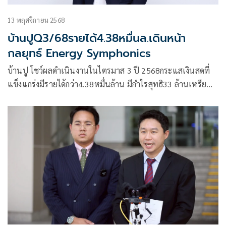
13 พฤศจิกายน 2568
บ้านปูQ3/68รายได้4.38หมื่นล.เดินหน้า
กลยุทธ์ Energy Symphonics
บ้านปู โชว์ผลดำเนินงานในไตรมาส 3 ปี 2568กระแสเงินสดที่
แข็งแกร่งมีรายได้กว่า4.38หมื่นล้าน มีกำไรสุทธิ33 ล้านเหรียญ
สหรัฐ เดินหน้ากลยุทธ์ ‘Energy Symphonics’ เฟสใหม่ด้วย 4
กลุ่มธุรกิจหลักใหม่ มั่นใจเติบโตอย่างแข็งแกร่งยิ่งขึ้น พร้อมเสนอ
แผนการปรับโครงสร้างที่ตอบโจทย์การเปลี่ยนผ่านที่มั่นคงและ
ยั่งยืน