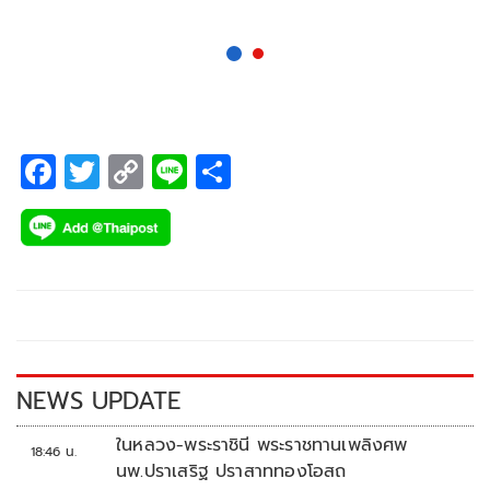
F
T
C
Li
S
ac
wi
o
n
h
e
tt
p
e
ar
b
er
y
e
o
Li
o
n
k
k
NEWS UPDATE
ในหลวง-พระราชินี พระราชทานเพลิงศพ
18:46 น.
นพ.ปราเสริฐ ปราสาททองโอสถ