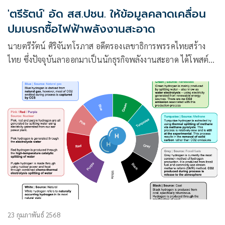
'ตรีรัตน์' อัด สส.ปชน. ให้ข้อมูลคลาดเคลื่อน
ปมเบรกซื้อไฟฟ้าพลังงานสะอาด
นายตรีรัตน์ ศิริจันทโรภาส อดีตรองเลขาธิการพรรคไทยสร้าง
ไทย ซึ่งปัจจุบันลาออกมาเป็นนักธุรกิจพลังงานสะอาด ได้โพสต์
ข้อความผ่านเฟซบุ๊ก และ X โต้กลับ นายวรภพ วิริยะโรจน์ และ
นายศุภโชติ ไชยสัจ สส.บัญชีรายชื่อ
23 กุมภาพันธ์ 2568