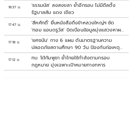
'ธรรมนัส' ลงสงขลา ย้ำอีกรอบ ไม่มีดีลตั้ง
18:37 น.
รัฐบาลส้ม แดง เขียว
'สีหศักดิ์' ยื่นหนังสือถึงข้าหลวงใหญ่ฯ ซัด
17:47 น.
'ทอม แอนดรูว์ส' บิดเบือนข้อมูลมุ่งแสวงหาผล
ประโยชน์ทางการเมือง
'ยศชนัน' กาง 6 แผน ดันมาตรฐานความ
17:18 น.
ปลอดภัยสถานศึกษา 90 วัน ป้องกันก่อเหตุ
รุนแรง
ทบ. โต้กัมพูชา ย้ำไทยใช้กำลังตามกรอบ
17:12 น.
กฎหมาย มุ่งเฉพาะเป้าหมายทางทหาร