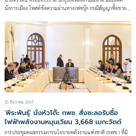
นักการเมือง โพสต์ข้อความผ่านทางเฟซบุ๊ก กรณีสัญญาซื้อขาย
ไฟฟ้าพลังงานหมุนเวียน ว่าเป็นสัญญาค่าโง่ชั่วนิรันดร์ และ
เป็นต้นเหตุของค่
25 ธันวาคม 2567
'พีระพันธุ์' นั่งหัวโต๊ะ กพช. สั่งชะลอรับซื้อ
ไฟฟ้าพลังงานหมุนเวียน 3,668 เมกะวัตต์
การประชุมคณะกรรมการนโยบายพลังงานแห่งชาติ (กพช.) ที่มี