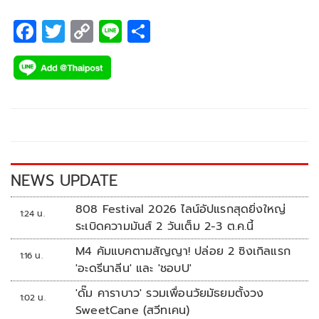
F
T
C
Li
S
ac
wi
o
n
h
e
tt
p
e
ar
b
er
y
e
o
Li
o
n
k
k
NEWS UPDATE
808 Festival 2026 ไลน์อัปแรกสุดยิ่งใหญ่
1:24 น.
ระเบิดความมันส์ 2 วันเต็ม 2-3 ต.ค.นี้
M4 คัมแบคตามสัญญา! ปล่อย 2 ซิงเกิลแรก
1:16 น.
'อะดรีนาลีน' และ 'ชอบU'
'ดั๊ม คาราบาว' รวมเพื่อนวัยมัธยมตั้งวง
1:02 น.
SweetCane (สวีทเคน)