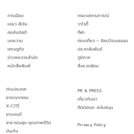
การเมือง
กรองสถานการณ์
เปลว สีเงิน
วาไรตี้
คอลัมนิสต์
กีฬา
บทความ
ท่องเที่ยว – ศิลปวัฒนธรรม
เศรษฐกิจ
ประชาสัมพันธ์
ข่าวพระราชสำนัก
ภูมิภาค
หนังสือพิมพ์
สิ่งแวดล้อม
ต่างประเทศ
PR & PRESS
อาชญากรรม
เกี่ยวกับเรา
X-CITE
ติดต่อและ สนับสนุน
ยานยนต์
สาธารณสุข-คุณภาพชีวิต
Privacy Policy
บันเทิง