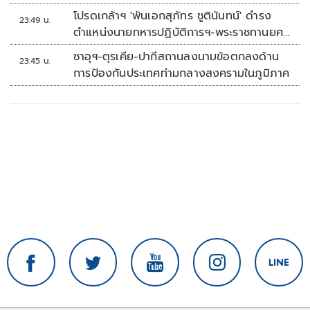
โปรดเกล้าฯ 'พันเอกสุภัทร ชูตินันทน์' ดำรง
23:49 น.
ตำแหน่งนายทหารปฏิบัติการฯ-พระราชทานยศ
'พลตรี'
ซาอุฯ-ตุรเคีย-ปากีสถานลงนามข้อตกลงด้าน
23:45 น.
การป้องกันประเทศท่ามกลางสงครามในภูมิภาค