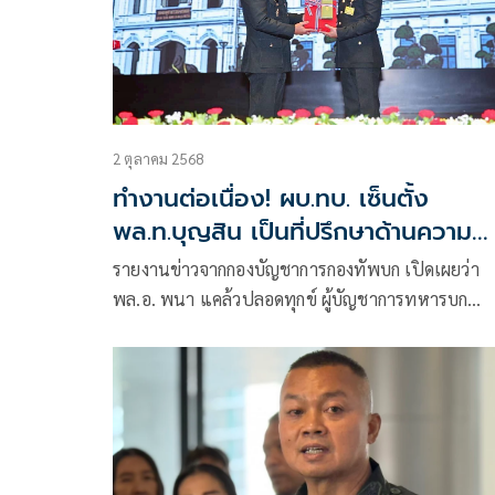
2 ตุลาคม 2568
ทำงานต่อเนื่อง! ผบ.ทบ. เซ็นตั้ง
พล.ท.บุญสิน เป็นที่ปรึกษาด้านความ
มั่นคง
รายงานข่าวจากกองบัญชาการกองทัพบก เปิดเผยว่า
พล.อ. พนา แคล้วปลอดทุกข์ ผู้บัญชาการทหารบก
(ผบ.ทบ.) ได้เซ็นหนังสือ คำสั่งกองทัพบก (เฉพาะ) ที่
1519/68 เรื่อง