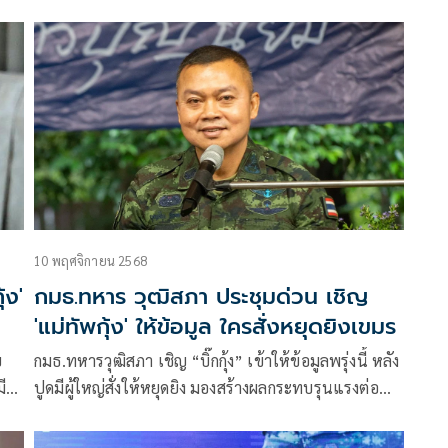
ราย โดยมีครอบครัวทหาร 7 ครอบครัว
10 พฤศจิกายน 2568
้ง'
กมธ.ทหาร วุฒิสภา ประชุมด่วน เชิญ
'แม่ทัพกุ้ง' ให้ข้อมูล ใครสั่งหยุดยิงเขมร
บ
กมธ.ทหารวุฒิสภา เชิญ “บิ๊กกุ้ง” เข้าให้ข้อมูลพรุ่งนี้ หลัง
ี
ปูดมีผู้ใหญ่สั่งให้หยุดยิง มองสร้างผลกระทบรุนแรงต่อ
วาม
ความมั่นคงของชาติ
แนว