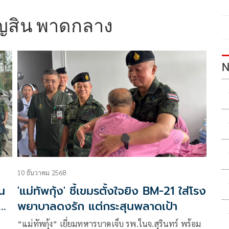
ญสิน พาดกลาง
N
10 ธันวาคม 2568
ทน
'แม่ทัพกุ้ง' ชี้เขมรตั้งใจยิง BM-21 ใส่โรง
พยาบาลดงรัก แต่กระสุนพลาดเป้า
“แม่ทัพกุ้ง” เยี่ยมทหารบาดเจ็บ รพ.ในจ.สุรินทร์ พร้อม