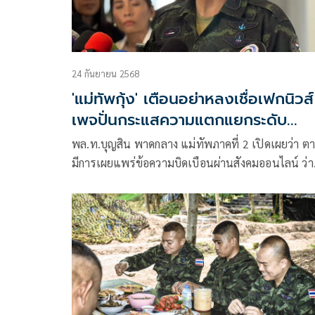
24 กันยายน 2568
'แม่ทัพกุ้ง' เตือนอย่าหลงเชื่อเฟกนิวส์
เพจปั่นกระแสความแตกแยกระดับ
นโยบายกับฝ่ายปฏิบัติ
พล.ท.บุญสิน พาดกลาง แม่ทัพภาคที่ 2 เปิดเผยว่า ตา
มีการเผยแพร่ข้อความบิดเบือนผ่านสังคมออนไลน์ ว่า
“บิ๊กเล็ก” แนะตรวจสอบทรัพย์สิน “บิ๊กกุ้ง”