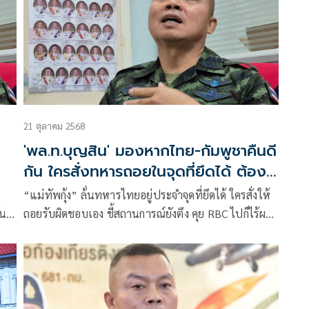
21 ตุลาคม 2568
'พล.ท.บุญสิน' มองหากไทย-กัมพูชาคืนดี
กัน ใครสั่งทหารถอยในจุดที่ยึดได้ ต้อง
รับผิดชอบเอง
“แม่ทัพกุ้ง” ล้่นทหารไทยอยู่ประจำจุดที่ยึดได้ ใครสั่งให้
ัน
ถอยรับผิดชอบเอง ชี้สถานการณ์ยังตึง คุย RBC ไปก็ไร้ผล
ี
วอนเข้าใจ “แม่ทัพเติ่ง” พูดไม่ค่อยเก่ง ทำงานยังไม่ถึง
อด
เดือน