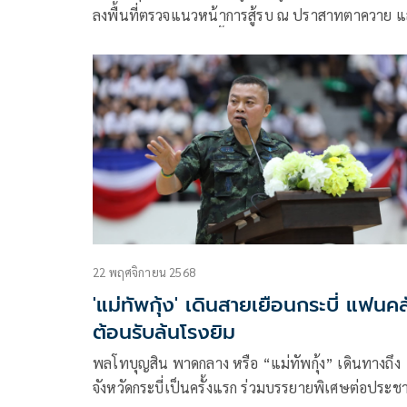
ลงพื้นที่ตรวจแนวหน้าการสู้รบ ณ ปราสาทตาควาย 
บริเวณ เนิน 350 ในพื้นที่อำเภอ พนมดงรัก จังหวัด
สุรินทร์ เพื่อตรวจสภาพพื้นที่จริง หลังถูกใช้เป็นฐานที่
ของฝ่ายตรงข้าม พร้อมติดตามผลการปฏิบัติการที่กอง
กำลังไทยสามารถผลักดันผู้รุกรานและยึดคืนพื้นที่
อธิปไตยได้อย่างสมบูรณ์
22 พฤศจิกายน 2568
'แม่ทัพกุ้ง' เดินสายเยือนกระบี่ แฟนค
ต้อนรับล้นโรงยิม
พลโทบุญสิน พาดกลาง หรือ “แม่ทัพกุ้ง” เดินทางถึง
จังหวัดกระบี่เป็นครั้งแรก ร่วมบรรยายพิเศษต่อประช