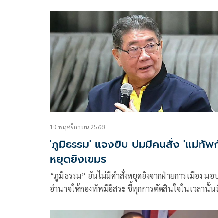
ชนแ
10 พฤศจิกายน 2568
'ภูมิธรรม' แจงยิบ ปมมีคนสั่ง 'แม่ทัพกุ
หยุดยิงเขมร
“ภูมิธรรม” ยันไม่มีคำสั่งหยุดยิงจากฝ่ายการเมือง มอ
อำนาจให้กองทัพมีอิสระ ชี้ทุกการตัดสินใจในเวลานั้นม
จุดยืนเพียงหนึ่งเดียวเพื่อปกป้องอธิปไตยไทย เลี่ยงค
รุนแรง ลดความสูญเสียของกำลังพล-ประชาชนตาม