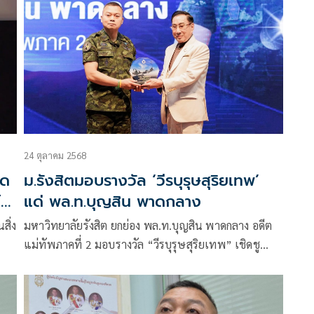
24 ตุลาคม 2568
ัด
ม.รังสิตมอบรางวัล ‘วีรบุรุษสุริยเทพ’
์
แด่ พล.ท.บุญสิน พาดกลาง
สิ่ง
มหาวิทยาลัยรังสิต ยกย่อง พล.ท.บุญสิน พาดกลาง อดีต
แม่ทัพภาคที่ 2 มอบรางวัล “วีรบุรุษสุริยเทพ” เชิดชู
เกียรติ “นักรบแห่งความจริง” ผู้กล้าปกป้องอธิปไตยชาติ
ด้วยคุณธรรม ความสัตย์ซื่อ และจิตวิญญาณของผู้นำ