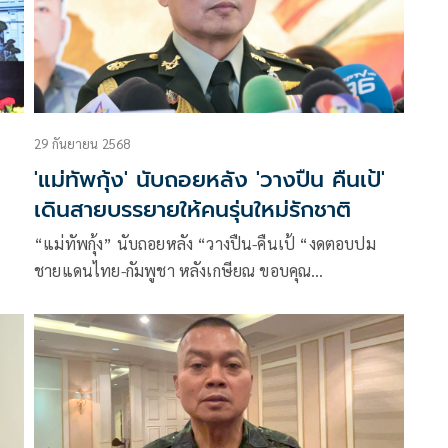
29 กันยายน 2568
'แม่ทัพกุ้ง' นับถอยหลัง 'วางปืน คืนเป้'
เดินสายบรรยายให้คนรุ่นใหม่รักชาติ
“แม่ทัพกุ้ง” นับถอยหลัง “วางปืน-คืนเป้ “งดตอบปม
ชายแดนไทย-กัมพูชา หลังเกษียณ ขอบคุณ
ม.มหาสารคาม มอบปริญญาวิศวกรรมศาสตรดุษฎีบัณฑิต
กิตติมศักดิ์ สาขาวิศวกรรมเครื่องกล