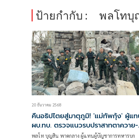
ป้ายกำกับ :
พลโทบุ
20 ธันวาคม 2568
คืนอธิปไตยสู่มาตุภูมิ! 'แม่ทัพกุ้ง' ผู้แ
ผบ.ทบ. ตรวจแนวรบปราสาทตาควาย-
เนิน 350
พลโท บุญสิน พาดกลาง ผู้แทนผู้บัญชาการทหารบก