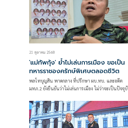
21 ตุลาคม 2568
'แม่ทัพกุ้ง' ย้ำไม่เล่นการเมือง ขอเป็น
ทหารราชองครักษ์พิเศษตลอดชีวิต
พลโทบุญสิน พาดกลาง ที่ปรึกษา ผบ.ทบ. และอดีต
มทภ.2 ยังยืนยันว่าไม่เล่นการเมือง ไม่ว่าจะเป็นปัจจุบ
หรืออนาคต เพราะ เป็นทหารราชองครักษ์พิเศษ ซึ่งม
ระบุเอาไว้ ต้องเป็นกลางทางการเมือง ขอรับใช้ไปตล
ชีวิต ยืนยันว่าไม่ใช่การตัดสินใจยาก