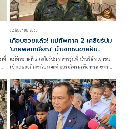
12 กันยายน 2568
เกือบซวยแล้ว! แม่ทัพภาค 2 เคลียร์ปม
'นายพลเกษียณ' นำเอกชนขายฝัน
กองทัพ ระดมทุนซื้อโดรนเกษตร 1 ล้าน
มที่
แม่ทัพภาคที่ 2 เคลียร์ปม ทหารรุ่นพี่ นำบริษัทเอกชน
ลำ
เข้าเสนออภิมหาโปรเจกต์ อบรมโดรนเพื่อการเกษตร
เพิ่มทักษะให้ทหาร เผยยังไม่ดำเนินการใดๆ