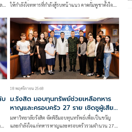
และ
ให้กำลังใจทหารที่กำลังสู้รบหน้าแนว คาดกัมพูชาตั้งใจยิง
BM-21 ใส่ รพ. แต่พลาดเป้าเฉียดไปนิดเดียว ระบุ
มั่น
ผบ.ทบ. ลงพื้นที่ติดตามสถานการณ์ ทภ.1 -ทภ.2
18 พฤศจิกายน 2568
ลับ
ม.รังสิต มอบทุนทรัพย์ช่วยเหลือทหาร
หาญและครอบครัว 27 ราย เชิดชูผู้เสีย
สละเพื่อชาติ
มหาวิทยาลัยรังสิต จัดพิธีมอบทุนทรัพย์เพื่อเป็นขวัญ
า
และกำลังใจแก่ทหารหาญและครอบครัวรวมจำนวน 27