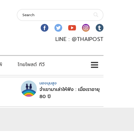
LINE : @THAIPOST
พ์
ไทยโพสต์ ทีวี
มองมุมสูง
จำเขามาเล่าให้ฟัง : เมื่อเราอายุ
80 ปี