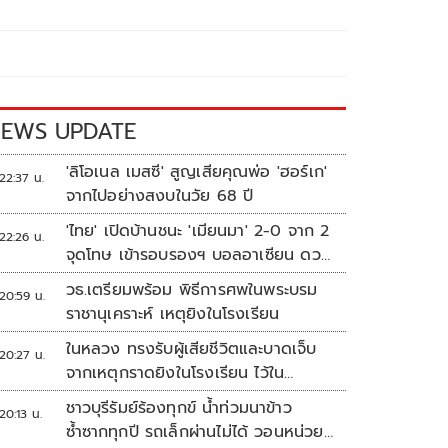
EWS UPDATE
'ลิโอเนล เมสซี' สูญเสียคุณพ่อ 'ฮอร์เก'
22:37 น.
จากไปอย่างสงบในวัย 68 ปี
'ไทย' เปิดบ้านชนะ 'เมียนมา' 2-0 จาก 2
22:26 น.
จุดโทษ เข้ารอบรองฯ บอลอาเซียน ดวล
'สิงคโปร์'
วธ.เตรียมพร้อม พิธีการศพในพระบรม
20:59 น.
ราชานุเคราะห์ เหตุยิงในโรงเรียน
ในหลวง ทรงรับผู้เสียชีวิตและบาดเจ็บ
20:27 น.
จากเหตุกราดยิงในโรงเรียน ไว้ใน
พระบรมราชานุเคราะห์
ชาวบุรีรัมย์ร้องทุกข์ น้ำท่วมนาข้าว
20:13 น.
ซ้ำซากทุกปี รถเล็กผ่านไม่ได้ วอนหน่วย