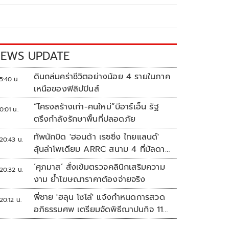
EWS UPDATE
ดินถล่มคร่าชีวิตอย่างน้อย 4 รายในภาค
5:40 น.
เหนือของฟิลิปปินส์
“โครงสร้างเก่า-คนใหม่”บีอาร์เอ็น รัฐ
0:01 น.
ตรึงกำลังรักษาพื้นที่ปลอดภัย
ทัพนักบิด 'ฮอนด้า เรซซิ่ง ไทยแลนด์'
20:43 น.
ลุ้นล่าโพเดียม ARRC สนาม 4 ที่มัลดาลิ
กา
‘ศุภมาส’ สั่งเข้มตรวจคลินิกเสริมความ
20:32 น.
งาม ย้ำโฆษณาราคาต้องจ่ายจริง
พี่ชาย 'ฮลุน โซโล่' แจ้งกำหนดการสวด
20:12 น.
อภิธรรมศพ เตรียมจัดพิธีฌาปนกิจ 11
ส.ค.