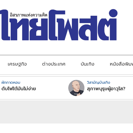
เศรษฐกิจ
ต่างประเทศ
บันเทิง
หนังสือพิม
ผักกาดหอม
วิสามัญบันเทิง
ดับไฟใต้มันไม่ง่าย
สุภาพบุรุษผู้อาวุโส?