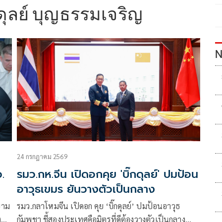
ุลย์ บุญธรรมเจริญ
N
24 กรกฎาคม 2569
.
รมว.กห.จีน เปิดอกคุย 'บิ๊กดุลย์' ปมป้อน
อาวุธเขมร ยันวางตัวเป็นกลาง
ยาม
รมว.กลาโหมจีน เปิดอก คุย ‘บิ๊กดุลย์’ ปมป้อนอาวุธ
ง
กัมพูชา ชี้สองประเทศคือมิตรที่ดีต้องวางตัวเป็นกลาง