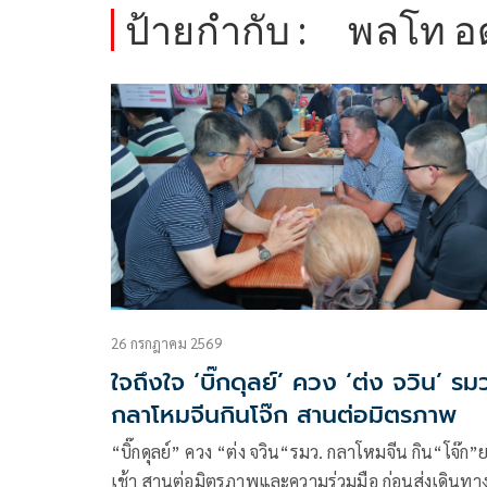
ป้ายกำกับ :
พลโท อด
26 กรกฎาคม 2569
ใจถึงใจ ‘บิ๊กดุลย์’ ควง ‘ต่ง จวิน’ รมว
กลาโหมจีนกินโจ๊ก สานต่อมิตรภาพ
“บิ๊กดุลย์” ควง “ต่ง จวิน“รมว. กลาโหมจีน กิน“โจ๊ก”
เช้า สานต่อมิตรภาพและความร่วมมือ ก่อนส่งเดินทา