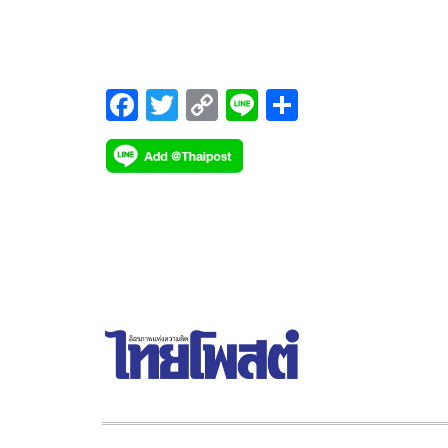
หากบรรยากาศดี การเจรจาทวิภาคีทุกระดับคืบหน้า
F
T
C
Li
S
ac
wi
o
n
h
e
tt
p
e
ar
b
er
y
e
o
Li
o
n
k
k