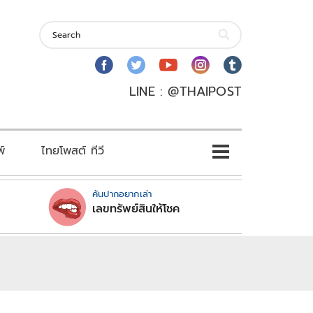
LINE : @THAIPOST
พ์
ไทยโพสต์ ทีวี
คันปากอยากเล่า
เลขทรัพย์สินให้โชค