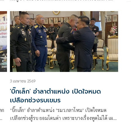
ด้าน รมว.กห.ไทย ใช้นอกรอบซักส่งอาวุธเพิ่ม
3 เมษายน 2569
'บิ๊กเล็ก' อำลาตำแหน่ง เปิดใจหมด
เปลือกช่วงรบเขมร
ลก
‘บิ๊กเล็ก’ อำลาตำแหน่ง ‘รมว.กลาโหม’ เปิดใจหมด
เปลือกช่วงสู้รบ ยอมโดนด่า เพราะบางเรื่องพูดไม่ได้ เผย
อ
วิธีคิด ไม่ได้อยากรบ แต่เมื่อรบต้องชนะ รับเสียใจกำลังพล