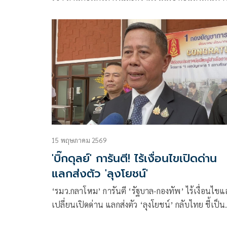
กลับประเทศ
15 พฤษภาคม 2569
'บิ๊กดุลย์' การันตี! ไร้เงื่อนไขเปิดด่าน
แลกส่งตัว 'ลุงโยชน์'
‘รมว.กลาโหม’ การันตี ‘รัฐบาล-กองทัพ’ ไร้เงื่อนไขแ
เปลี่ยนเปิดด่าน แลกส่งตัว ‘ลุงโยชน์’ กลับไทย ชี้เป็น
ความร่วมมือที่ดี ยกเครดิต ‘มทภ. 2’ ประสานงาน เชื่