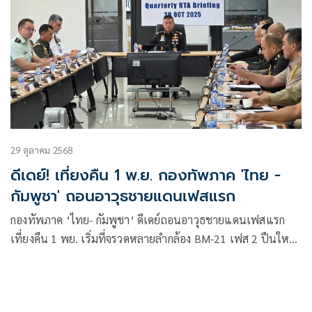
29 ตุลาคม 2568
ดีเดย์! เที่ยงคืน 1 พ.ย. กองทัพภาค 'ไทย -
กัมพูชา' ถอนอาวุธชายแดนเฟสแรก
กองทัพภาค ‘ไทย- กัมพูชา’ ดีเดย์ถอนอาวุธชายแดนเฟสแรก
เที่ยงคืน 1 พย. เริ่มที่จรวดหลายลำกล้อง BM-21 เฟส 2 ปืนใหญ่
ขนาด155 ม. ลงมาภายใน 3 สัปดาห์ เฟส 3 ยานเกราะ- รถถัง
ภายใน 6 สัปดาห์ ขณะที่แม่ทัพ2 ชาติ เตรียมลงนามร่วมกัน31
ต.ค.