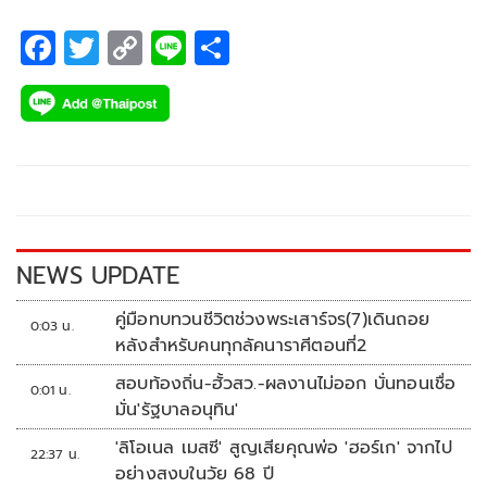
F
T
C
Li
S
ac
wi
o
n
h
e
tt
p
e
ar
b
er
y
e
o
Li
o
n
k
k
NEWS UPDATE
คู่มือทบทวนชีวิตช่วงพระเสาร์จร(7)เดินถอย
0:03 น.
หลังสำหรับคนทุกลัคนาราศีตอนที่2
สอบท้องถิ่น-ฮั้วสว.-ผลงานไม่ออก บั่นทอนเชื่อ
0:01 น.
มั่น'รัฐบาลอนุทิน'
'ลิโอเนล เมสซี' สูญเสียคุณพ่อ 'ฮอร์เก' จากไป
22:37 น.
อย่างสงบในวัย 68 ปี