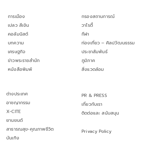
การเมือง
กรองสถานการณ์
เปลว สีเงิน
วาไรตี้
คอลัมนิสต์
กีฬา
บทความ
ท่องเที่ยว – ศิลปวัฒนธรรม
เศรษฐกิจ
ประชาสัมพันธ์
ข่าวพระราชสำนัก
ภูมิภาค
หนังสือพิมพ์
สิ่งแวดล้อม
ต่างประเทศ
PR & PRESS
อาชญากรรม
เกี่ยวกับเรา
X-CITE
ติดต่อและ สนับสนุน
ยานยนต์
สาธารณสุข-คุณภาพชีวิต
Privacy Policy
บันเทิง