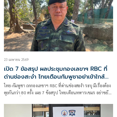
23 เมษายน 2569
เปิด 7 ข้อสรุป ผลประชุมกองเลขาฯ RBC ที่
ด่านช่องสะงำ ไทยเตือนกัมพูชาอย่าเข้าใกล้
แนวลวดหนาม
ไทย-กัมพูชา ถกกองเลขาฯ RBC ที่ด่านช่องสะงำ ระบุ มีเรื่องต้อง
คุยกันกว่า 80 ครั้ง เผย 7 ข้อสรุป ไทยเตือนทหารเขมร อย่าขยับ
กำลัง-มาตั้งฐานฯ ใกล้แนวลวดหนาม