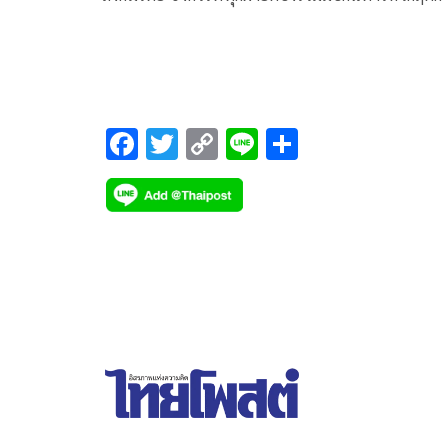
ทุจริตคอรัปชั่นในประเทศไทยลดลงไป และหนึ่งใน
องค์กรสำคัญที่มีบทบาทสำคัญในเรื่องการป้องกันและ
ปราบปรามการทุจริตคอรัปชั่น
F
T
C
Li
S
ac
wi
o
n
h
e
tt
p
e
ar
b
er
y
e
o
Li
o
n
k
k