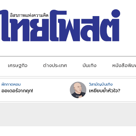
เศรษฐกิจ
ต่างประเทศ
บันเทิง
หนังสือพิม
ผักกาดหอม
วิสามัญบันเทิง
ออเดอร์จากคุก!
เหยียบย่ำหัวใจ?