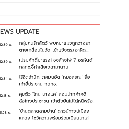
EWS UPDATE
กลุ่มคนรักสัตว์ พบหมาแมวถูกวางยา
12:39 น.
ตายเกลื่อนในวัด เข้าแจ้งตร.เอาผิด
ทารุณสัตว์
เปรมศักดิ์มาแรง! ชงล้างไพ่ 7 อรหันต์
12:39 น.
กสทช.ชี้ทำเสียเวลามานาน
ไร้จิตสำนึก! ภคมนอัด 'หมอสรณ' ยื้อ
12:34 น.
เก้าอี้ประธาน กสทช.
คุมตัว 'โทน บางแค' สอบปากคำคดี
12:13 น.
ฉ้อโกงประชาชน เจ้าตัวยันไม่ได้หนีพร้อม
สู้คดี
'บ้านตลาดสามย่าน' ดาวน์ทาวน์เมือง
11:58 น.
แกลง โชว์ความพร้อมร่วมเบียนนาเล่
ระยอง