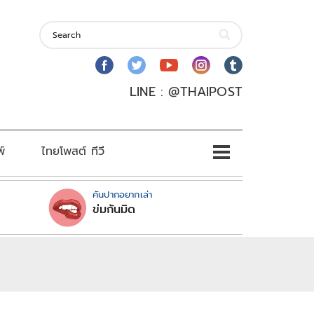
LINE : @THAIPOST
พ์
ไทยโพสต์ ทีวี
คันปากอยากเล่า
ข่มกันมิด