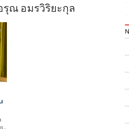
อรุณ อมรวิริยะกุล
N
ัน
ง
าร