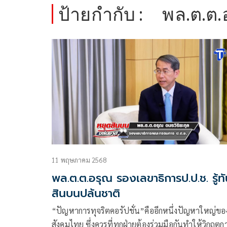
ป้ายกำกับ :
พล.ต.ต.
11 พฤษภาคม 2568
พล.ต.ต.อรุณ รองเลขาธิการป.ป.ช. รู้ท
สินบนปล้นชาติ
“ปัญหาการทุจริตคอรัปชั่น”คืออีกหนึ่งปัญหาใหญ่ขอ
สังคมไทย ซึ่งควรที่ทุกฝ่ายต้องร่วมมือกันทำให้วิกฤตก