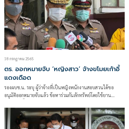
18 กรกฎาคม 2565
ตร. ออกหมายจับ ‘หญิงสาว’ จ้างขโมยเก้าอี้
แดงเดือด
รองผบช.น. ระบุ ผู้ว่าจ้างที่เป็นหญิงพนักงานสอบสวนได้ขอ
อนุมัติออกหมายจับแล้ว ข้อหาร่วมกันลักทรัพย์โดยใช้ยาน
พาหนะ เบื้องต้นมีผู้ต้องหา 2 คน มีผู้ว่าจ้างและผู้รับจ้างที่อ้างว่า
ทำตามระบบแอปพลิเคชันตามปกติ