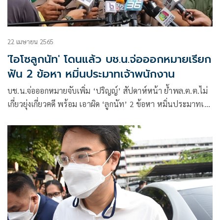
22 เมษายน 2565
'ไอโซลูกนัท' โดนแล้ว บช.น.จ่อออกหมายเรียก
ฟัน 2 ข้อหา หมิ่นประมาทเจ้าพนักงาน
บช.น.จ่อออกหมายจับเพิ่ม ‘ปริญญ์’ สัปดาห์หน้า ย้ำพล.ต.ต.ไม่
เกี่ยวยุ่งเกี่ยวคดี พร้อม เอาผิด ‘ลูกนัท’ 2 ข้อหา หมิ่นประมาทเจ้า
พนักงานขณะปฏิบัติหน้าที่และหมิ่นประมาทด้วยการโฆษณา