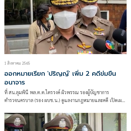
1 สิงหาคม 2565
ออกหมายเรียก 'ปริญญ์' เพิ่ม 2 คดีข่มขืน
อนาจาร
ที่ สน.ลุมพินี พล.ต.ต.ไตรรงค์ ผิวพรรณ รองผู้บัญชาการ
ตำรวจนครบาล (รอง ผบช.น.) ดูแลงานกฎหมายและคดี เปิดเผย
ความคืบหน้ากรณี นายปริญญ์ พานิชภักดิ์ อดีตรองหัวหน้าพรรค
ประชาธิปัตย์ ผู้ต้องหา