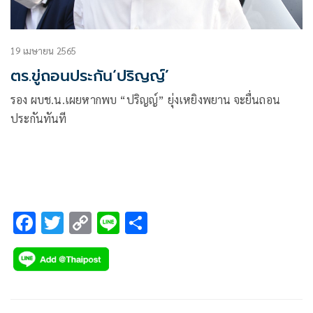
19 เมษายน 2565
ตร.ขู่ถอนประกัน‘ปริญญ์’
รอง ผบช.น.เผยหากพบ “ปริญญ์” ยุ่งเหยิงพยาน จะยื่นถอน
ประกันทันที
F
T
C
Li
S
ac
wi
o
n
h
e
tt
p
e
ar
b
er
y
e
o
Li