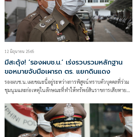
12 มิถุนายน 2565
มีสะดุ้ง! ‘รองผบช.น.’ เร่งรวบรวมหลักฐาน
ขอหมายจับมือเผารถ ตร. แยกดินแดง
รองผบช.น.เผยขณะนี้อยู่ระหว่างการพิสูจน์ทราบตัวบุคคลที่ร่วม
ชุมนุมและก่อเหตุในลักษณะที่ทำให้ทรัพย์สินราขการเสียหาย
จากการที่รถตำรวจถูกเผา อยู่ระหว่างการรวบรวมพยานหลักฐาน
เพื่อขอศาลออกหมายจับผู้ต้องหามาดำเนินคดี