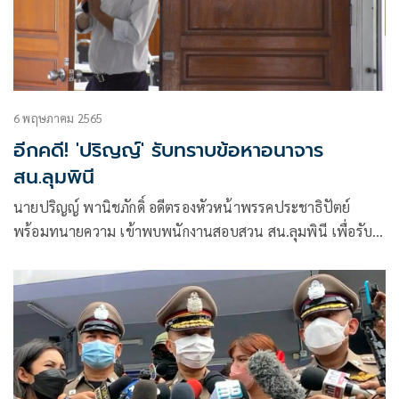
6 พฤษภาคม 2565
อีกคดี! 'ปริญญ์' รับทราบข้อหาอนาจาร
สน.ลุมพินี
นายปริญญ์ พานิชภักดิ์ อดีตรองหัวหน้าพรรคประชาธิปัตย์
พร้อมทนายความ เข้าพบพนักงานสอบสวน สน.ลุมพินี เพื่อรับ
ทราบข้อกล่าวหาฐานกระทำอนาจารต่อธารกำนัล