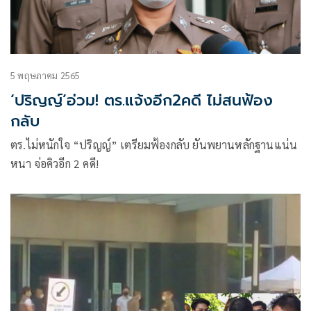
5 พฤษภาคม 2565
‘ปริญญ์’อ่วม! ตร.แจ้งอีก2คดี ไม่สนฟ้อง
กลับ
ตร.ไม่หนักใจ “ปริญญ์” เตรียมฟ้องกลับ ยันพยานหลักฐานแน่น
หนา จ่อคิวอีก 2 คดี!