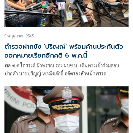
5 พฤษภาคม 2565
ตำรวจฝากขัง 'ปริญญ์' พร้อมค้านประกันตัว
ออกหมายเรียกอีกคดี 6 พ.ค.นี้
พล.ต.ต.ไตรรงค์ ผิวพรรณ รอง ผบช.น. เดินทางเข้าร่วมสอบ
ปากคำ นายปริญญ์ พาณิชภักดิ์ อดีตรองหัวหน้าพรรค
ประชาธิปัตย์ ภายหลังเข้ารับทราบข้อกล่าวหากระทำอนาจารต่อ
หน้าธารกำนัลและพรากผู้เยาว์ ก่อนเข้าร่วมสอบปากคำ
พล.ต.ต.ไตรรงค์ เปิดเผยว่า หลังจากพนักงานสอบสวนแจ้งข้อ
กล่าวหาพนักงานสอบสวนจะยื่นเรื่องขอฝากขังผู้ต้องหาต่อศาล