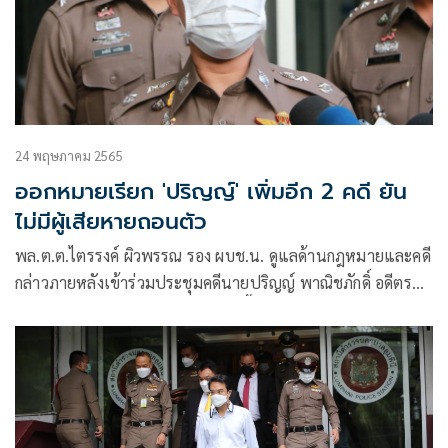
24 พฤษภาคม 2565
ออกหมายเรียก 'ปริญญ์' เพิ่มอีก 2 คดี ยัน
ไม่มีผู้เสียหายถอนตัว
พล.ต.ต.ไตรรงค์ ผิวพรรณ รอง ผบช.น. ดูแลด้านกฎหมายและคดี​
กล่าวภายหลังเข้าร่วมประชุมคดีนายปริญญ์ พาณิชภักดิ์ อดีตรอง
หัวหน้าพรคคประชาธิปัตย์ว่า ขณะนี้มีสำนวนคดี 2 สำนวนของ
สน.ลุมพินี ที่ได้ผลการตรวจพิสูจน์วัตถุพยานจากกองพิสูจน์หลัก
ฐาน