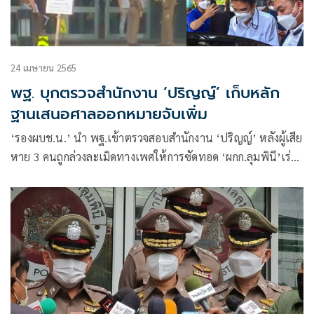
24 เมษายน 2565
พฐ. บุกตรวจสำนักงาน ‘ปริญญ์’ เก็บหลัก
ฐานเสนอศาลออกหมายจับเพิ่ม
‘รองผบช.น.’ นำ พฐ.เข้าตรวจสอบสำนักงาน ‘ปริญญ์’ หลังผู้เสีย
หาย 3 คนถูกล่วงละเมิดทางเพศให้การซัดทอด ‘ผกก.ลุมพินี’เร่ง
รวบรวมหลักฐานขอศาลออกหมายจับเพิ่ม