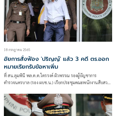
18 กรกฎาคม 2565
อัยการสั่งฟ้อง 'ปริญญ์' แล้ว 3 คดี ตร.ออก
หมายเรียกรับข้อหาเพิ่ม
ที่ สน.ลุมพินี พล.ต.ต.ไตรรงค์ ผิวพรรณ รองผู้บัญชาการ
ตำรวจนครบาล (รอง ผบช.น.) เรียกประชุมคณะพนักงานสืบสวน
สอบสวนเพื่อติดตามความคืบหน้าการดำเนินคดีกับ นายปริญญ์
พานิชภักดิ์