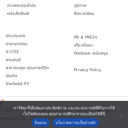
ข่าวพระราชสำนัก
ภูมิภาค
หนังสือพิมพ์
สิ่งแวดล้อม
ต่างประเทศ
PR & PRESS
อาชญากรรม
เกี่ยวกับเรา
X-CITE
ติดต่อและ สนับสนุน
ยานยนต์
สาธารณสุข-คุณภาพชีวิต
Privacy Policy
บันเทิง
ไทยโพสต์ ทีวี
เราใช้คุกกี้เพื่อพัฒนาประสิทธิภาพ และประสบการณ์ที่ดีในการใช้
Copyright© thaipost.net, All rights reserved.,
เว็บไซต์ของคุณ คุณสามารถศึกษารายละเอียดได้ที่นี่
ออกแบบเว็บ จัดทำเว็บไซต์โดย iDesign
ยินยอม
นโยบายความเป็นส่วนตัว