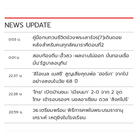
o
n
k
k
NEWS UPDATE
คู่มือทบทวนชีวิตช่วงพระเสาร์จร(7)เดินถอย
0:03 น.
หลังสำหรับคนทุกลัคนาราศีตอนที่2
สอบท้องถิ่น-ฮั้วสว.-ผลงานไม่ออก บั่นทอนเชื่อ
0:01 น.
มั่น'รัฐบาลอนุทิน'
'ลิโอเนล เมสซี' สูญเสียคุณพ่อ 'ฮอร์เก' จากไป
22:37 น.
อย่างสงบในวัย 68 ปี
'ไทย' เปิดบ้านชนะ 'เมียนมา' 2-0 จาก 2 จุด
22:26 น.
โทษ เข้ารอบรองฯ บอลอาเซียน ดวล 'สิงคโปร์'
วธ.เตรียมพร้อม พิธีการศพในพระบรมราชานุ
20:59 น.
เคราะห์ เหตุยิงในโรงเรียน