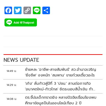
F
T
C
Li
S
ac
wi
o
n
h
e
tt
p
e
ar
b
er
y
e
o
Li
o
n
k
k
NEWS UPDATE
ชำแหละ 'อาชีพ-สายสัมพันธ์' สว.อำนาจเจริญ
14:49 น.
'ยิ่งชีพ' งงหนัก 'สมพาน' ขายก๋วยเตี๋ยวอะไร
'เท้ง' ลั่นก้าวสู่ปีที่ 3 'ปชน.' สานต่อภารกิจ
14:29 น.
'อนาคตใหม่-ก้าวไกล' ซัดระบอบสีน้ำเงิน ทำ
หลักนิติรัฐ-นิติธรรมสั่นคลอน
ตร.ชี้ปมเด็กกราดยิง หลายปัจจัยเชื่อมโยงพบ
14:08 น.
ศึกษาข้อมูลปืนในออนไลน์เกือบ 2 ปี