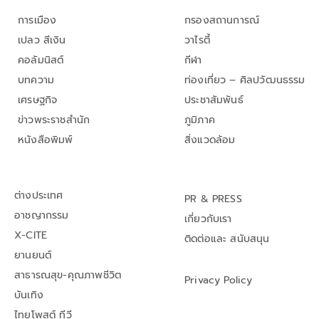
การเมือง
กรองสถานการณ์
เปลว สีเงิน
วาไรตี้
คอลัมนิสต์
กีฬา
บทความ
ท่องเที่ยว – ศิลปวัฒนธรรม
เศรษฐกิจ
ประชาสัมพันธ์
ข่าวพระราชสำนัก
ภูมิภาค
หนังสือพิมพ์
สิ่งแวดล้อม
ต่างประเทศ
PR & PRESS
อาชญากรรม
เกี่ยวกับเรา
X-CITE
ติดต่อและ สนับสนุน
ยานยนต์
สาธารณสุข-คุณภาพชีวิต
Privacy Policy
บันเทิง
ไทยโพสต์ ทีวี