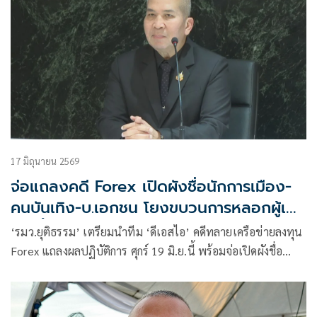
17 มิถุนายน 2569
จ่อแถลงคดี Forex เปิดผังชื่อนักการเมือง-
คนบันเทิง-บ.เอกชน โยงขบวนการหลอกผู้เสีย
หายอื้อ
‘รมว.ยุติธรรม’ เตรียมนำทีม ‘ดีเอสไอ’ คดีทลายเครือข่ายลงทุน
Forex แถลงผลปฏิบัติการ ศุกร์ 19 มิ.ย.นี้ พร้อมจ่อเปิดผังชื่อ
นักการเมืองดัง-คนดังวงการบันเทิง-บริษัทเอกชน โยงขบวนการ
หลอกผู้เสียหายอื้อ ! แย้ม นักการเมืองคนดังอยู่ในฝ่ายค้าน ส่วน
คนดังวงการบันเทิง แว่วสังคมรู้จักชื่อแน่