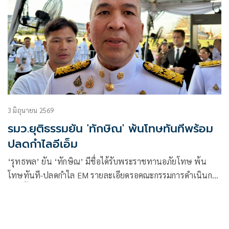
3 มิถุนายน 2569
รมว.ยุติธรรมยัน 'ทักษิณ' พ้นโทษทันทีพร้อม
ปลดกำไลอีเอ็ม
‘รุทธพล’ ยัน ‘ทักษิณ’ มีชื่อได้รับพระราชทานอภัยโทษ พ้น
โทษทันที-ปลดกำไล EM รายละเอียดรอคณะกรรมการดำเนินการ
ตามขั้นตอน