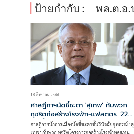
ป้ายกำกับ :
พล.ต.อ.
18 สิงหาคม 2566
ศาลฎีกาฯนัดชี้ชะตา 'สุเทพ' กับพวก
ทุจริตก่อสร้างโรงพัก-เเฟลตตร. 22
ส.ค.นี้
ศาลฎีกาฯนักการเมืองนัดชี้ชะตาชั้นวินิจฉัยอุทธรณ์ ‘สุ
เทพ’ กับพวก ทุจริตโครงการก่อสร้างโรงพักทดแทน-