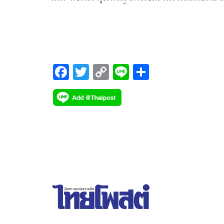
เเฟลตตำรวจ 22 ส.ค.นี้หลังเคยยกฟ้องเมื่อ ก.ย.ปีที่เเล
F
T
C
Li
S
ac
wi
o
n
h
e
tt
p
e
ar
b
er
y
e
o
Li
o
n
k
k