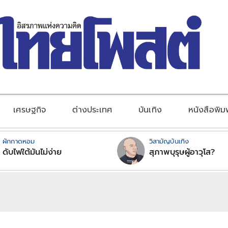
เศรษฐกิจ
ต่างประเทศ
บันเทิง
หนังสือพิม
ผักกาดหอม
วิสามัญบันเทิง
ดับไฟใต้มันไม่ง่าย
สุภาพบุรุษผู้อาวุโส?