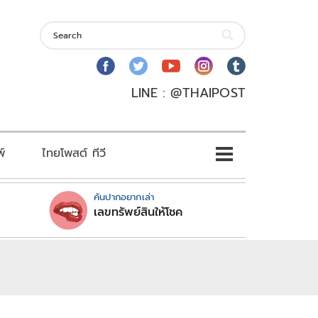
LINE : @THAIPOST
พ์
ไทยโพสต์ ทีวี
คันปากอยากเล่า
เลขทรัพย์สินให้โชค