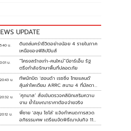
EWS UPDATE
ดินถล่มคร่าชีวิตอย่างน้อย 4 รายในภาค
5:40 น.
เหนือของฟิลิปปินส์
“โครงสร้างเก่า-คนใหม่”บีอาร์เอ็น รัฐ
0:01 น.
ตรึงกำลังรักษาพื้นที่ปลอดภัย
ทัพนักบิด 'ฮอนด้า เรซซิ่ง ไทยแลนด์'
20:43 น.
ลุ้นล่าโพเดียม ARRC สนาม 4 ที่มัลดาลิ
กา
‘ศุภมาส’ สั่งเข้มตรวจคลินิกเสริมความ
20:32 น.
งาม ย้ำโฆษณาราคาต้องจ่ายจริง
พี่ชาย 'ฮลุน โซโล่' แจ้งกำหนดการสวด
20:12 น.
อภิธรรมศพ เตรียมจัดพิธีฌาปนกิจ 11
ส.ค.