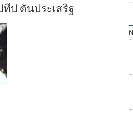
ปทีป ตันประเสริฐ
N