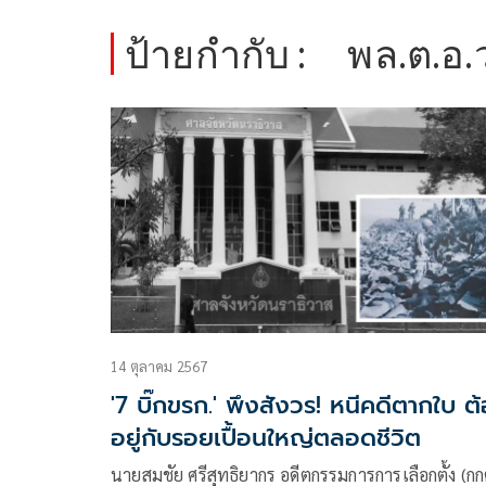
ป้ายกำกับ :
พล.ต.อ.
14 ตุลาคม 2567
'7 บิ๊กขรก.' พึงสังวร! หนีคดีตากใบ ต
อยู่กับรอยเปื้อนใหญ่ตลอดชีวิต
นายสมชัย ศรีสุทธิยากร อดีตกรรมการการเลือกตั้ง (กก