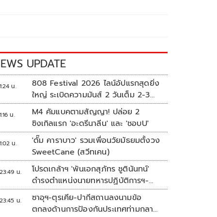
EWS UPDATE
808 Festival 2026 ไลน์อัปแรกสุดยิ่ง
1:24 น.
ใหญ่ ระเบิดความมันส์ 2 วันเต็ม 2-3
ต.ค.นี้
M4 คัมแบคตามสัญญา! ปล่อย 2
1:16 น.
ซิงเกิลแรก 'อะดรีนาลีน' และ 'ชอบU'
'ดั๊ม คาราบาว' รวมเพื่อนวัยมัธยมตั้งวง
1:02 น.
SweetCane (สวีทเคน)
โปรดเกล้าฯ 'พันเอกสุภัทร ชูตินันทน์'
23:49 น.
ดำรงตำแหน่งนายทหารปฏิบัติการฯ-
พระราชทานยศ 'พลตรี'
ซาอุฯ-ตุรเคีย-ปากีสถานลงนามข้อ
23:45 น.
ตกลงด้านการป้องกันประเทศท่ามกลาง