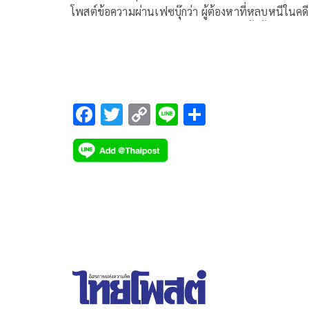
โพสต์ข้อความผ่านเฟซบุ๊กว่า ผู้ต้องหาที่หลบหนีในคดี
ตากใบ ล้วนเป็นอดีตข้าราชการระดับสูงทั้งสิ้น อาทิ
F
T
C
Li
S
ac
wi
o
n
h
e
tt
p
e
ar
b
er
y
e
o
Li
o
n
k
k