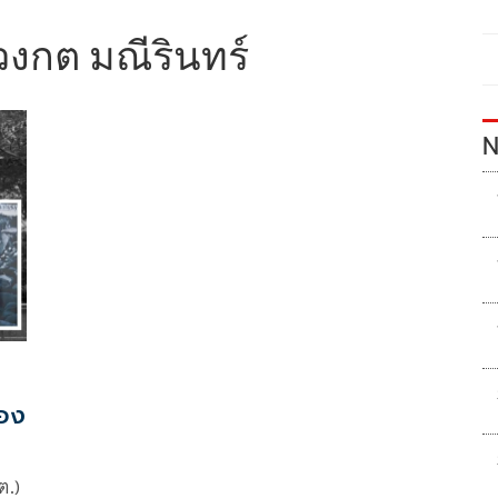
วงกต มณีรินทร์
N
้อง
ต.)