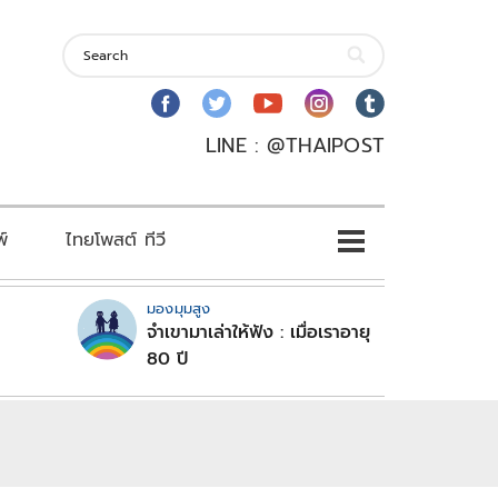
LINE : @THAIPOST
พ์
ไทยโพสต์ ทีวี
มองมุมสูง
จำเขามาเล่าให้ฟัง : เมื่อเราอายุ
80 ปี