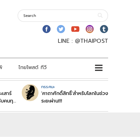
LINE : @THAIPOST
พ์
ไทยโพสต์ ทีวี
ทรรศนะ
ะเสาร์
'คาถาศักดิ์สิทธิ์'สำหรับโลกในช่วง
ับคนทุก
ระยะผ่าน!!!