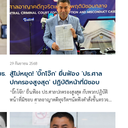
29 กันยายน 2568
มธ.
สู้ไม่หยุด! 'บิ๊กโจ๊ก' ยื่นฟ้อง 'ปธ.ศาล
ปกครองสูงสุด' ปฏิบัติหน้าที่มิชอบ
‘บิ๊กโจ๊ก’ ยื่นฟ้อง ปธ.ศาลปกครองสูงสุด กับพวกปฏิบัติ
หน้าที่มิชอบ ศาลอาญาคดีทุจริตฯนัดฟังคำสั่งชั้นตรวจ
ฟ้อง 20 ต.ค.นี้ เจ้าตัวยันใช้สิทธิ์ปกป้องตนเองไม่ได้หมิ่น
ศาล