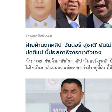
17 กุมภาพันธ์ 2568
ฝ่ายค้านถกคลิป 'วันนอร์-สุชาติ' ยันไม่
ปกติแน่ บี้ปธ.สภาพิจารณาตัวเอง
‘โรม’ เผย ‘ฝ่ายค้าน’ กำลังถก คลิป ‘วันนอร์-สุชาติ’ ย
ไม่ใช่เรื่องปกติแน่นอน แต่จะสอบอย่างไรอยู่ที่ฝ่ายที่มี
อำนาจ ย้อนไม่ได้เป็น ‘ประธานสภา’ ครั้งแรก ควรท
อะไรเป็นอะไร