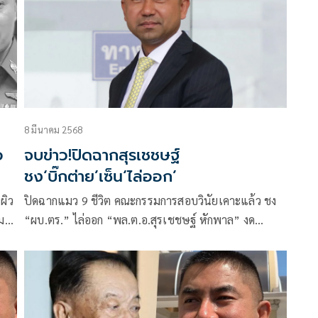
8 มีนาคม 2568
จบข่าว!ปิดฉากสุรเชชษฐ์
ชง‘บิ๊กต่าย’เซ็น‘ไล่ออก’
ผิว
ปิดฉากแมว 9 ชีวิต คณะกรรมการสอบวินัยเคาะแล้ว ชง
ม
“ผบ.ตร.” ไล่ออก “พล.ต.อ.สุรเชชษฐ์ หักพาล” งด
บาย
บำเหน็จบำนาญ ปมเอี่ยวเว็บพนันออนไลน์
บ
น