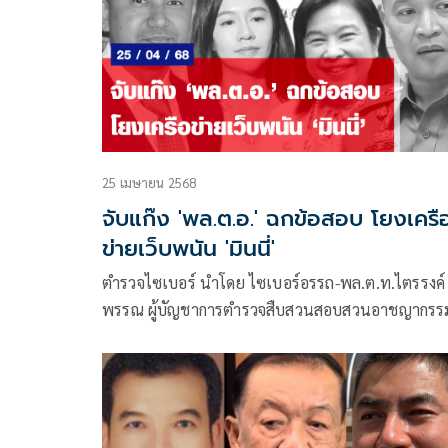
25 เมษายน 2568
จับแก๊ง 'พล.ต.อ.' ฉกข้อสอบ โยงเครือ
ข่ายเว็บพนัน 'มินนี่'
ตำรวจไซเบอร์ นำโดย ไซเบอร์อรรถ-พล.ต.ท.ไตรรงค์ 
พรรณ ผู้บัญชาการตำรวจสืบสวนสอบสวนอาชญากรร
ทางเทคโนโลยี (ผบช.สอท.) ยังคงเดินหน้าสนองนโย
รัฐบาล น.ส.แพรทองธาร ชินวัตร นายกฯ ในการปรา
ปรามอาชญากรรมออนไลน์อย่างเข้มข้นทุกรูปแบบจ
เป็นที่น่าพอใจ