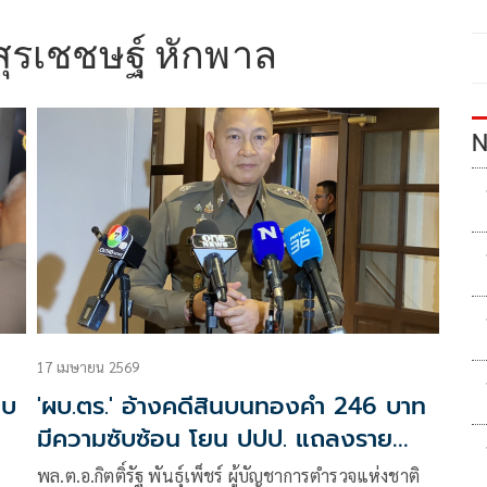
สุรเชชษฐ์ หักพาล
N
17 เมษายน 2569
ตบ
'ผบ.ตร.' อ้างคดีสินบนทองคำ 246 บาท
มีความซับซ้อน โยน ปปป. แถลงราย
ละเอียด
พล.ต.อ.กิตติ์รัฐ พันธุ์เพ็ชร์ ผู้บัญชาการตำรวจแห่งชาติ