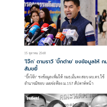
15 ตุลาคม 2568
'โจ๊ก' ตามราวี 'บิ๊กต่าย' ชงข้อมูลให้ ก
ส้มขยี้
‘บิ๊กโจ๊ก’ ชงข้อมูลเพิ่มให้ กมธ.มั่นคง สอบ ผบ.ตร.ใช้
อำนาจมิชอบ เผยจ่อฟ้อง ม.157 สัปดาห์หน้า