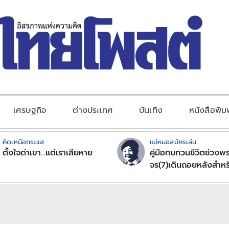
เศรษฐกิจ
ต่างประเทศ
บันเทิง
หนังสือพิม
คิดเหนือกระแส
แม่หมอสมัครเล่น
ตั้งใจด่าเขา...แต่เราเสียหาย
คู่มือทบทวนชีวิตช่วงพร
จร(7)เดินถอยหลังสำหร
ลัคนาราศีตอนที่2