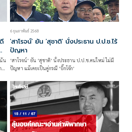
6 กุมภาพันธ์ 2568
ดี
'สาโรจน์' ยัน 'สุชาติ' นั่งประธาน ป.ป.ช.ไร้
ปัญหา
นัน
‘สาโรจน์’ ยัน ‘สุชาติ’ นั่งประธาน ป.ป.ช.คนใหม่ ไม่มี
อกมา
ปัญหา แม้เคยเป็นคู่กรณี ‘บิ๊กโจ๊ก’