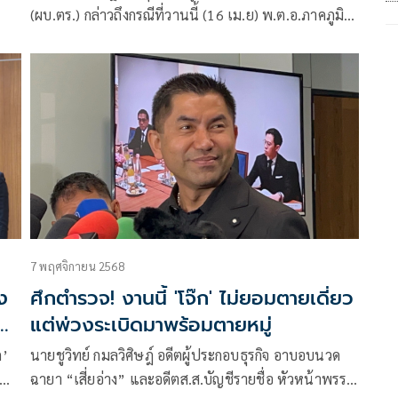
(ผบ.ตร.) กล่าวถึงกรณีที่วานนี้ (16 เม.ย) พ.ต.อ.ภาคภูมิ
พิศมัย อดีตรองผู้บังคับการกองบังคับการสืบสวนสอบสวน
ตำรวจภูธรภาค 4 ลูกน้องคนสนิทของ พล.ต.อ.สุรเชชษฐ์
หักพาล หรือ “บิ๊กโจ๊ก”
7 พฤศจิกายน 2568
ง
ศึกตำรวจ! งานนี้ 'โจ๊ก' ไม่ยอมตายเดี่ยว
บ
แต่พ่วงระเบิดมาพร้อมตายหมู่
ก’
นายชูวิทย์ กมลวิศิษฎ์ อดีตผู้ประกอบธุรกิจ อาบอบนวด
ฉายา “เสี่ยอ่าง” และอดีตส.ส.บัญชีรายชื่อ หัวหน้าพรรค