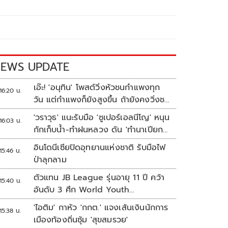
EWS UPDATE
เอ๊ะ! 'อนุทิน' โพสต์วิ่งหัวชนกำแพงทุก
16:20 น.
วัน แต่กำแพงก็ยังสูงขึ้น ถ้ายังคงวิ่งชน
อยู่มันก็เจ็บหัวอีก
'วราวุธ' แนะรับมือ 'ซูเปอร์เอลนีโญ' หนุน
16:03 น.
กักเก็บน้ำ-ทำฝนหลวง ดัน 'ทำนาเปียก
สลับแห้ง'
อินโดนีเซียปิดอุทยานแห่งชาติ รับมือไฟ
15:46 น.
ป่าลุกลาม
ตัวแทน JB League รุ่นอายุ 11 ปี คว้า
15:40 น.
อันดับ 3 ศึก World Youth
Championship 2026 ที่สิงคโปร์
'ไอติม' กาหัว 'กกต.' แจงเส้นเงินนักการ
15:38 น.
เมืองท้องถิ่นซุ้ม 'สุขสมรวย'