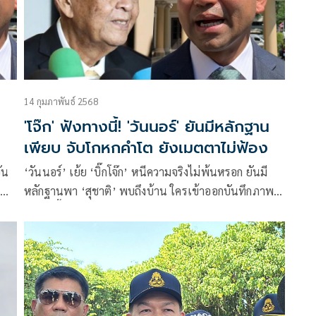
14 กุมภาพันธ์ 2568
'โจ๊ก' ฟังทางนี้! 'วันนอร์' ยันมีหลักฐาน
เพียบ จับโกหกคำโต ยังเมตตาไม่ฟ้อง
ัน
‘วันนอร์’ เย้ย ‘บิ๊กโจ๊ก’ หนีความจริงไม่พ้นหรอก ยันมี
หลักฐานพา ‘สุชาติ’ พบถึงบ้าน ใครเข้าออกบันทึกภาพ
ราบ
ตลอด ชี้ยังเมตตาไม่ดำเนินคดี