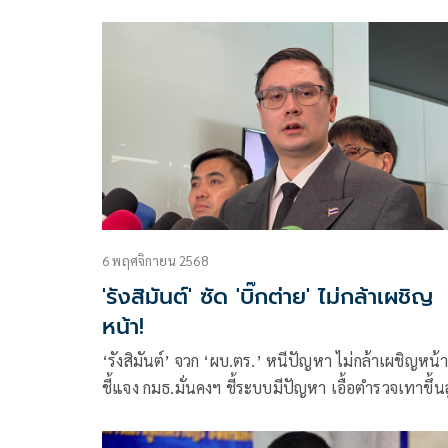
หวั่นกระทบความเชื่อมั่นกระบวนการยุติธรรม ตอบป
พยานคดีฮั้ว สว. กลับคำให้การ จะประสานงานกับ ‘ฉั
วรรษ’ ร่วมกันตรวจสอบ
6 พฤศจิกายน 2568
'รังสิมันต์' ซัด 'บิ๊กต่าย' ไม่กล้าเผชิญ
หน้า!
‘รังสิมันต์’ จวก ‘ผบ.ตร.’ หนีปัญหา ไม่กล้าเผชิญหน้า
ชี้แจง กมธ.มั่นคงฯ ชี้ระบบมีปัญหา เอื้อตำรวจเทาขึ้นสู
อำนาจ