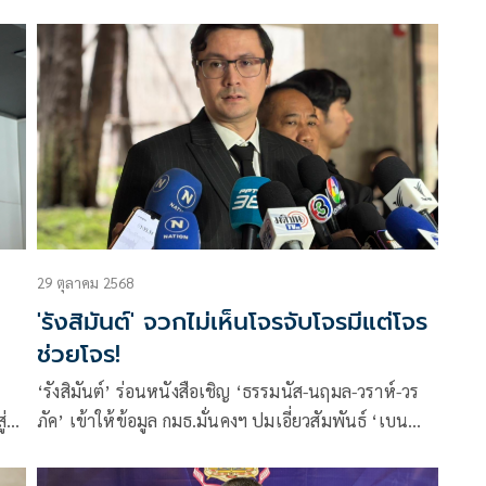
ม
รักประเทศไทย โพสต์ข้อความผ่านเฟซบุ๊ก หัวข้อ ศึก
ตร
ตำรวจ มีเนื้อหาดังนี้ ดูจะเป็นหนังเรื่องยาวของวงการ
ตำรวจ เมื่อ “บิ๊กโจ๊ก” ออกโรงทิ้งระเบิดครบเครื่องทั้ง
ข้อมูล และลีลาลากไส้วงใน
29 ตุลาคม 2568
'รังสิมันต์' จวกไม่เห็นโจรจับโจรมีแต่โจร
ช่วยโจร!
‘รังสิมันต์’ ร่อนหนังสือเชิญ ‘ธรรมนัส-นฤมล-วราห์-วร
่
ภัค’ เข้าให้ข้อมูล กมธ.มั่นคงฯ ปมเอี่ยวสัมพันธ์ ‘เบน
สมิธ’ บอก เหน็บขนาด ‘ชาดา’ ยังรู้ใครเป็นโจร ทำไมนา
ยกฯ ไม่รู้ จวกไม่เห็นโจรจับโจร มีแต่โจรช่วยโจร