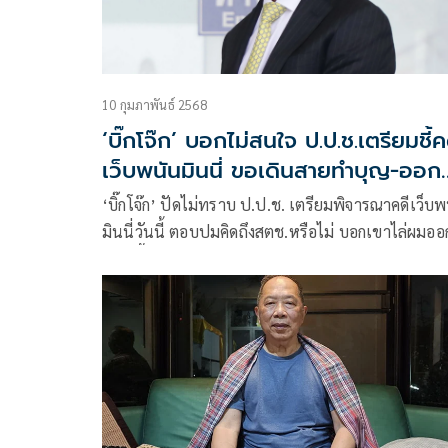
10 กุมภาพันธ์ 2568
‘บิ๊กโจ๊ก’ บอกไม่สนใจ ป.ป.ช.เตรียมชี้ค
เว็บพนันมินนี่ ขอเดินสายทำบุญ-ออก
กำลังกาย
‘บิ๊กโจ๊ก’ ปัดไม่ทราบ ป.ป.ช. เตรียมพิจารณาคดีเว็บพ
มินนี่วันนี้ ตอบปมคิดถึงสตช.หรือไม่ บอกเขาไล่ผมอ
แบบนี้ ผมจะทำอะไรได้ ก็ต้องว่าไปตามกติกา