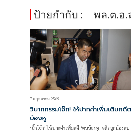
ป้ายกำกับ :
พล.ต.อ.
7 พฤษภาคม 2569
วิบากกรรมโจ๊ก! ให้ปากคำเพิ่มเติมคดี
บ้องหู
‘บิ๊กโจ๊ก’ ให้ปากคำเพิ่มคดี ‘ตบบ้องหู’ อดีตลูกน้องคน