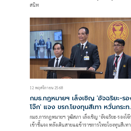
สนิท
12 พฤศจิกายน 2568
กมธ.กฎหมายฯ เล็งเชิญ 'อัจฉริยะ-รอ
โจ๊ก' แจง ขรก.โยงทุนสีเทา หวั่นกระท
กระบวนการยุติธรรม
กมธ.การกฎหมายฯ วุฒิสภา เล็งเชิญ ‘อัจฉริยะ-รองโจ๊
เข้าชี้แจง หลังเดินสายแฉข้าราชการไทยโยงทุนสีเทา