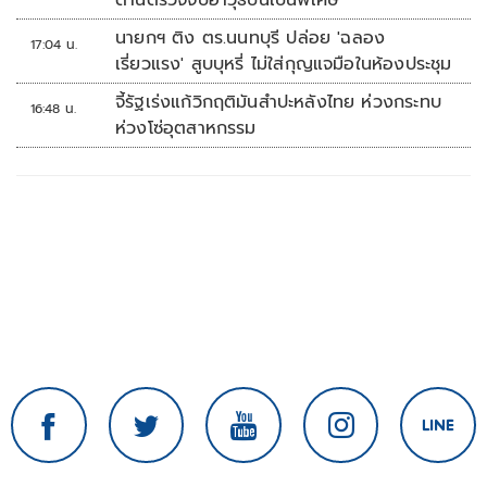
ด่านตรวจจับอาวุธปืนเป็นพิเศษ
นายกฯ ติง ตร.นนทบุรี ปล่อย 'ฉลอง
17:04 น.
เรี่ยวแรง' สูบบุหรี่ ไม่ใส่กุญแจมือในห้องประชุม
จี้รัฐเร่งแก้วิกฤติมันสำปะหลังไทย ห่วงกระทบ
16:48 น.
ห่วงโซ่อุตสาหกรรม