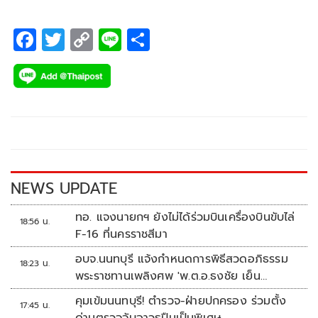
F
T
C
Li
S
ac
wi
o
n
h
e
tt
p
e
ar
b
er
y
e
o
Li
o
n
k
k
NEWS UPDATE
ทอ. แจงนายกฯ ยังไม่ได้ร่วมบินเครื่องบินขับไล่
18:56 น.
F-16 ที่นครราชสีมา
อบจ.นนทบุรี แจ้งกำหนดการพิธีสวดอภิธรรม
18:23 น.
พระราชทานเพลิงศพ 'พ.ต.อ.ธงชัย เย็น
ประเสริฐ'
คุมเข้มนนทบุรี! ตำรวจ-ฝ่ายปกครอง ร่วมตั้ง
17:45 น.