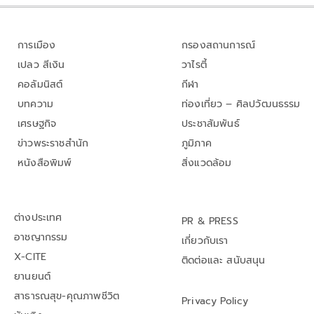
การเมือง
กรองสถานการณ์
เปลว สีเงิน
วาไรตี้
คอลัมนิสต์
กีฬา
บทความ
ท่องเที่ยว – ศิลปวัฒนธรรม
เศรษฐกิจ
ประชาสัมพันธ์
ข่าวพระราชสำนัก
ภูมิภาค
หนังสือพิมพ์
สิ่งแวดล้อม
ต่างประเทศ
PR & PRESS
อาชญากรรม
เกี่ยวกับเรา
X-CITE
ติดต่อและ สนับสนุน
ยานยนต์
สาธารณสุข-คุณภาพชีวิต
Privacy Policy