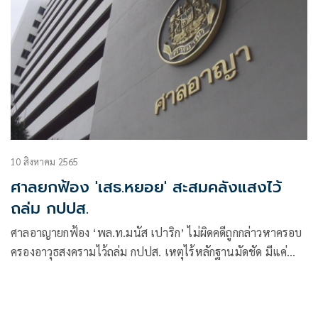
10 สิงหาคม 2565
ศาลยกฟ้อง 'เสธ.หยอย' สะสมคลังแสงไว้
ถล่ม กปปส.
ศาลอาญายกฟ้อง ‘พล.ท.มนัส เปาริก’ ไม่ผิดคดีถูกกล่าวหาครอบ
ครองอาวุธสงครามไว้ถล่ม กปปส. เหตุไร้หลักฐานมัดชัด มีแค่คำ
ซัดทอดของผู้ต้องหาอื่น