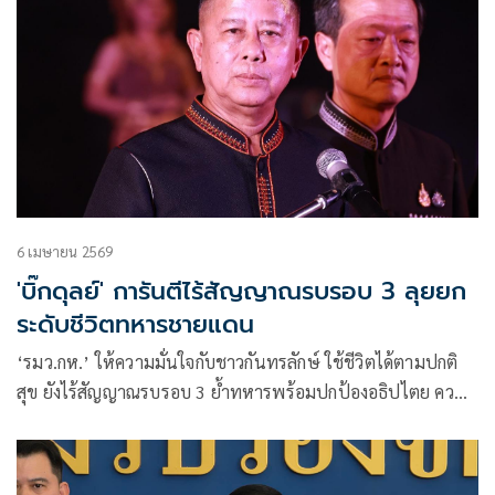
6 เมษายน 2569
'บิ๊กดุลย์' การันตีไร้สัญญาณรบรอบ 3 ลุยยก
ระดับชีวิตทหารชายแดน
‘รมว.กห.’ ให้ความมั่นใจกับชาวกันทรลักษ์ ใช้ชีวิตได้ตามปกติ
สุข ยังไร้สัญญาณรบรอบ 3 ย้ำทหารพร้อมปกป้องอธิปไตย ควบคู่
กระตุ้นท่องเที่ยว ลั่นสานต่อแนวทาง ‘บิ๊กเล็ก’ ยกระดับคุณภาพ
ทหารชายแดน- ชั้นผู้น้อย