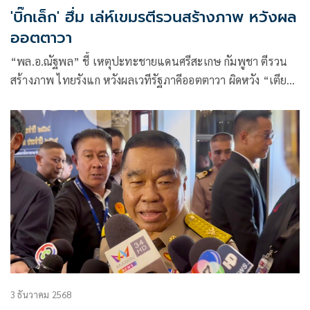
'บิ๊กเล็ก' ฮึ่ม เล่ห์เขมรตีรวนสร้างภาพ หวังผล
ออตตาวา
“พล.อ.ณัฐพล” ชี้ เหตุปะทะชายแดนศรีสะเกษ กัมพูชา ตีรวน
สร้างภาพ ไทยรังแก หวังผลเวทีรัฐภาคีออตตาวา ผิดหวัง “เตีย
เซยฮา” โพสต์เร็ว อ้างไทยยิงก่อน แต่ไม่ตรวจสอบข้อเท็จจริง
3 ธันวาคม 2568