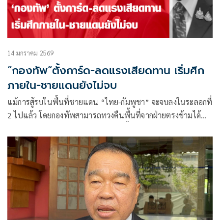
14 มกราคม 2569
“กองทัพ”ตั้งการ์ด-ลดแรงเสียดทาน เริ่มศึก
ภายใน-ชายแดนยังไม่จบ
แม้การสู้รบในพื้นที่ชายแดน “ไทย-กัมพูชา” จะจบลงในระลอกที่
2 ไปแล้ว โดยกองทัพสามารถทวงคืนพื้นที่จากฝ่ายตรงข้ามได้
เกือบร้อยเปอร์เซ็นต์ แต่ “สงคราม” นั้นยังไม่จบ เพราะ “ควัน
หลง” ของเหตุการณ์ยังเป็นเชื้อไฟที่สามารถทำให้เหตุการณ์สู้รบ
ปะทุได้อีกตลอดเวลา จากปัจจัยหลักคือ ยังไม่มีการสำรวจจัดทำ
หลักเขตกันจนเป็นที่ยุติ รวมไปถึงปัจจัยเฉพาะหน้าที่เกิดจาก
การเมืองภายในของ 2 ประเทศ ที่รัฐบาลต่างฝ่ายต่างสร้าง
คะแนนนิยมจากเหตุการณ์ชายแดน