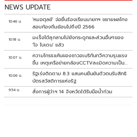
k
k
NEWS UPDATE
'หมอตุลย์' จ่อยื่นร้องเรียนนายกฯ ขยายผลโกง
10:46 น.
สอบท้องถิ่นย้อนไปถึงปี 2566
มะเร็งได้ลุกลามไปยังกระดูกและส่วนอื่นๆของ
10:18 น.
'โจ ไบเดน' แล้ว
ความโกรธแค้นของชาวอเมริกันทวีความรุนแรง
10:07 น.
ขึ้น เหตุเครือข่ายกล้องCCTVละเมิดความเป็น
ส่วนตัว
รัฐเร่งติดตาม 8.3 แสนคนยืนยันตัวตนรับสิทธิ
10:06 น.
บัตรสวัสดิการแห่งรัฐ
9:54 น.
สั่งการผู้ว่าฯ 14 จังหวัดใต้รับมือน้ำท่วม