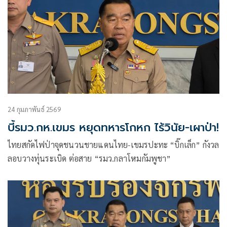
24 กุมภาพันธ์ 2569
บี้รมว.กห.เขมร หยุดทหารโกหก ไร้วินัย-เผาป่า!
ไทยสกัดไฟป่าจุดชนวนชายแดนไทย-เขมรปะทะ “บิ๊กเล็ก” กังวล
ลอบวางทุ่นระเบิด ต่อสาย “รมว.กลาโหมกัมพูชา”