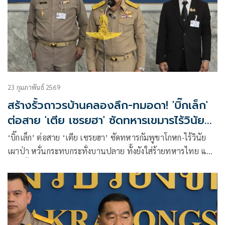
23 กุมภาพันธ์ 2569
สร้างรั้วถาวรบ้านคลองลึก-ทมอดา! 'บิ๊กเล็ก'
ต่อสาย 'เตีย เซรยฮา' ซัดทหารเขมารไร้วินัย
เผาป่า
‘บิ๊กเล็ก’ ต่อสาย ‘เตีย เซรยฮา’ ซัดทหารกัมพูขาโกหก-ไร้วินัย
เผาป่า หวั่นกระทบกระทั่งบานปลาย ทั้งยังใส่ร้ายทหารไทย แนะ
สร้างรั้วถาวรบ้านคลองลึก-ทมอดา