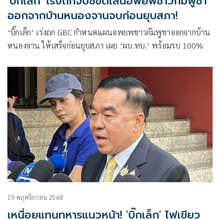
'บิ๊กเล็ก' เร่งถกจีบีซีขีดเส้นอพยพชาวกัมพูชา
ออกจากบ้านหนองจานจบก่อนยุบสภา!
‘บิ๊กเล็ก’ เร่งถก GBC กำหนดแผนอพยพชาวกัมพูชาออกจากบ้าน
หนองจาน ให้เสร็จก่อนยุบสภา เผย ‘ผบ.ทบ.’ พร้อมรบ 100%
19 พฤศจิกายน 2568
เหนื่อยแทนทหารแนวหน้า! 'บิ๊กเล็ก' ไฟเขียว