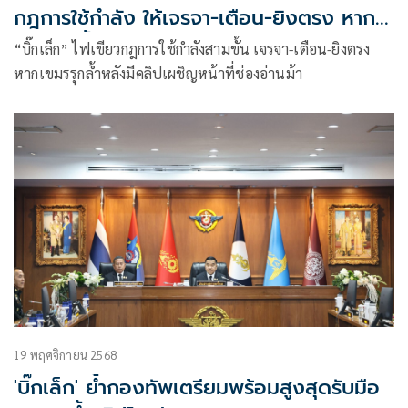
กฎการใช้กำลัง ให้เจรจา-เตือน-ยิงตรง หาก
เขมรรุกล้ำ
“บิ๊กเล็ก” ไฟเขียวกฎการใช้กำลังสามขั้น เจรจา-เตือน-ยิงตรง
หากเขมรรุกล้ำหลังมีคลิปเผชิญหน้าที่ช่องอ่านม้า
19 พฤศจิกายน 2568
'บิ๊กเล็ก' ย้ำกองทัพเตรียมพร้อมสูงสุดรับมือ