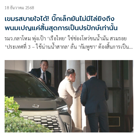
18 ธันวาคม 2568
เขมรสบายใจได้! บิ๊กเล็กยันไม่มีไล่ยิงถึง
พนมเปญแค่สิ้นสุดการเป็นปรปักษ์เท่านั้น
รมว.กลาโหม พุ่งเป้า ‘เรือไทย’ ใช่ช่องโหว่ขนน้ำมัน สวมรอย
‘ประเทศที่ 3 – ใช้น่านน้ำสากล’ ลั่น ‘กัมพูชา’ ต้องสิ้นการเป็น
‘ปฏิปักษ์’ ชัดเจน ยัน ‘ไทย’ ไม่มีไล่ยิงถึงพนมเปญ