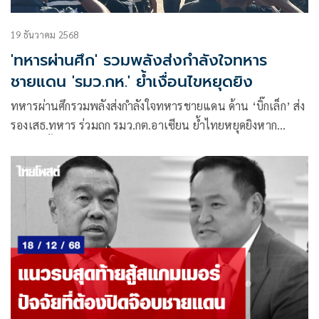
19 ธันวาคม 2568
'ทหารผ่านศึก' รวมพลังส่งกำลังใจทหาร
ชายแดน 'รมว.กห.' ย้ำเงื่อนไขหยุดยิง
ทหารผ่านศึกรวมพลังส่งกำลังใจทหารชายแดน ด้าน ‘บิ๊กเล็ก’ ส่ง
รองเสธ.ทหาร ร่วมถก รมว.กต.อาเซียน ย้ำไทยหยุดยิงหาก
กัมพูชาสิ้นปฏิปักษ์ชัดเจนเปิดเผยต่อเนื่อง เคืองนานาชาติไม่
ประณามปมวางทุ่นระเบิด