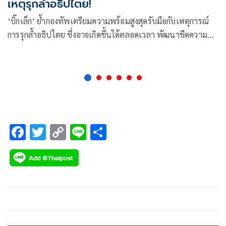
เหตุรุกล้ำอธิปไตย!
‘บิ๊กเล็ก’ ย้ำกองทัพเตรียมความพร้อมสูงสุดรับมือกับเหตุการณ์
การรุกล้ำอธิปไตย ซึ่งอาจเกิดขึ้นได้ตลอดเวลา พัฒนาขีดความ
สามารถต่อต้านโดรน
F
T
C
Li
S
ac
wi
o
n
h
e
tt
p
e
ar
b
er
y
e
o
Li
o
n