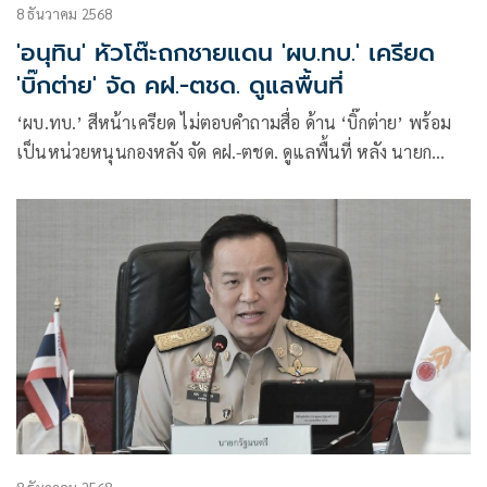
8 ธันวาคม 2568
'อนุทิน' หัวโต๊ะถกชายแดน 'ผบ.ทบ.' เครียด
'บิ๊กต่าย' จัด คฝ.-ตชด. ดูแลพื้นที่
‘ผบ.ทบ.’ สีหน้าเครียด ไม่ตอบคำถามสื่อ ด้าน ‘บิ๊กต่าย’ พร้อม
เป็นหน่วยหนุนกองหลัง จัด คฝ.-ตชด. ดูแลพื้นที่ หลัง นายก
รัฐมนตรีเรียกเข้าตึกไทยคู่ฟ้า ถกสถานการณ์ชายแดนไทย-
กัมพูชา