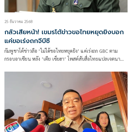
25 ธันวาคม 2568
กลัวเสียหน้า! เขมรโต้ข่าวขอไทยหยุดยิงบอก
แค่ขอเร่งถกจีบีซี
กัมพูชาโต้ข่าวลือ ‘ไม่ได้ขอไทยหยุดยิง’ แค่เร่งถก GBC ตาม
กรอบอาเซียน หลัง ‘เตีย เซ็ยฮา’ โพสต์สับสื่อไทยแปลเจตนา
พลาด