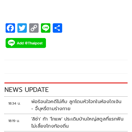
ก้าวไกล มีผู้สมัครมาเพียงหนึ่งคน
F
T
C
Li
S
ac
wi
o
n
h
e
tt
p
e
ar
b
er
y
e
o
Li
o
n
k
k
NEWS UPDATE
พ่อร้อนใจคดีไม่คืบ ลูกโดนหัวโจกในห้องไถเงิน
18:34 น.
- จี้บุหรี่ตามร่างกาย
'ลิซ่า' ท้า 'โกแพ' ประเดิมบ้านใหญ่สตูลที่แรกฟัน
18:19 น.
ไม่เลี้ยงโกงท้องถิ่น