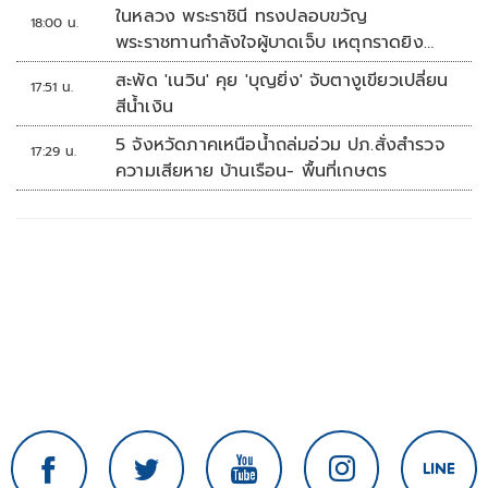
ในหลวง พระราชินี ทรงปลอบขวัญ
18:00 น.
พระราชทานกำลังใจผู้บาดเจ็บ เหตุกราดยิง
รร.เทพศิรินทร์นนทบุรี
สะพัด 'เนวิน' คุย 'บุญยิ่ง' จับตางูเขียวเปลี่ยน
17:51 น.
สีน้ำเงิน
5 จังหวัดภาคเหนือน้ำถล่มอ่วม ปภ.สั่งสำรวจ
17:29 น.
ความเสียหาย บ้านเรือน- พื้นที่เกษตร