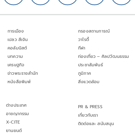
การเมือง
กรองสถานการณ์
เปลว สีเงิน
วาไรตี้
คอลัมนิสต์
กีฬา
บทความ
ท่องเที่ยว – ศิลปวัฒนธรรม
เศรษฐกิจ
ประชาสัมพันธ์
ข่าวพระราชสำนัก
ภูมิภาค
หนังสือพิมพ์
สิ่งแวดล้อม
ต่างประเทศ
PR & PRESS
อาชญากรรม
เกี่ยวกับเรา
X-CITE
ติดต่อและ สนับสนุน
ยานยนต์