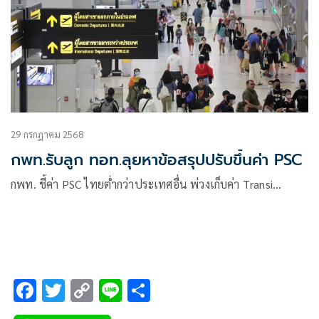
29 กรกฎาคม 2568
กพท.รับลูก ทอท.ลุยหาข้อสรุปปรับขึ้นค่า PSC
กพท. ชี้ค่า PSC ไทยต่ำกว่าประเทศอื่น พ่วงเก็บค่า Transi…
F
T
C
Li
S
ac
wi
o
n
h