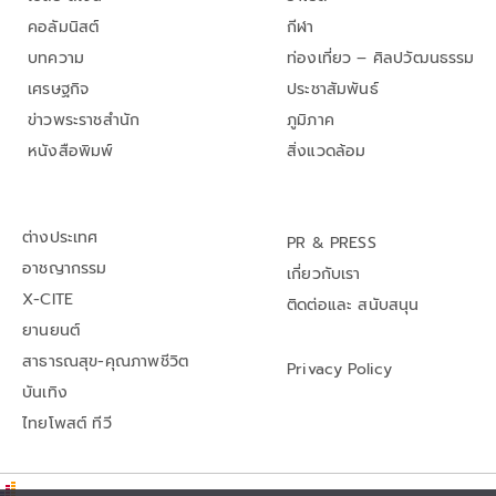
คอลัมนิสต์
กีฬา
บทความ
ท่องเที่ยว – ศิลปวัฒนธรรม
เศรษฐกิจ
ประชาสัมพันธ์
ข่าวพระราชสำนัก
ภูมิภาค
หนังสือพิมพ์
สิ่งแวดล้อม
ต่างประเทศ
PR & PRESS
อาชญากรรม
เกี่ยวกับเรา
X-CITE
ติดต่อและ สนับสนุน
ยานยนต์
สาธารณสุข-คุณภาพชีวิต
Privacy Policy
บันเทิง
ไทยโพสต์ ทีวี