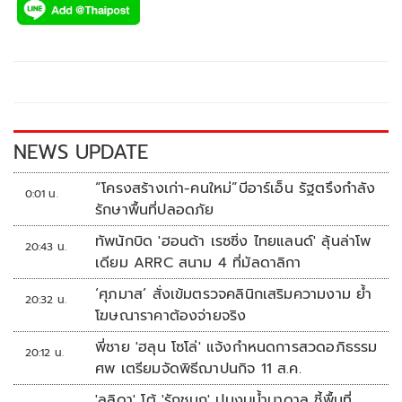
e
tt
p
e
ar
b
er
y
e
o
Li
o
n
k
k
NEWS UPDATE
“โครงสร้างเก่า-คนใหม่”บีอาร์เอ็น รัฐตรึงกำลัง
0:01 น.
รักษาพื้นที่ปลอดภัย
ทัพนักบิด 'ฮอนด้า เรซซิ่ง ไทยแลนด์' ลุ้นล่าโพ
20:43 น.
เดียม ARRC สนาม 4 ที่มัลดาลิกา
‘ศุภมาส’ สั่งเข้มตรวจคลินิกเสริมความงาม ย้ำ
20:32 น.
โฆษณาราคาต้องจ่ายจริง
พี่ชาย 'ฮลุน โซโล่' แจ้งกำหนดการสวดอภิธรรม
20:12 น.
ศพ เตรียมจัดพิธีฌาปนกิจ 11 ส.ค.
'ลลิดา' โต้ 'รักชนก' ปมงบน้ำบาดาล ชี้พื้นที่