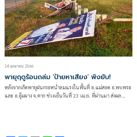
24 เมษายน 2566
พายุฤดูร้อนถล่ม 'ป้ายหาเสียง' พังยับ!
หลังจากเกิดพายุฝนกระหน่ำลมแรงในพื้นที่ อ.แม่สอด อ.พบพระ
และ อ.อุ้มผาง จ.ตาก ช่วงเย็นวันที่ 23 เม.ย. ที่ผ่านมา ส่งผล
ทำให้ป้ายหาเสียงของผู้สมัคร ส.ส.