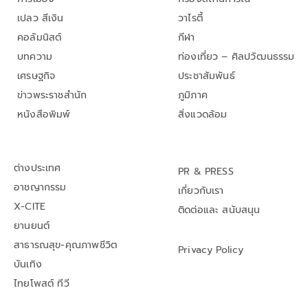
เปลว สีเงิน
วาไรตี้
คอลัมนิสต์
กีฬา
บทความ
ท่องเที่ยว – ศิลปวัฒนธรรม
เศรษฐกิจ
ประชาสัมพันธ์
ข่าวพระราชสำนัก
ภูมิภาค
หนังสือพิมพ์
สิ่งแวดล้อม
ต่างประเทศ
PR & PRESS
อาชญากรรม
เกี่ยวกับเรา
X-CITE
ติดต่อและ สนับสนุน
ยานยนต์
สาธารณสุข-คุณภาพชีวิต
Privacy Policy
บันเทิง
ไทยโพสต์ ทีวี