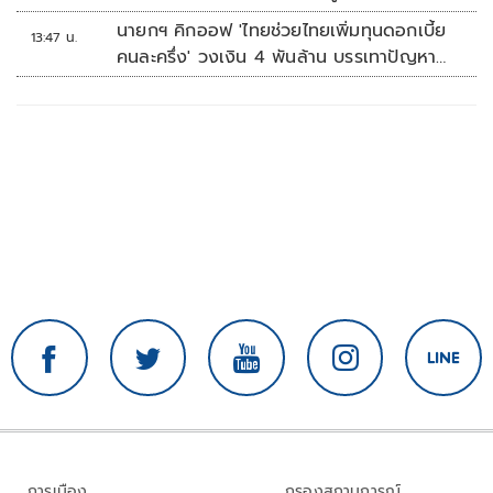
หัวหิน
นายกฯ คิกออฟ 'ไทยช่วยไทยเพิ่มทุนดอกเบี้ย
13:47 น.
คนละครึ่ง' วงเงิน 4 พันล้าน บรรเทาปัญหา
ปากท้อง
การเมือง
กรองสถานการณ์