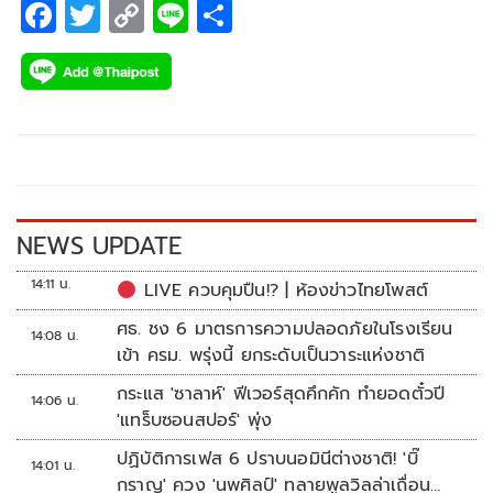
F
T
C
Li
S
ac
wi
o
n
h
e
tt
p
e
ar
b
er
y
e
o
Li
o
n
k
k
NEWS UPDATE
14:11 น.
LIVE ควบคุมปืน!? | ห้องข่าวไทยโพสต์
ศธ. ชง 6 มาตรการความปลอดภัยในโรงเรียน
14:08 น.
เข้า ครม. พรุ่งนี้ ยกระดับเป็นวาระแห่งชาติ
กระแส 'ซาลาห์' ฟีเวอร์สุดคึกคัก ทำยอดตั๋วปี
14:06 น.
'แทร็บซอนสปอร์' พุ่ง
ปฏิบัติการเฟส 6 ปราบนอมินีต่างชาติ! 'บิ๊
14:01 น.
กราญ' ควง 'นพศิลป์' ทลายพูลวิลล่าเถื่อน