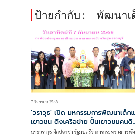
ป้ายกำกับ :
พัฒนาเ
7 กันยายน 2568
‘วราวุธ’ เปิด มหกรรมการพัฒนาเด็ก
เยาวชน ดึงเครือข่าย ปั้นเยาวชนคนดี
ศรีสุพรรณ
นายวราวุธ ศิลปอาชา รัฐมนตรีว่าการกระทรวงการพ