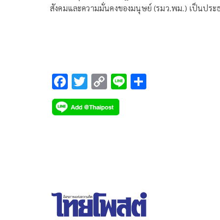
สังคมและความมั่นคงของมนุษย์ (รมว.พม.) เป็นประ
ในพิธีเปิดมหกรรมการพัฒนาเด็กและเยาวชนจังหวัด
สุพรรณบุรี เนื่องในวันเยาวชนแห่งชาติ ประจำปี 25
“4 ทศวรรษ ร่วมแรงแข็งขัน ช่วยกันพัฒนา ใฝ่หาสัน
F
T
C
Li
S
ac
wi
o
n
h
e
tt
p
e
ar
b
er
y
e
o
Li
o
n
k
k