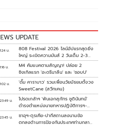
EWS UPDATE
808 Festival 2026 ไลน์อัปแรกสุดยิ่ง
1:24 น.
ใหญ่ ระเบิดความมันส์ 2 วันเต็ม 2-3
ต.ค.นี้
M4 คัมแบคตามสัญญา! ปล่อย 2
1:16 น.
ซิงเกิลแรก 'อะดรีนาลีน' และ 'ชอบU'
'ดั๊ม คาราบาว' รวมเพื่อนวัยมัธยมตั้งวง
1:02 น.
SweetCane (สวีทเคน)
โปรดเกล้าฯ 'พันเอกสุภัทร ชูตินันทน์'
23:49 น.
ดำรงตำแหน่งนายทหารปฏิบัติการฯ-
พระราชทานยศ 'พลตรี'
ซาอุฯ-ตุรเคีย-ปากีสถานลงนามข้อ
23:45 น.
ตกลงด้านการป้องกันประเทศท่ามกลาง