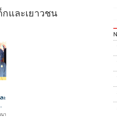
ด็กและเยาวชน
N
และ
ัฒนา