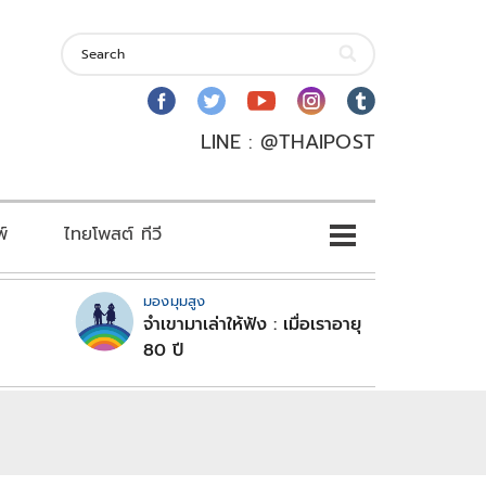
LINE : @THAIPOST
พ์
ไทยโพสต์ ทีวี
มองมุมสูง
จำเขามาเล่าให้ฟัง : เมื่อเราอายุ
80 ปี