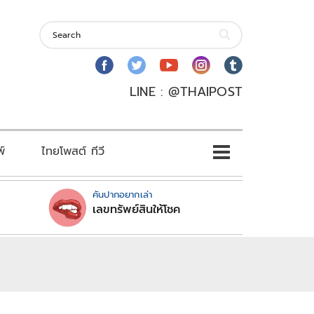
LINE : @THAIPOST
พ์
ไทยโพสต์ ทีวี
คันปากอยากเล่า
เลขทรัพย์สินให้โชค