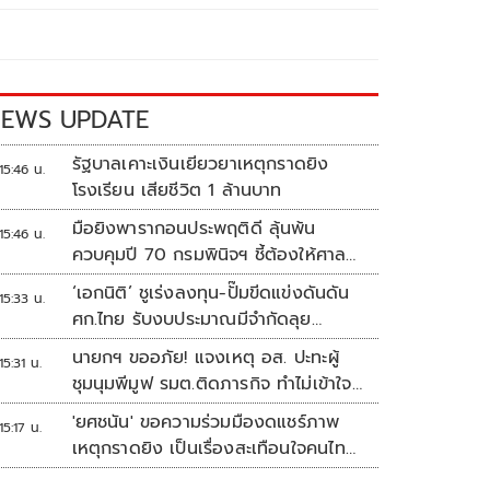
EWS UPDATE
รัฐบาลเคาะเงินเยียวยาเหตุกราดยิง
15:46 น.
โรงเรียน เสียชีวิต 1 ล้านบาท
มือยิงพารากอนประพฤติดี ลุ้นพ้น
15:46 น.
ควบคุมปี 70 กรมพินิจฯ ชี้ต้องให้ศาล
ตัดสิน
‘เอกนิติ’ ชูเร่งลงทุน-ปั๊มขีดแข่งดันดัน
15:33 น.
ศก.ไทย รับงบประมาณมีจำกัดลุย
งัด5Tปูพรมโตยาว
นายกฯ ขออภัย! แจงเหตุ อส. ปะทะผู้
15:31 น.
ชุมนุมพีมูฟ รมต.ติดภารกิจ ทำไม่เข้าใจ
กัน ยันพร้อมคุยหาทางออก
'ยศชนัน' ขอความร่วมมืองดแชร์ภาพ
15:17 น.
เหตุกราดยิง เป็นเรื่องสะเทือนใจคนไทย
ทั้งประเทศ