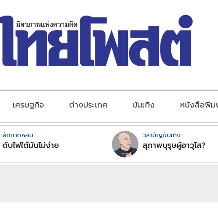
เศรษฐกิจ
ต่างประเทศ
บันเทิง
หนังสือพิม
ผักกาดหอม
วิสามัญบันเทิง
ดับไฟใต้มันไม่ง่าย
สุภาพบุรุษผู้อาวุโส?