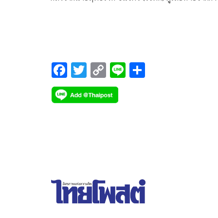
เจ้าหน้าที่ตำรวจซ้อมทรมานให้รับสารภาพเมื่อปี 25
F
T
C
Li
S
ac
wi
o
n
h
e
tt
p
e
ar
b
er
y
e
o
Li
o
n
k
k