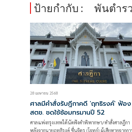
ป้ายกำกับ :
พันตำรว
28 เมษายน 2568
ศาลมีคำสั่งรับฎีกาคดี 'ฤทธิรงค์' ฟ้อง
สตช. ชดใช้ซ้อมทรมานปี 52
ศาลแพ่งกรุงเทพใต้นัดฟังคำพิพากษา/คำสั่งศาลฎีกา
หลังจากนายฤทธิรงค์ ชื่นจิตร (โจทก์) ผู้เสียหายจากกา