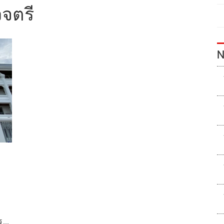
จตรี
N
รถูก