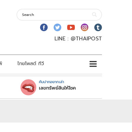
LINE : @THAIPOST
พ์
ไทยโพสต์ ทีวี
คันปากอยากเล่า
เลขทรัพย์สินให้โชค