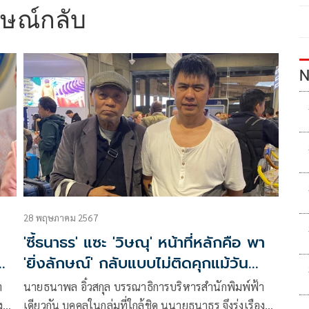
กษณ์กลับ
N
28 พฤษภาคม 2567
'ซี้ธนาธร' แซะ 'วิษณุ' หน้าที่หลักคือ พา
ื่อ
'ยิ่งลักษณ์' กลับแบบไม่ติดคุกแม้วัน
เดียว
า
นายธนาพล อิ๋วสกุล บรรณาธิการบริหารสำนักพิมพ์ฟ้า
งกิจ
เดียวกัน บุคคลในกลุ่มที่ใกล้ชิด นนายธนาธร จึงรุ่งเรืองกิจ