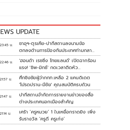
EWS UPDATE
ซาอุฯ-ตุรเคีย-ปากีสถานลงนามข้อ
23:45 น.
ตกลงด้านการป้องกันประเทศท่ามกลาง
สงครามในภูมิภาค
'ฮอนด้า เรซซิ่ง ไทยแลนด์' เปิดฉากร้อน
22:46 น.
แรง! 'ชิพ-มิกซ์' กดเวลาติดหัว
แถว ARRC สนาม 4 ที่มัลดาลิกา
ศึกชิงชัยผู้ว่ากกท.เหลือ 2 แคนดิเดต
21:57 น.
'โปรดปราน-มีชัย' คุณสมบัติครบถ้วน
ปากีสถานจำกัดการรายงานข่าวของสื่อ
21:47 น.
ต่างประเทศนอกเมืองสำคัญ
เศร้า ‘ครูหมวย’ 1 ในเหยื่อกราดยิง เพิ่ง
21:14 น.
รับรางวัล ‘ครูดี ครูเก่ง’