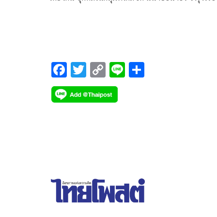
ประธานคณะก้าวหน้า โพสต์ข้อความผ่านเฟซบุ๊ก ว่า
F
T
C
Li
S
ac
wi
o
n
h
e
tt
p
e
ar
b
er
y
e
o
Li
o
n
k
k