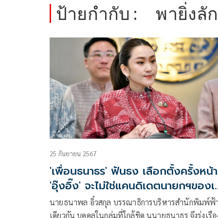
ป้ายกำกับ :
พายิ่งลั
25 กันยายน 2567
'เพื่อนธนาธร' ฟันธง เลือกตั้งครั้งหน้า
'อุ๊งอิ๊ง' จะไม่ใช่แคนดิเดตนายกฯของเพ
ไทย
นายธนาพล อิ๋วสกุล บรรณาธิการบริหารสำนักพิมพ์ฟ้
เดียวกัน บุคคลในกลุ่มที่ใกล้ชิด นนายธนาธร จึงรุ่งเรือ