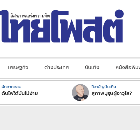
เศรษฐกิจ
ต่างประเทศ
บันเทิง
หนังสือพิม
ผักกาดหอม
วิสามัญบันเทิง
ดับไฟใต้มันไม่ง่าย
สุภาพบุรุษผู้อาวุโส?