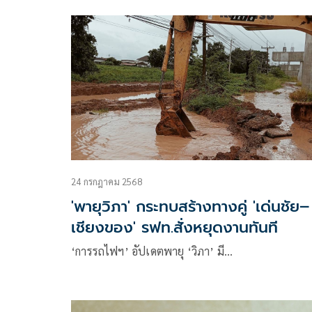
กระทรวงพาณิชย์ได้สั่งการให้สำนักงานพาณิชย์จังหวั
พื้นที่ภาคเหนือเร่งติดตามสถานการณ์อุทกภัยจากพาย
โซนร้อน “วิภา”
24 กรกฎาคม 2568
'พายุวิภา' กระทบสร้างทางคู่ 'เด่นชัย–
เชียงของ' รฟท.สั่งหยุดงานทันที
‘การรถไฟฯ’ อัปเดตพายุ ‘วิภา’ มี…