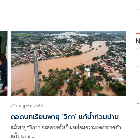
า
N
27 กรกฎาคม 2568
ถอดบทเรียนพายุ 'วิภา' แก้น้ำท่วมน่าน
แม้พายุ”วิภา” จะสลายตัวเป็นหย่อมความกดอากาศต่ำ
แล้ว แต่อ…
ร