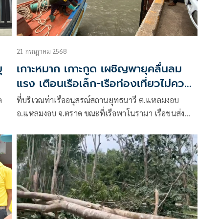
21 กรกฎาคม 2568
ุ
เกาะหมาก เกาะกูด เผชิญพายุคลื่นลม
แรง เตือนเรือเล็ก-เรือท่องเที่ยวไม่ควร
ออกจากฝั่ง
ด
ที่บริเวณท่าเรืออนุสรณ์สถานยุทธนาวี ต.แหลมงอบ
อ.แหลมงอบ จ.ตราด ขณะที่เรือพาโนรามา เรือขนส่ง
สินค้าจาก ต.เกาะหมาก อ.เกาะกูด จ.ตราด มาเทียบท่า
เพื่อนำขี้ยางพาราจำนวนกว่า 10 ตัว