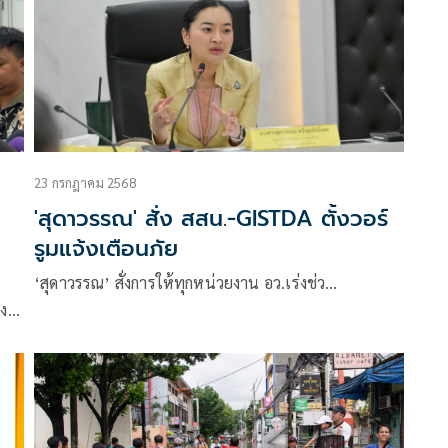
23 กรกฎาคม 2568
'สุดาวรรณ' สั่ง สสน.-GISTDA ตั้งวอร์
รูมแจ้งเตือนภัย
‘สุดาวรรณ’ สั่งการให้ทุกหน่วยงาน อว.เร่งช่ว…
งดี
ม