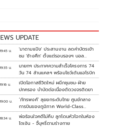
EWS UPDATE
'มาดามแป้ง' ประสานงาน ลดค่าบัตรเข้า
19:45 น.
ชม 'ช้างศึก' ตั้งแต่รอบรองฯ บอล
อาเซียน
นายกฯ ประกาศความสำเร็จโครงการ 74
19:35 น.
วัน 74 ล้านแคลฯ พร้อมโชว์เต้นแอโรบิก
เปิดโอกาสชีวิตใหม่ ผนึกชุมชน-ฝ่าย
19:16 น.
ปกครอง บำบัดต่อเนื่องตัดวงจรติดยา
‘ภัทรพงศ์’ ลุยยกระดับไทย ศูนย์กลาง
19:00 น.
การบินของภูมิภาค World-Class
Aviation Hub | ห้องข่าวไทยโพสต์สุด
พ่อร้อนใจคดีไม่คืบ ลูกโดนหัวโจกในห้อง
18:34 น.
สัปดาห์
ไถเงิน - จี้บุหรี่ตามร่างกาย