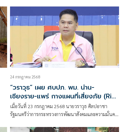
ดใน
ุ
24 กรกฎาคม 2568
“วราวุธ” เผย ศบปภ. พม. น่าน-
เชียงราย-แพร่ กางแผนที่เสี่ยงภัย (Risk
Map) เข้าช่วยกลุ่มเปราะบาง ที่รับผลกระ
เมื่อวันที่ 23 กรกฎาคม 2568 นายวราวุธ ศิลปอาชา
ทบจาก พายุ“วิภา” เข้าศูนย์พักพิง
รัฐมนตรีว่าการกระทรวงการพัฒนาสังคมและความมั่นคง
ของมนุษย์ (รมว.พม.) เปิดเผยว่า ได้รับรายงานจากศูนย์
บริหารการดูแลกลุ่มเปราะบางจากภัยพิบัติ (ศบปภ.)