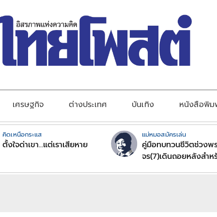
เศรษฐกิจ
ต่างประเทศ
บันเทิง
หนังสือพิม
คิดเหนือกระแส
แม่หมอสมัครเล่น
ตั้งใจด่าเขา...แต่เราเสียหาย
คู่มือทบทวนชีวิตช่วงพร
จร(7)เดินถอยหลังสำหร
ลัคนาราศีตอนที่2