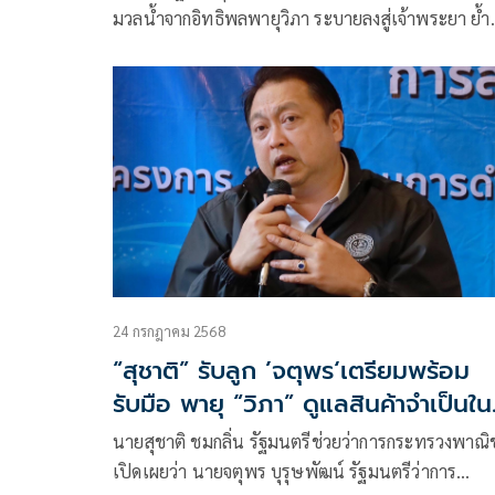
มวลน้ำจากอิทธิพลพายุวิภา ระบายลงสู่เจ้าพระยา ย้ำ
ต้องให้การเยียวยาผู้ได้รับผลกระทบอย่างทั่วถึง
24 กรกฎาคม 2568
“สุชาติ” รับลูก ’จตุพร‘เตรียมพร้อม
รับมือ พายุ “วิภา” ดูแลสินค้าจำเป็นใน
ภาวะวิกฤต
นายสุชาติ ชมกลิ่น รัฐมนตรีช่วยว่าการกระทรวงพาณิช
เปิดเผยว่า นายจตุพร บุรุษพัฒน์ รัฐมนตรีว่าการ