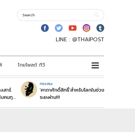
LINE : @THAIPOST
พ์
ไทยโพสต์ ทีวี
ทรรศนะ
ะเสาร์
'คาถาศักดิ์สิทธิ์'สำหรับโลกในช่วง
ับคนทุก
ระยะผ่าน!!!