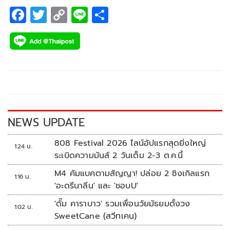
F
T
C
Li
S
ac
wi
o
n
h
e
tt
p
e
ar
b
er
y
e
o
Li
o
n
k
k
NEWS UPDATE
808 Festival 2026 ไลน์อัปแรกสุดยิ่งใหญ่
1:24 น.
ระเบิดความมันส์ 2 วันเต็ม 2-3 ต.ค.นี้
M4 คัมแบคตามสัญญา! ปล่อย 2 ซิงเกิลแรก
1:16 น.
'อะดรีนาลีน' และ 'ชอบU'
'ดั๊ม คาราบาว' รวมเพื่อนวัยมัธยมตั้งวง
1:02 น.
SweetCane (สวีทเคน)