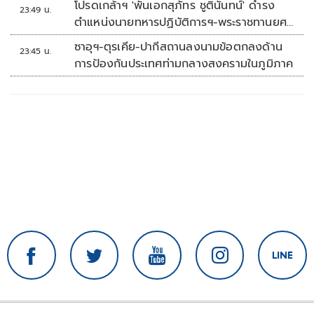
โปรดเกล้าฯ 'พันเอกสุภัทร ชูตินันทน์' ดำรง
23:49 น.
ตำแหน่งนายทหารปฏิบัติการฯ-พระราชทานยศ
'พลตรี'
ซาอุฯ-ตุรเคีย-ปากีสถานลงนามข้อตกลงด้าน
23:45 น.
การป้องกันประเทศท่ามกลางสงครามในภูมิภาค