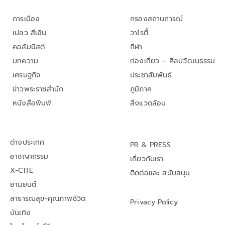
การเมือง
กรองสถานการณ์
เปลว สีเงิน
วาไรตี้
คอลัมนิสต์
กีฬา
บทความ
ท่องเที่ยว – ศิลปวัฒนธรรม
เศรษฐกิจ
ประชาสัมพันธ์
ข่าวพระราชสำนัก
ภูมิภาค
หนังสือพิมพ์
สิ่งแวดล้อม
ต่างประเทศ
PR & PRESS
อาชญากรรม
เกี่ยวกับเรา
X-CITE
ติดต่อและ สนับสนุน
ยานยนต์
สาธารณสุข-คุณภาพชีวิต
Privacy Policy
บันเทิง