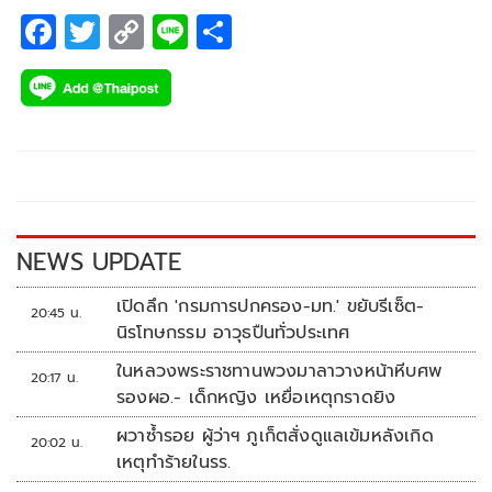
F
T
C
Li
S
ac
wi
o
n
h
e
tt
p
e
ar
b
er
y
e
o
Li
o
n
k
k
NEWS UPDATE
เปิดลึก 'กรมการปกครอง-มท.' ขยับรีเซ็ต-
20:45 น.
นิรโทษกรรม อาวุธปืนทั่วประเทศ
ในหลวงพระราชทานพวงมาลาวางหน้าหีบศพ
20:17 น.
รองผอ.- เด็กหญิง เหยื่อเหตุกราดยิง
ผวาซ้ำรอย ผู้ว่าฯ ภูเก็ตสั่งดูแลเข้มหลังเกิด
20:02 น.
เหตุทำร้ายในรร.