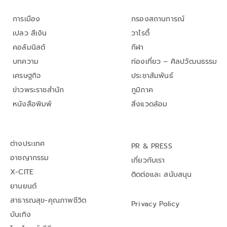
การเมือง
กรองสถานการณ์
เปลว สีเงิน
วาไรตี้
คอลัมนิสต์
กีฬา
บทความ
ท่องเที่ยว – ศิลปวัฒนธรรม
เศรษฐกิจ
ประชาสัมพันธ์
ข่าวพระราชสำนัก
ภูมิภาค
หนังสือพิมพ์
สิ่งแวดล้อม
ต่างประเทศ
PR & PRESS
อาชญากรรม
เกี่ยวกับเรา
X-CITE
ติดต่อและ สนับสนุน
ยานยนต์
สาธารณสุข-คุณภาพชีวิต
Privacy Policy
บันเทิง