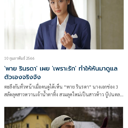
หริ่ง จนทำให้คนดูเกลียดตัวร้ายคนนี้ไม่ลงจริง ๆ
10 กุมภาพันธ์ 2566
'พาย รินรดา' เผย 'เพราะรัก' ทำให้หันมาดูแล
ตัวเองจริงจัง
ตะลึงกันทั่วหน้าเมื่อคนดูได้เห็น “พาย รินรดา” นางเอกช่อง 3
สลัดลุคสาวหวานเจ้าน้ำตาทิ้ง สวมลุคใหม่เป็นสาวห้าว บู๊ปนตลก
จากบทบาท “หนูหริ่ง” หรือ “มุสิกา” หญิงผู้ที่สวรรค์ประทาน
พลังพิเศษในการเห็นอันตรายของผู้ที่อยู่ในระยะใกล้ตัวเองได้
เธอได้แต่งงานกับ สิงห์บดินทร์ (เจมส์ มาร์) เพื่อเป็นเครื่องรางคุ้ม
ภัยให้เขา ในละคร “เพราะรัก Because of Love”