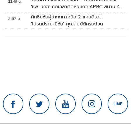
22:46 น.
'ชิพ-มิกซ์' กดเวลาติดหัวแถว ARRC สนาม 4
ที่มัลดาลิกา
ศึกชิงชัยผู้ว่ากกท.เหลือ 2 แคนดิเดต
21:57 น.
'โปรดปราน-มีชัย' คุณสมบัติครบถ้วน