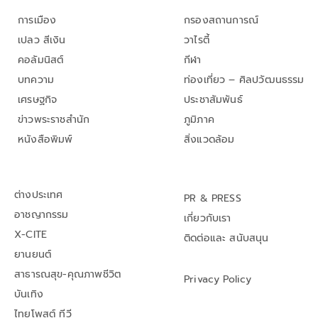
การเมือง
กรองสถานการณ์
เปลว สีเงิน
วาไรตี้
คอลัมนิสต์
กีฬา
บทความ
ท่องเที่ยว – ศิลปวัฒนธรรม
เศรษฐกิจ
ประชาสัมพันธ์
ข่าวพระราชสำนัก
ภูมิภาค
หนังสือพิมพ์
สิ่งแวดล้อม
ต่างประเทศ
PR & PRESS
อาชญากรรม
เกี่ยวกับเรา
X-CITE
ติดต่อและ สนับสนุน
ยานยนต์
สาธารณสุข-คุณภาพชีวิต
Privacy Policy
บันเทิง
ไทยโพสต์ ทีวี