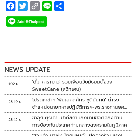
F
T
C
Li
S
ac
wi
o
n
h
e
tt
p
e
ar
b
er
y
e
o
Li
o
n
k
k
NEWS UPDATE
'ดั๊ม คาราบาว' รวมเพื่อนวัยมัธยมตั้งวง
1:02 น.
SweetCane (สวีทเคน)
โปรดเกล้าฯ 'พันเอกสุภัทร ชูตินันทน์' ดำรง
23:49 น.
ตำแหน่งนายทหารปฏิบัติการฯ-พระราชทานยศ
'พลตรี'
ซาอุฯ-ตุรเคีย-ปากีสถานลงนามข้อตกลงด้าน
23:45 น.
การป้องกันประเทศท่ามกลางสงครามในภูมิภาค
'ฮอนด้า เรซซิ่ง ไทยแลนด์' เปิดฉากร้อนแรง!