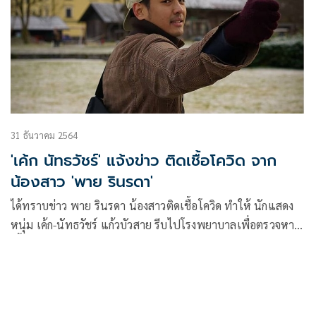
31 ธันวาคม 2564
'เค้ก นัทธวัชร์' แจ้งข่าว ติดเชื้อโควิด จาก
น้องสาว 'พาย รินรดา'
ได้ทราบข่าว พาย รินรดา น้องสาวติดเชื้อโควิด ทำให้ นักแสดง
หนุ่ม เค้ก-นัทธวัชร์ แก้วบัวสาย รีบไปโรงพยาบาลเพื่อตรวจหา
เชื้อทันที และผลออกมาเป็นบวก เลยรีบออกมาแจ้งต่อทุกคนว่า
ได้ติดเชื้อโควิด-19 พร้อมเผยไทม์ไลน์ละเอียด