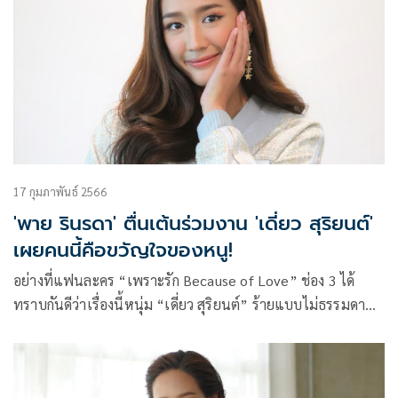
โดย เจมส์ มาร์ ร้องเพลงให้ความสุขกับแฟนๆ ที่มาร่วมงานเปิด
ตลาด
17 กุมภาพันธ์ 2566
'พาย รินรดา' ตื่นเต้นร่วมงาน 'เดี่ยว สุริยนต์'
เผยคนนี้คือขวัญใจของหนู!
อย่างที่แฟนละคร “เพราะรัก Because of Love” ช่อง 3 ได้
ทราบกันดีว่าเรื่องนี้หนุ่ม “เดี่ยว สุริยนต์” ร้ายแบบไม่ธรรมดา
เศร้า โหด ดุดันไม่เกรงใจใคร สะกดคนดูได้ทุกอารมณ์ และอีพี
ล่าสุดตอนอยู่กับ หริ่ง (พาย รินรดา) หนุ่ม “เดี่ยว สุริยนต์” ก็ได้
ปล่อยความเท่ผสมความอบอุ่นพร้อมสายตาอินเลิฟที่ตกหลุมรัก