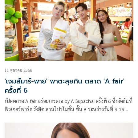
11 ตุลาคม 2568
'เจมส์มาร์-พาย' พาตะลุยกิน ตลาด 'A fair'
ครั้งที่ 6
เปิดตลาด A fair อร่อยเกรดเอ by A Supachai ครั้งที่ 6 ซึ่งจัดกันที่
ฟิวเจอร์พาร์ค รังสิต ลานโปรโมชั่น ชั้น B ระหว่างวันที่ 9-19
ตุลาคมนี้ ไปเรียบร้อยแล้วอย่างอลังการ โดยงานนี้เจ้าของงาน
อย่าง เอ-ศุภชัย ศรีวิจิตร ชวนคู่หวานคู่รักอย่าง เจมส์ มาร์ และ
พาย-รินรดา แก้วบัวสาย มาร่วมเปิดตลาดด้วยกัน อย่างมีความสุข