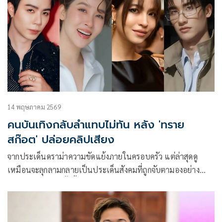
14 พฤษภาคม 2569
คนบันเทิงกลับลำแทบไม่ทัน หลัง 'ทราย
สก๊อต' ปล่อยคลิปเสียง
จากประเด็นดราม่าความขัดแย้งภายในครอบครัว แต่ล่าสุดดู
เหมือนจะลุกลามกลายเป็นประเด็นสังคมที่ถูกจับตามองอย่าง
หนัก โดยดราม่าครั้งนี้เริ่มจากที่ ทราย-สิรณัฐ สก๊อต ได้ออกมาอัด
คลิปเปิดใจว่าถูกพี่ชายแท้ๆ ล่วงละเมิดทางเพศตั้งแต่เด็ก แถม
ตอนนี้ยังถูกคุณแม่แท้ๆ ฟ้องร้องเพื่อเอาทรัพย์สินคืน ต่อมา