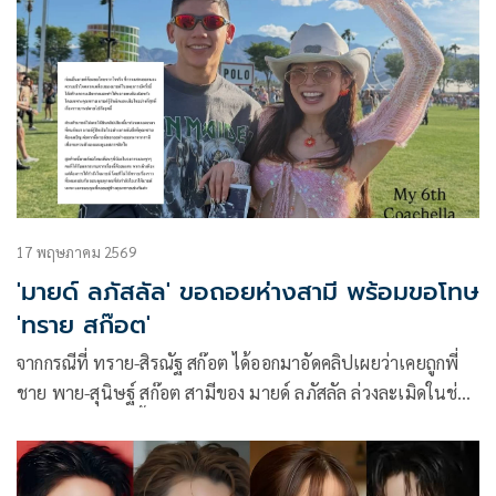
17 พฤษภาคม 2569
'มายด์ ลภัสลัล' ขอถอยห่างสามี พร้อมขอโทษ
'ทราย สก๊อต'
จากกรณีที่ ทราย-สิรณัฐ สก๊อต ได้ออกมาอัดคลิปเผยว่าเคยถูกพี่
ชาย พาย-สุนิษฐ์ สก๊อต สามีของ มายด์ ลภัสลัล ล่วงละเมิดในช่วง
วัยเด็ก แถมตอนนี้ยังถูกแม่แท้ๆ ฟ้องร้องเพื่อเอาทรัพย์สินที่คุณ
ตายกให้คืน