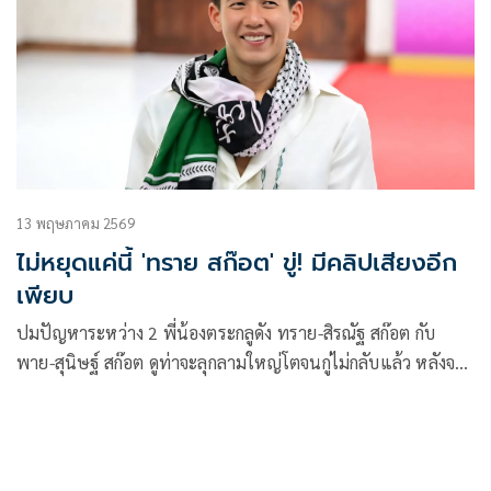
พาย-สุนิษฐ์ สก๊อต พี่ชาย ก็ได้อกมาปฏิเสธในสิ่งที่ถูกกล่าวหา
ส่วนทางภรรยา มายด์-ลภัสลัล จิรเวชสุนทรกุล ก็ได้ออกมา
เคลื่อนไหวผ่านอินสตาแกรมเพื่อซัพพอร์ตสามี
13 พฤษภาคม 2569
ไม่หยุดแค่นี้ 'ทราย สก๊อต' ขู่! มีคลิปเสียงอีก
เพียบ
ปมปัญหาระหว่าง 2 พี่น้องตระกลูดัง ทราย-สิรณัฐ สก๊อต กับ
พาย-สุนิษฐ์ สก๊อต ดูท่าจะลุกลามใหญ่โตจนกู่ไม่กลับแล้ว หลังจาก
มีประเด็นช็อกสังคมว่า ทราย สิรณัฐ โดนพี่ชายแท้ๆ อย่าง พาย สุ
นิษฐ์ ล่วงละเมิดทางเพศ ไม่นานพี่ชายก็ได้ออกมาแก้ต่างว่าไม่
เป็นความจริง แต่ยอมรับว่าในวัยเด็กมีการทะเลาะและกลั่นแกล้ง
กัน และมีการขอโทษกันไปแล้ว