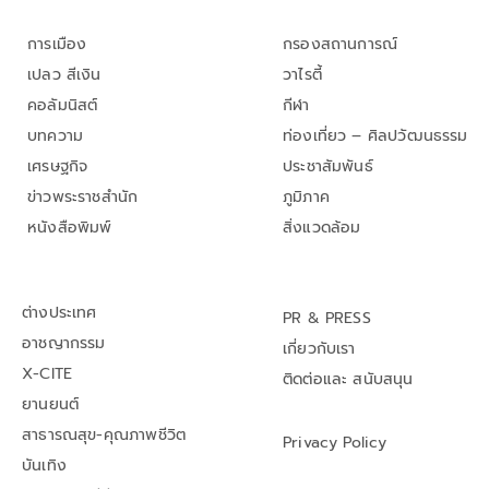
การเมือง
กรองสถานการณ์
เปลว สีเงิน
วาไรตี้
คอลัมนิสต์
กีฬา
บทความ
ท่องเที่ยว – ศิลปวัฒนธรรม
เศรษฐกิจ
ประชาสัมพันธ์
ข่าวพระราชสำนัก
ภูมิภาค
หนังสือพิมพ์
สิ่งแวดล้อม
ต่างประเทศ
PR & PRESS
อาชญากรรม
เกี่ยวกับเรา
X-CITE
ติดต่อและ สนับสนุน
ยานยนต์
สาธารณสุข-คุณภาพชีวิต
Privacy Policy
บันเทิง