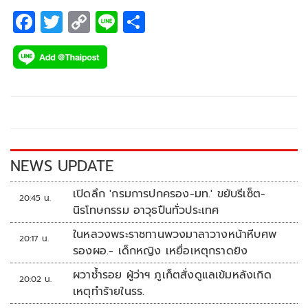
F
T
C
Li
S
ac
wi
o
n
h
e
tt
p
e
ar
b
er
y
e
o
Li
o
n
k
k
NEWS UPDATE
เปิดลึก 'กรมการปกครอง-มท.' ขยับรีเซ็ต-
20:45 น.
นิรโทษกรรม อาวุธปืนทั่วประเทศ
ในหลวงพระราชทานพวงมาลาวางหน้าหีบศพ
20:17 น.
รองผอ.- เด็กหญิง เหยื่อเหตุกราดยิง
ผวาซ้ำรอย ผู้ว่าฯ ภูเก็ตสั่งดูแลเข้มหลังเกิด
20:02 น.
เหตุทำร้ายในรร.