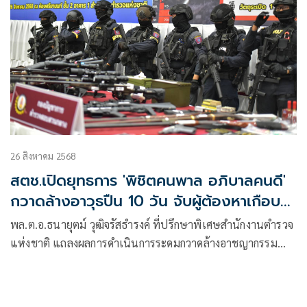
26 สิงหาคม 2568
สตช.เปิดยุทธการ 'พิชิตคนพาล อภิบาลคนดี'
กวาดล้างอาวุธปืน 10 วัน จับผู้ต้องหาเกือบ 2
หมื่นคน ยึดปืน 6 พันกว่ากระบอก
พล.ต.อ.ธนายุตม์ วุฒิจรัสธำรงค์ ที่ปรึกษาพิเศษสำนักงานตำรวจ
แห่งชาติ แถลงผลการดำเนินการระดมกวาดล้างอาชญากรรม
เป้าหมา