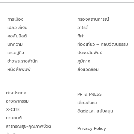
การเมือง
กรองสถานการณ์
เปลว สีเงิน
วาไรตี้
คอลัมนิสต์
กีฬา
บทความ
ท่องเที่ยว – ศิลปวัฒนธรรม
เศรษฐกิจ
ประชาสัมพันธ์
ข่าวพระราชสำนัก
ภูมิภาค
หนังสือพิมพ์
สิ่งแวดล้อม
ต่างประเทศ
PR & PRESS
อาชญากรรม
เกี่ยวกับเรา
X-CITE
ติดต่อและ สนับสนุน
ยานยนต์
สาธารณสุข-คุณภาพชีวิต
Privacy Policy