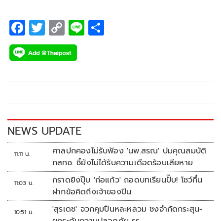
F
T
C
Li
S
ac
wi
o
n
h
e
tt
p
e
ar
b
er
y
e
o
Li
o
n
k
k
NEWS UPDATE
ศาลปกคองไม่รับฟ้อง 'นพ.สรณ' ปมคุณสมบัติ
11:11 น.
กสทช. ชี้ยังไม่ได้รับความเดือดร้อนเสียหาย
กราดยิงปุ๊บ 'ก่อแก้ว' ถอดบทเรียนปั๊บ! โชว์กึ๋น
11:03 น.
ฝากข้อคิดถึงเจ้าของปืน
'สุรเดช' จวกคุมปืนหละหลวม ชงจำกัดกระสุน-
10:51 น.