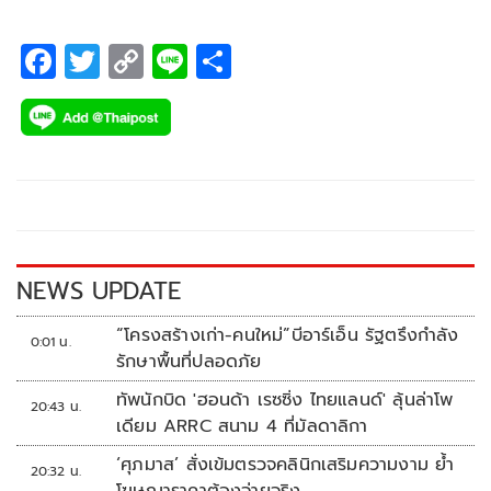
F
T
C
Li
S
ac
wi
o
n
h
e
tt
p
e
ar
b
er
y
e
o
Li
o
n
k
k
NEWS UPDATE
“โครงสร้างเก่า-คนใหม่”บีอาร์เอ็น รัฐตรึงกำลัง
0:01 น.
รักษาพื้นที่ปลอดภัย
ทัพนักบิด 'ฮอนด้า เรซซิ่ง ไทยแลนด์' ลุ้นล่าโพ
20:43 น.
เดียม ARRC สนาม 4 ที่มัลดาลิกา
‘ศุภมาส’ สั่งเข้มตรวจคลินิกเสริมความงาม ย้ำ
20:32 น.