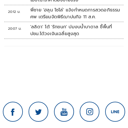
โฆษณาราคาต้องจ่ายจริง
พี่ชาย 'ฮลุน โซโล่' แจ้งกำหนดการสวดอภิธรรม
20:12 น.
ศพ เตรียมจัดพิธีฌาปนกิจ 11 ส.ค.
'ลลิดา' โต้ 'รักชนก' ปมงบน้ำบาดาล ชี้พื้นที่
20:07 น.
ปชน.ได้วงเงินเฉลี่ยสูงสุด