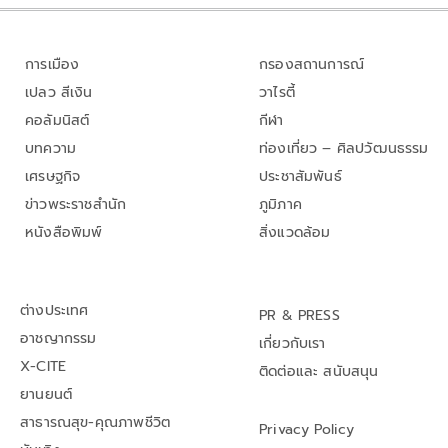
การเมือง
กรองสถานการณ์
เปลว สีเงิน
วาไรตี้
คอลัมนิสต์
กีฬา
บทความ
ท่องเที่ยว – ศิลปวัฒนธรรม
เศรษฐกิจ
ประชาสัมพันธ์
ข่าวพระราชสำนัก
ภูมิภาค
หนังสือพิมพ์
สิ่งแวดล้อม
ต่างประเทศ
PR & PRESS
อาชญากรรม
เกี่ยวกับเรา
X-CITE
ติดต่อและ สนับสนุน
ยานยนต์
สาธารณสุข-คุณภาพชีวิต
Privacy Policy