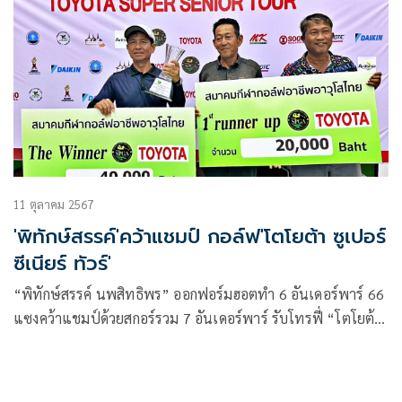
11 ตุลาคม 2567
'พิทักษ์สรรค์'คว้าแชมป์ กอล์ฟ'โตโยต้า ซูเปอร์
ซีเนียร์ ทัวร์'
“พิทักษ์สรรค์ นพสิทธิพร” ออกฟอร์มฮอตทำ 6 อันเดอร์พาร์ 66
แซงคว้าแชมป์ด้วยสกอร์รวม 7 อันเดอร์พาร์ รับโทรฟี่ “โตโยต้า
ซูเปอร์ ซีเนียร์ ทัวร์ 2024” ไปครอง โดยเฉือน “ทินกร จันทร์
สมบูรณ์”​ และ “ธงฤทธิ์ เชียงคอน” ที่คว้าอันดับ 2 ร่วม ไปเพียง
สโตรกเดียว