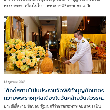
พระราชกุศล เนื่องในโอกาสพระราชพิธีมหามงคลเฉลิม
พระชนมพรรษา 4 รอบ สมเด็จพระนางเจ้าฯ พระบรมราชินี 3
มิถุนายน 2569
13 ตุลาคม 2565
"ศักดิ์สยาม"เป็นประธานจัดพิธีทำบุญตักบาตร
ถวายพระราชกุศลเนื่องในวันคล้ายวันสวรรคต
พระบาทสมเด็จพระบรมชนกาธิเบศร มหา
นายศักดิ์สยาม ชิดชอบ รัฐมนตรีว่าการกระทรวงคมนาคม เป็น