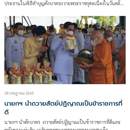
ภูมิพลอดุลยเดชมหาราช บรมนาถบพิตร วันที่
ประธานในพิธีทำบุญตักบาตรถวายพระราชกุศลเนื่องในวันคล้าย
13 ตุลาคม 2565
วันสวรรคต พระบาทสมเด็จพระบรมชนกาธิเบศร มหาภูมิพล
อดุลยเดชมหาราช บรมนาถบพิตร โดยมี นางสุขสมรวย วันทนี
ยกุล
28 กรกฎาคม 2565
นายกฯ นำถวายสัตย์ปฏิญาณเป็นข้าราชการที่
ดี
นายกฯ นำตักบาตร -ถวายสัตย์ปฏิญาณเป็นข้าราชการที่ดีและ
พลังของแผ่นดิน เฉลิมพระชนมพรรษาพระบาทสมเด็จ