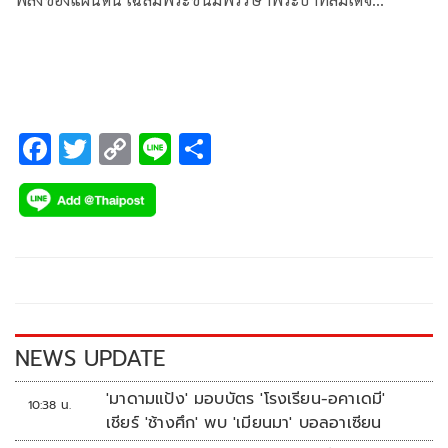
พระเจ้าอยู่หัว
F
T
C
Li
S
ac
wi
o
n
h
e
tt
p
e
ar
b
er
y
e
o
Li
o
n
k
k
NEWS UPDATE
'มาดามแป้ง' มอบบัตร 'โรงเรียน-อคาเดมี'
10:38 น.
เชียร์ 'ช้างศึก' พบ 'เมียนมา' บอลอาเซียน