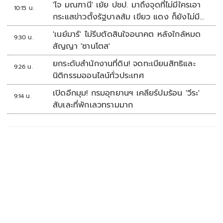
'โจ มณฑานี' เย้ย ปชป. มาถึงจุดที่ไม่มีใครเอา
10:15 น.
กระแสข่าวตั้งรัฐบาลส้ม เขียว แดง ก็ยังไม่มีฟ้า
เลย
'เนย์มาร์' ไม่รีบตัดสินใจอนาคต หลังใกล้หมด
9:30 น.
สัญญา 'ซานโตส'
ยกระดับสำนักงานที่ดิน! จดทะเบียนสิทธิและ
9:26 น.
นิติกรรมออนไลน์ทั่วประเทศ
เปิดอีกมุม! กรมอุทยานฯ เคลียร์ปมร้อน 'วีระ'
9:14 น.
สับเละที่พักเลวทรามมาก