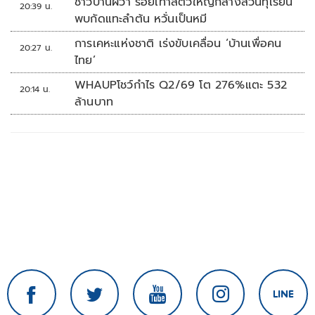
ชาวบ้านผวา รอยเท้าสัตว์ใหญ่กลางสวนทุเรียน
20:39 น.
พบกัดแทะลำต้น หวั่นเป็นหมี
การเคหะแห่งชาติ เร่งขับเคลื่อน ‘บ้านเพื่อคน
20:27 น.
ไทย’
WHAUPโชว์กำไร Q2/69 โต 276%แตะ 532
20:14 น.
ล้านบาท