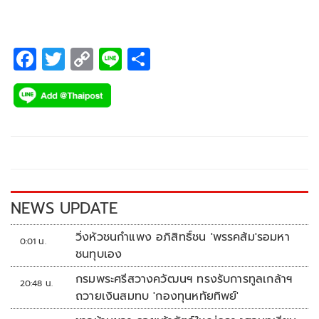
F
T
C
Li
S
ac
wi
o
n
h
e
tt
p
e
ar
b
er
y
e
o
Li
o
n
k
k
NEWS UPDATE
วิ่งหัวชนกำแพง อภิสิทธิ์ชน 'พรรคส้ม'รอมหา
0:01 น.
ชนทุบเอง
กรมพระศรีสวางควัฒนฯ ทรงรับการทูลเกล้าฯ
20:48 น.
ถวายเงินสมทบ 'กองทุนหทัยทิพย์'