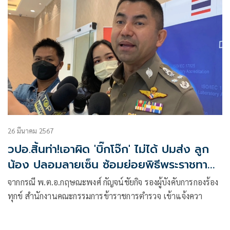
มหาวิทยาลัยเชียงใหม่ ในพิธีพระราชทานปริญญาบัตร
มหาวิทยาลัยเชียงใหม่ ครั้งที่ 60 ประจำปีการศึกษา 2567–2568
ระหว่างวันพุธที่ 21 และวันพฤหัสบดีที่ 22 มกราคม พุทธศักราช
2569 ณ หอประชุมมหาวิทยาลัยเชียงใหม่
26 มีนาคม 2567
วปอ.สิ้นท่า!เอาผิด 'บิ๊กโจ๊ก' ไม่ได้ ปมส่ง ลูก
น้อง ปลอมลายเซ็น ซ้อมย่อยพิธีพระราชทาน
ปริญญาบัตร
จากกรณี พ.ต.อ.กฤษณะพงศ์ กัญจน์ชัยกิจ รองผู้บังคับการกองร้อง
ทุกข์ สำนักงานคณะกรรมการข้าราชการตำรวจ เข้าแจ้งควา