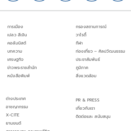
การเมือง
กรองสถานการณ์
เปลว สีเงิน
วาไรตี้
คอลัมนิสต์
กีฬา
บทความ
ท่องเที่ยว – ศิลปวัฒนธรรม
เศรษฐกิจ
ประชาสัมพันธ์
ข่าวพระราชสำนัก
ภูมิภาค
หนังสือพิมพ์
สิ่งแวดล้อม
ต่างประเทศ
PR & PRESS
อาชญากรรม
เกี่ยวกับเรา
X-CITE
ติดต่อและ สนับสนุน
ยานยนต์