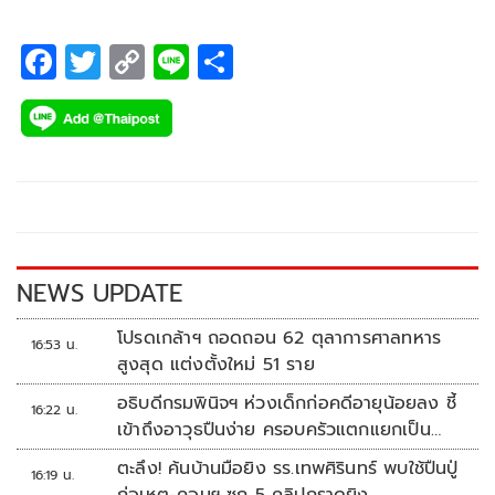
F
T
C
Li
S
ac
wi
o
n
h
e
tt
p
e
ar
b
er
y
e
o
Li
o
n
k
k
NEWS UPDATE
โปรดเกล้าฯ ถอดถอน 62 ตุลาการศาลทหาร
16:53 น.
สูงสุด แต่งตั้งใหม่ 51 ราย
อธิบดีกรมพินิจฯ ห่วงเด็กก่อคดีอายุน้อยลง ชี้
16:22 น.
เข้าถึงอาวุธปืนง่าย ครอบครัวแตกแยกเป็น
ชนวนสำคัญ
ตะลึง! ค้นบ้านมือยิง รร.เทพศิรินทร์ พบใช้ปืนปู่
16:19 น.