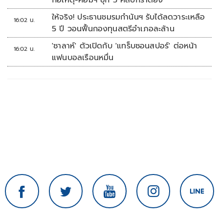
ก่อเหตุ-คอมฯ ซุก 5 คลิปกราดยิง
ให้จริง! ประธานชมรมกำนันฯ รับได้ลดวาระเหลือ
16:02 น.
5 ปี วอนฟื้นกองทุนสตรีอำเภอละล้าน
'ซาลาห์' ตัวเปิดกับ 'แทร็บซอนสปอร์' ต่อหน้า
16:02 น.
แฟนบอลเรือนหมื่น