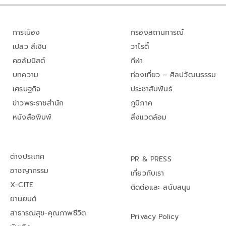
การเมือง
กรองสถานการณ์
เปลว สีเงิน
วาไรตี้
คอลัมนิสต์
กีฬา
บทความ
ท่องเที่ยว – ศิลปวัฒนธรรม
เศรษฐกิจ
ประชาสัมพันธ์
ข่าวพระราชสำนัก
ภูมิภาค
หนังสือพิมพ์
สิ่งแวดล้อม
ต่างประเทศ
PR & PRESS
อาชญากรรม
เกี่ยวกับเรา
X-CITE
ติดต่อและ สนับสนุน
ยานยนต์
สาธารณสุข-คุณภาพชีวิต
Privacy Policy