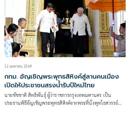
12 เมษายน 2569
กทม. อัญเชิญพระพุทธสิหิงค์สู่ลานคนเมือง
เปิดให้ประชาชนสรงน้ำรับปีใหม่ไทย
นายชัชชาติ สิทธิพันธุ์ ผู้ว่าราชการกรุงเทพมหานคร เป็น
ประธานพิธีอัญเชิญพระพุทธสิหิงค์จากพระที่นั่งพุทไธสวรรย์
พิพิธภัณฑสถานแห่งชาติ พระนคร