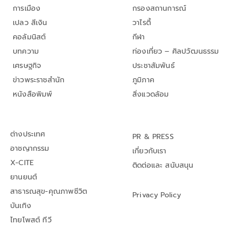
การเมือง
กรองสถานการณ์
เปลว สีเงิน
วาไรตี้
คอลัมนิสต์
กีฬา
บทความ
ท่องเที่ยว – ศิลปวัฒนธรรม
เศรษฐกิจ
ประชาสัมพันธ์
ข่าวพระราชสำนัก
ภูมิภาค
หนังสือพิมพ์
สิ่งแวดล้อม
ต่างประเทศ
PR & PRESS
อาชญากรรม
เกี่ยวกับเรา
X-CITE
ติดต่อและ สนับสนุน
ยานยนต์
สาธารณสุข-คุณภาพชีวิต
Privacy Policy
บันเทิง
ไทยโพสต์ ทีวี