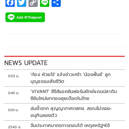
F
T
C
Li
S
ac
wi
o
n
h
e
tt
p
e
ar
b
er
y
e
o
Li
o
n
k
k
NEWS UPDATE
'ก้อง ห้วยไร่' แจ้งข่าวเศร้า 'น้องพั้นช์' ลูก
0:53 น.
บุญธรรมเสียชีวิต
'VIVANT' ซีรีส์แอคชันฟอร์มยักษ์แดนปลาดิบ
0:45 น.
ซีซันใหม่ยกกองลุยเดือดในไทย
ล่มซ้ำซาก สุญญากาศกสทช. สรณไม่ถอย-
0:01 น.
อนุทินลอยตัว
จีนประกาศมาตรการตอบโต้ เหตุสหรัฐฯใช้
23:43 น.