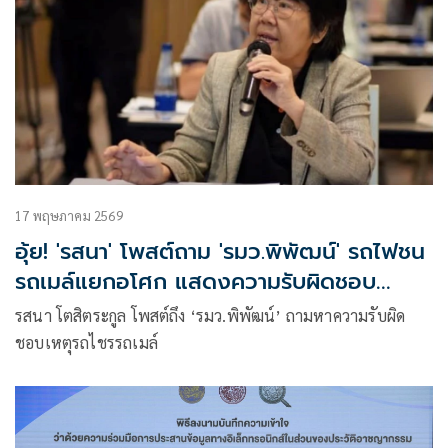
17 พฤษภาคม 2569
อุ้ย! 'รสนา' โพสต์ถาม 'รมว.พิพัฒน์' รถไฟชน
รถเมล์แยกอโศก แสดงความรับผิดชอบ
อย่างไร
รสนา โตสิตระกูล โพสต์ถึง ‘รมว.พิพัฒน์’ ถามหาความรับผิด
ชอบเหตุรถไชรรถเมล์