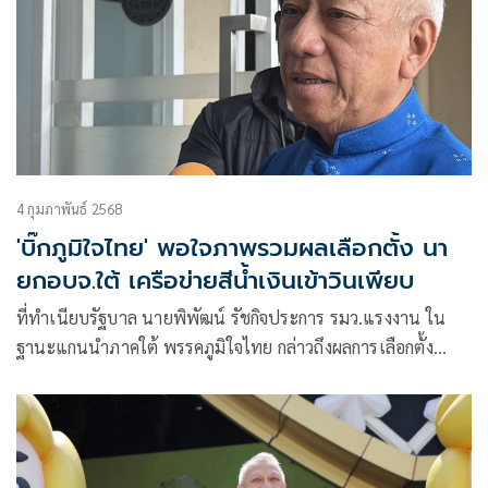
4 กุมภาพันธ์ 2568
'บิ๊กภูมิใจไทย' พอใจภาพรวมผลเลือกตั้ง นา
ยกอบจ.ใต้ เครือข่ายสีน้ำเงินเข้าวินเพียบ
ที่ทำเนียบรัฐบาล นายพิพัฒน์ รัชกิจประการ รมว.แรงงาน ใน
ฐานะแกนนำภาคใต้ พรรคภูมิใจไทย กล่าวถึงผลการเลือกตั้ง
นายกองค์การบริห