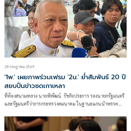
28 กรกฎาคม 2569
'1พ.' เผยภาพร่วมเฟรม '2น.' ย้ำสัมพันธ์ 20 ปี
สยบปั่นข่าวซดเกาเหลา
ที่ท้องสนามหลวง นายพิพัฒน์ รัชกิจประการ รองนายกรัฐมนตรี
และรัฐมนตรีว่าการกระทรวงคมนาคม ในฐานะแกนนำพรรค
ภูมิใจไทย ให้สัม