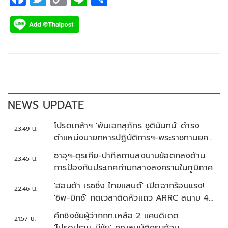
ac
wi
o
n
h
e
tt
p
e
ar
b
er
y
e
o
Li
o
n
k
k
NEWS UPDATE
โปรดเกล้าฯ 'พันเอกสุภัทร ชูตินันทน์' ดำรง
23:49 น.
ตำแหน่งนายทหารปฏิบัติการฯ-พระราชทานยศ
'พลตรี'
ซาอุฯ-ตุรเคีย-ปากีสถานลงนามข้อตกลงด้าน
23:45 น.
การป้องกันประเทศท่ามกลางสงครามในภูมิภาค
'ฮอนด้า เรซซิ่ง ไทยแลนด์' เปิดฉากร้อนแรง!
22:46 น.
'ชิพ-มิกซ์' กดเวลาติดหัวแถว ARRC สนาม 4
ที่มัลดาลิกา
ศึกชิงชัยผู้ว่ากกท.เหลือ 2 แคนดิเดต
21:57 น.
'โปรดปราน-มีชัย' คุณสมบัติครบถ้วน