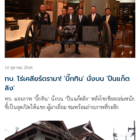
16 ตุลาคม 2566
ทบ. โร่เคลียร์ดรามา! 'บิ๊กทิน' นั่งบน 'ปืนแก็ต
ลิง'
ทบ. แจงภาพ ‘บิ๊กทิน’ นั่งบน ‘ปืนแก็ตลิง’ หลังโซเชียลถล่มหนัก
ชี้เป็นจุดเปิดให้แขก-ผู้มาเยี่ยม ชมพร้อมถ่ายภาพที่ระลึก