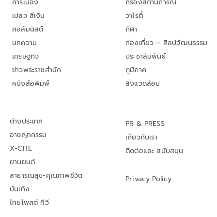
การเมือง
กรองสถานการณ์
เปลว สีเงิน
วาไรตี้
คอลัมนิสต์
กีฬา
บทความ
ท่องเที่ยว – ศิลปวัฒนธรรม
เศรษฐกิจ
ประชาสัมพันธ์
ข่าวพระราชสำนัก
ภูมิภาค
หนังสือพิมพ์
สิ่งแวดล้อม
ต่างประเทศ
PR & PRESS
อาชญากรรม
เกี่ยวกับเรา
X-CITE
ติดต่อและ สนับสนุน
ยานยนต์
สาธารณสุข-คุณภาพชีวิต
Privacy Policy
บันเทิง
ไทยโพสต์ ทีวี