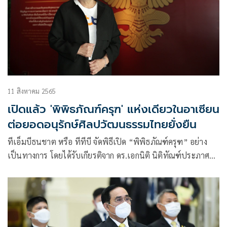
11 สิงหาคม 2565
เปิดแล้ว 'พิพิธภัณฑ์ครุฑ' แห่งเดียวในอาเซียน
ต่อยอดอนุรักษ์ศิลปวัฒนธรรมไทยยั่งยืน
ทีเอ็มบีธนชาต หรือ ทีทีบี จัดพิธีเปิด “พิพิธภัณฑ์ครุฑ” อย่าง
เป็นทางการ โดยได้รับเกียรติจาก ดร.เอกนิติ นิติทัณฑ์ประภาศ
ประธานกรรมการ ทีเอ็มบีธนชาต เป็นประธานในพิธี และ
พระครูวิศิษฏ์พิทยาคม (วราห์ ปุญญวโร)