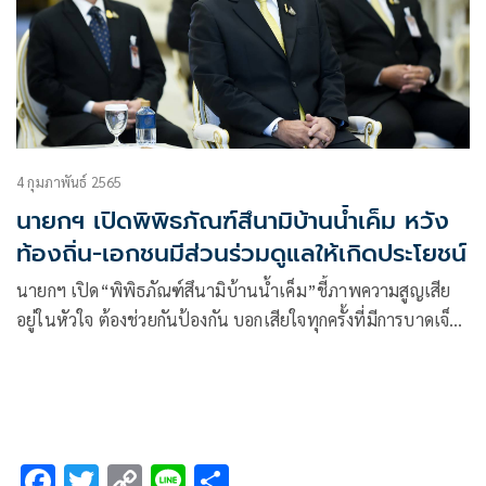
4 กุมภาพันธ์ 2565
นายกฯ เปิดพิพิธภัณฑ์สึนามิบ้านน้ำเค็ม หวัง
ท้องถิ่น-เอกชนมีส่วนร่วมดูแลให้เกิดประโยชน์
นายกฯ เปิด“พิพิธภัณฑ์สึนามิบ้านน้ำเค็ม”ชี้ภาพความสูญเสีย
อยู่ในหัวใจ ต้องช่วยกันป้องกัน บอกเสียใจทุกครั้งที่มีการบาดเจ็บ
สูยเสีย เพราะถือว่าคือคนไทยด้วยกัน ลั่นตราบใดที่ยังมีหน้าที่
ตรงนี้จะพยายามทำให้เต็มที่ แก้ไขปัญหา ขอปชช. เร่งสร้าง
ความรัก-ความสามัคคี ในสังคมไทย
F
T
C
Li
S