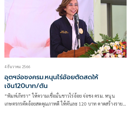
4 ธันวาคม 2566
อุตฯจ่อชงครม.หนุนไร่อ้อยตัดสดให้
เงิน120บาท/ตัน
“พิมพ์ภัทรา” ให้ความเชื่อมั่นชาวไร่อ้อย จ่อชง ครม. หนุน
เกษตรกรตัดอ้อยสดคุณภาพดี ให้ตันละ 120 บาท คาดสร้างราย
ได้เพิ่ม 8 พันล้านบาท ครอบคลุม 1.4 แสนรายหวังบรรเทาความ
เดือดร้อนของชาวไร่อ้อยในช่วงที่ต้นทุนการผลิตอ้อยปรับตัวสูง
ขึ้นได้