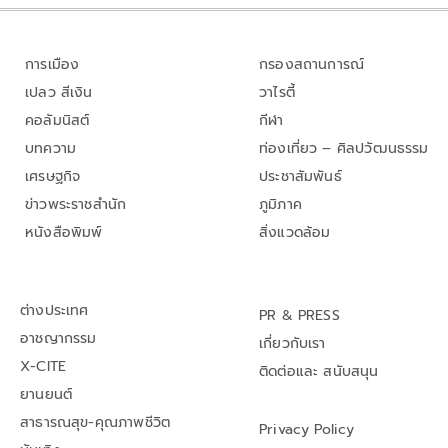
การเมือง
กรองสถานการณ์
เปลว สีเงิน
วาไรตี้
คอลัมนิสต์
กีฬา
บทความ
ท่องเที่ยว – ศิลปวัฒนธรรม
เศรษฐกิจ
ประชาสัมพันธ์
ข่าวพระราชสำนัก
ภูมิภาค
หนังสือพิมพ์
สิ่งแวดล้อม
ต่างประเทศ
PR & PRESS
อาชญากรรม
เกี่ยวกับเรา
X-CITE
ติดต่อและ สนับสนุน
ยานยนต์
สาธารณสุข-คุณภาพชีวิต
Privacy Policy