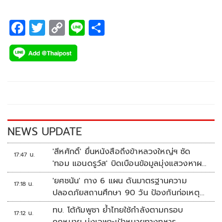
F
T
C
Li
S
ac
wi
o
n
h
e
tt
p
e
ar
b
er
y
e
o
Li
o
n
k
k
NEWS UPDATE
'สีหศักดิ์' ยื่นหนังสือถึงข้าหลวงใหญ่ฯ ซัด
17:47 น.
'ทอม แอนดรูว์ส' บิดเบือนข้อมูลมุ่งแสวงหาผล
ประโยชน์ทางการเมือง
'ยศชนัน' กาง 6 แผน ดันมาตรฐานความ
17:18 น.
ปลอดภัยสถานศึกษา 90 วัน ป้องกันก่อเหตุ
รุนแรง
ทบ. โต้กัมพูชา ย้ำไทยใช้กำลังตามกรอบ
17:12 น.