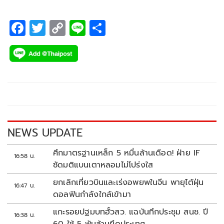
F
T
C
Li
S
ac
wi
o
n
h
e
tt
p
e
ar
b
er
y
e
o
Li
o
n
k
k
NEWS UPDATE
ศึกมาตรฐานเหล็ก 5 หมื่นล้านเดือด! ฝ่าย IF
16:58 น.
ซัดมติแบนเตาหลอมไม่โปร่งใส
ยกเลิกเที่ยวบินและเร่งอพยพในจีน พายุไต้ฝุ่น
16:47 น.
ดอลฟินกำลังใกล้เข้ามา
แกะรอยปฐมบทฮั้วสว. แฉบันทึกประชุม สนช. ปี
16:38 น.