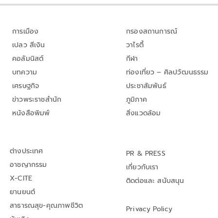
การเมือง
กรองสถานการณ์
เปลว สีเงิน
วาไรตี้
คอลัมนิสต์
กีฬา
บทความ
ท่องเที่ยว – ศิลปวัฒนธรรม
เศรษฐกิจ
ประชาสัมพันธ์
ข่าวพระราชสำนัก
ภูมิภาค
หนังสือพิมพ์
สิ่งแวดล้อม
ต่างประเทศ
PR & PRESS
อาชญากรรม
เกี่ยวกับเรา
X-CITE
ติดต่อและ สนับสนุน
ยานยนต์
สาธารณสุข-คุณภาพชีวิต
Privacy Policy