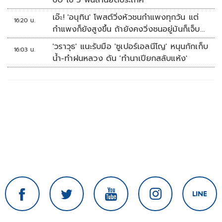
60 ใช้ 5 พันล้านยึดประเทศ
เอ๊ะ! 'อนุทิน' โพสต์วิ่งหัวชนกำแพงทุกวัน แต่
16:20 น.
กำแพงก็ยังสูงขึ้น ถ้ายังคงวิ่งชนอยู่มันก็เจ็บ
หัวอีก
'วราวุธ' แนะรับมือ 'ซูเปอร์เอลนีโญ' หนุนกักเก็บ
16:03 น.
น้ำ-ทำฝนหลวง ดัน 'ทำนาเปียกสลับแห้ง'