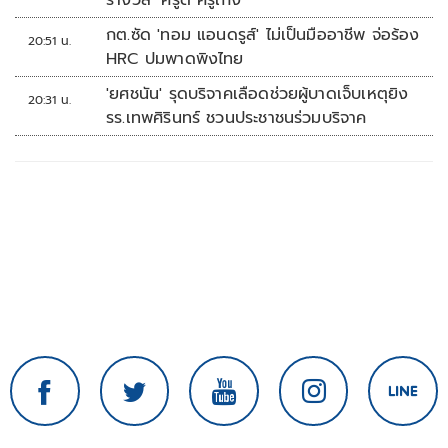
รางวัล ‘ครูดี ครูเก่ง’
กต.ซัด 'ทอม แอนดรูส์' ไม่เป็นมืออาชีพ จ่อร้อง
20:51 น.
HRC ปมพาดพิงไทย
'ยศชนัน' รุดบริจาคเลือดช่วยผู้บาดเจ็บเหตุยิง
20:31 น.
รร.เทพศิรินทร์ ชวนประชาชนร่วมบริจาค