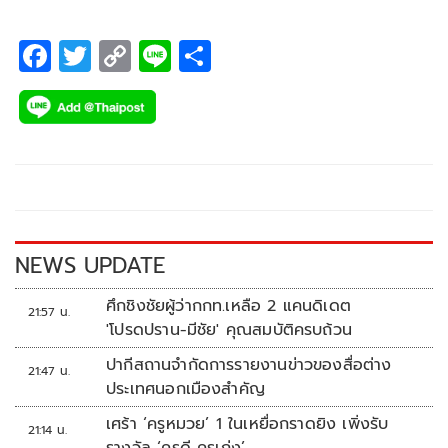
F
T
C
Li
S
ac
wi
o
n
h
e
tt
p
e
ar
b
er
y
e
o
Li
o
n
k
k
NEWS UPDATE
ศึกชิงชัยผู้ว่ากกท.เหลือ 2 แคนดิเดต
21:57 น.
'โปรดปราน-มีชัย' คุณสมบัติครบถ้วน
ปากีสถานจำกัดการรายงานข่าวของสื่อต่าง
21:47 น.
ประเทศนอกเมืองสำคัญ
เศร้า ‘ครูหมวย’ 1 ในเหยื่อกราดยิง เพิ่งรับ
21:14 น.