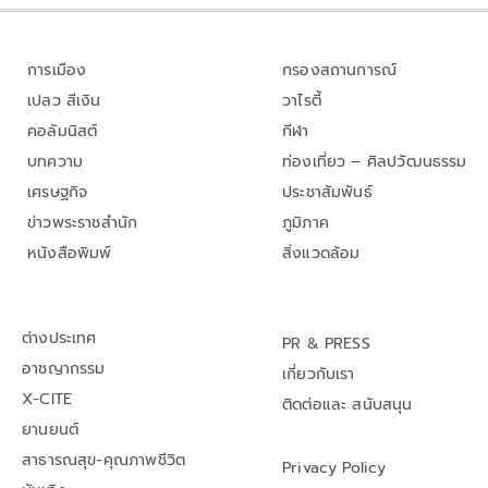
การเมือง
กรองสถานการณ์
เปลว สีเงิน
วาไรตี้
คอลัมนิสต์
กีฬา
บทความ
ท่องเที่ยว – ศิลปวัฒนธรรม
เศรษฐกิจ
ประชาสัมพันธ์
ข่าวพระราชสำนัก
ภูมิภาค
หนังสือพิมพ์
สิ่งแวดล้อม
ต่างประเทศ
PR & PRESS
อาชญากรรม
เกี่ยวกับเรา
X-CITE
ติดต่อและ สนับสนุน
ยานยนต์
สาธารณสุข-คุณภาพชีวิต
Privacy Policy