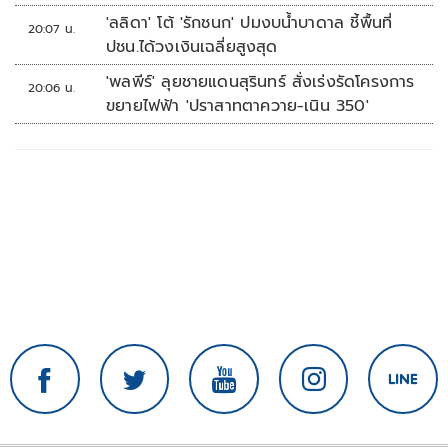
'ลลิดา' โต้ 'รักชนก' ปมงบน้ำบาดาล ชี้พื้นที่
20:07 น.
ปชน.ได้วงเงินเฉลี่ยสูงสุด
'พลพีร์' ลุยชายแดนสุรินทร์ สั่งเร่งรัดโครงการ
20:06 น.
ขยายไฟฟ้า 'ปราสาทตาควาย-เนิน 350'