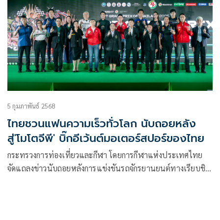
โชว์ความเร็วระดับพระกาฬทุบสถิติตลอดกาลของ สนามช้าง
อินเตอร์เนชั่นแนล เซอร์กิต จ.บุรีรัมย์ ลงอย่างราบคาบ ขณะที่
แชมป์โลกคนปัจจุบันอย่าง มาร์ค มาร์เกซ จาก ดูคาติ เลอโนโว
ทีม รั้งอันดับ 2 หลังผ่านการซ้อมวันแรก เมื่อวันศุกร์ที่ผ่านมา
5 กุมภาพันธ์ 2568
ไทยชวนแฟนความเร็วทั่วโลก นับถอยหลัง
สู่'โมโตจีพี' บิ๊กอีเว้นต์มอเตอร์สปอร์ของไทย
กระทรวงการท่องเที่ยวและกีฬา โดยการกีฬาแห่งประเทศไทย
จัดแถลงข่าวนับถอยหลังการแข่งขันรถจักรยานยนต์ทางเรียบชิง
แชมป์โลก หรือโมโตจีพี ที่ประเทศไทยเป็นเจ้าภาพ ภายใต้ชื่อ
รายการ “PT Grand Prix of Thailand 2025” (พีที กรังด์ปรีซ์
ออฟ ไทยแลนด์) ศึกมอเตอร์สปอร์ตพรีเมียมที่มีผู้ชมมากกว่า