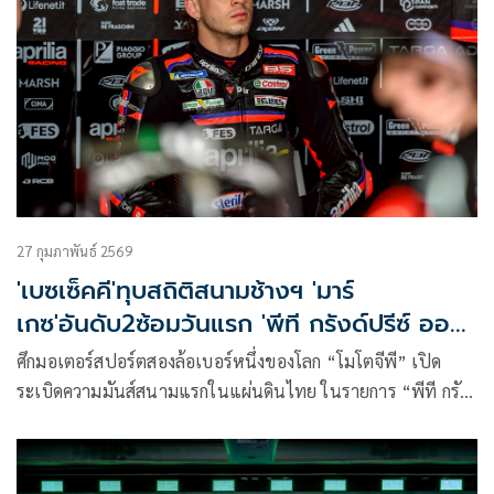
27 กุมภาพันธ์ 2569
'เบซเซ็คคี'ทุบสถิติสนามช้างฯ 'มาร์
เกซ'อันดับ2ซ้อมวันแรก 'พีที กรังด์ปรีซ์ ออฟ
ไทยแลนด์2026'
ศึกมอเตอร์สปอร์ตสองล้อเบอร์หนึ่งของโลก “โมโตจีพี” เปิด
ระเบิดความมันส์สนามแรกในแผ่นดินไทย ในรายการ “พีที กรัง
ด์ปรีซ์ ออฟ ไทยแลนด์” ต้อนรับแฟนความเร็วจากทั่วโลก พร้อม
ถ่ายทอดสดสู่ทุกสายตาทั่วทุกมุมโลกเริ่มต้นการลงสนามวันแรก
โดย มาร์โก เบซเซ็คคี ยอดนักบิดอิตาเลียนจาก อพริเลีย เรซซิ่ง