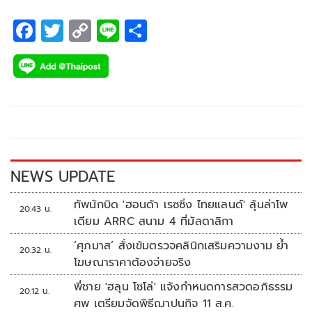
800 ล้านคนทั่วโลก ที่ไทยได้รับบทบาทสำคัญ ทั้ง การแถลงเปิด
ฤดูกาล Season Premier ที่ One Bangkok กรุงเทพ โดยดอร์น่า
F
T
C
Li
S
สปอร์ต วันที่ 9 ก.พ. ต่อด้วย Pre-Season Test 12-13 ก.พ. และ
ac
wi
o
n
h
Main Race 28 ก.พ.-2 มี.ค.68 ที่สนามช้าง อินเตอร์เนชั่นแนล
e
tt
p
e
ar
เซอร์กิต จ.บุรีรัมย์ โดยประเทศไทยเป็นเจ้าภาพปีที่ 6
b
er
y
e
o
Li
o
n
k
k
NEWS UPDATE
ทัพนักบิด 'ฮอนด้า เรซซิ่ง ไทยแลนด์' ลุ้นล่าโพ
20:43 น.
เดียม ARRC สนาม 4 ที่มัลดาลิกา
‘ศุภมาส’ สั่งเข้มตรวจคลินิกเสริมความงาม ย้ำ
20:32 น.
โฆษณาราคาต้องจ่ายจริง
พี่ชาย 'ฮลุน โซโล่' แจ้งกำหนดการสวดอภิธรรม
20:12 น.
ศพ เตรียมจัดพิธีฌาปนกิจ 11 ส.ค.