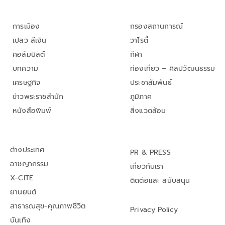
การเมือง
กรองสถานการณ์
เปลว สีเงิน
วาไรตี้
คอลัมนิสต์
กีฬา
บทความ
ท่องเที่ยว – ศิลปวัฒนธรรม
เศรษฐกิจ
ประชาสัมพันธ์
ข่าวพระราชสำนัก
ภูมิภาค
หนังสือพิมพ์
สิ่งแวดล้อม
ต่างประเทศ
PR & PRESS
อาชญากรรม
เกี่ยวกับเรา
X-CITE
ติดต่อและ สนับสนุน
ยานยนต์
สาธารณสุข-คุณภาพชีวิต
Privacy Policy
บันเทิง