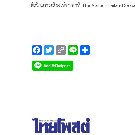
ศิลปินสาวเสียงเท่จากเวที The Voice Thailand Seas
5 ก็ไม่ได้หายจากการมอบความสุขผ่านเสียงเพลงให้
แฟนๆ เพราะเธอยังคงเดินหน้าทำผลงานคัฟเวอร์บน
YouTube แต่วันนี้เธอกลับมาพร้อมกับผลงานเพลงใหม
“ยังเป็นฉันหรือเปล่า” จากค่าย YES i AM (เยสไอแอม)
ถือเป็นซิงเกิลเดี่ยวของตัวเองในรอบ 2 ปี ที่จะมาขยี้ห
F
T
C
Li
S
คนที่กำลังสับสน และสงสัยว่าคนในใจเขา..ยังเป็นเราอ
ac
wi
o
n
h
หรือเปล่านะ?
e
tt
p
e
ar
b
er
y
e
o
Li
o
n
k
k