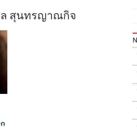
พล สุนทรญาณกิจ
N
อก