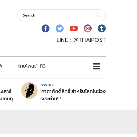
LINE : @THAIPOST
พ์
ไทยโพสต์ ทีวี
ทรรศนะ
ะเสาร์
'คาถาศักดิ์สิทธิ์'สำหรับโลกในช่วง
ับคนทุก
ระยะผ่าน!!!