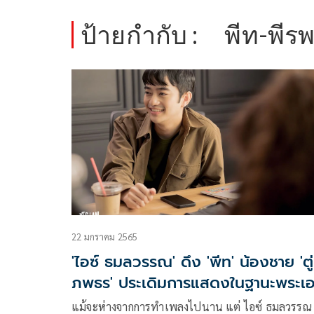
ป้ายกำกับ :
พีท-พีร
22 มกราคม 2565
'ไอซ์ ธมลวรรณ' ดึง 'พีท' น้องชาย 'ตู่
ภพธร' ประเดิมการแสดงในฐานะพระเ
แม้จะห่างจากการทำเพลงไปนาน แต่ ไอซ์ ธมลวรรณ