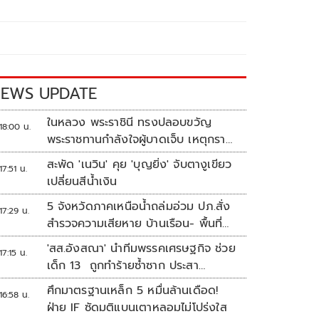
EWS UPDATE
ในหลวง พระราชินี ทรงปลอบขวัญ
18:00 น.
พระราชทานกำลังใจผู้บาดเจ็บ เหตุกราด
ยิง รร.เทพศิรินทร์นนทบุรี
สะพัด 'เนวิน' คุย 'บุญยิ่ง' จับตางูเขียว
17:51 น.
เปลี่ยนสีน้ำเงิน
5 จังหวัดภาคเหนือน้ำถล่มอ่วม ปภ.สั่ง
17:29 น.
สำรวจความเสียหาย บ้านเรือน- พื้นที่
เกษตร
'สส.อังสณา' นำทีมพรรคเศรษฐกิจ ช่วย
17:15 น.
เด็ก 13 ถูกทำร้ายซ้ำซาก ประสา
นพม.เข้าคุ้มครอง
ศึกมาตรฐานเหล็ก 5 หมื่นล้านเดือด!
16:58 น.
ฝ่าย IF ซัดมติแบนเตาหลอมไม่โปร่งใส