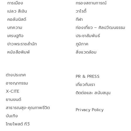
การเมือง
กรองสถานการณ์
เปลว สีเงิน
วาไรตี้
คอลัมนิสต์
กีฬา
บทความ
ท่องเที่ยว – ศิลปวัฒนธรรม
เศรษฐกิจ
ประชาสัมพันธ์
ข่าวพระราชสำนัก
ภูมิภาค
หนังสือพิมพ์
สิ่งแวดล้อม
ต่างประเทศ
PR & PRESS
อาชญากรรม
เกี่ยวกับเรา
X-CITE
ติดต่อและ สนับสนุน
ยานยนต์
สาธารณสุข-คุณภาพชีวิต
Privacy Policy
บันเทิง
ไทยโพสต์ ทีวี