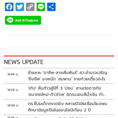
F
T
C
Li
S
ac
wi
o
n
h
e
tt
p
e
ar
b
er
y
e
o
Li
o
n
k
k
NEWS UPDATE
ชำแหละ 'อาชีพ-สายสัมพันธ์' สว.อำนาจเจริญ
14:49 น.
'ยิ่งชีพ' งงหนัก 'สมพาน' ขายก๋วยเตี๋ยวอะไร
'เท้ง' ลั่นก้าวสู่ปีที่ 3 'ปชน.' สานต่อภารกิจ
14:29 น.
'อนาคตใหม่-ก้าวไกล' ซัดระบอบสีน้ำเงิน ทำ
หลักนิติรัฐ-นิติธรรมสั่นคลอน
ตร.ชี้ปมเด็กกราดยิง หลายปัจจัยเชื่อมโยงพบ
14:08 น.
ศึกษาข้อมูลปืนในออนไลน์เกือบ 2 ปี
13:45 น.