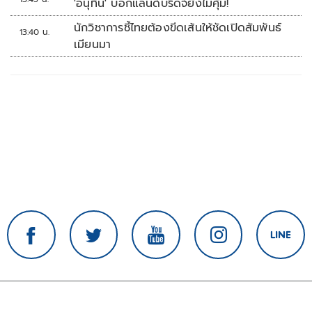
'อนุทิน' บอกแลนด์บริดจ์ยังไม่คุ้ม!
นักวิชาการชี้ไทยต้องขีดเส้นให้ชัดเปิดสัมพันธ์
13:40 น.
เมียนมา