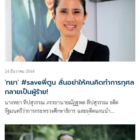
24 ธันวาคม 2564
'ทยา' #saveพี่ตูน ลั่นอย่าให้คนคิดทำการกุศล
กลายเป็นผู้ร้าย!
นางทยา ทีปสุวรรณ ภรรยานายณัฏฐพล ทีปสุวรรณ อดีต
รัฐมนตรีว่าการกระทรวงศึกษาธิการ และอดีตแกนนำ
กปปส.โพสต์ข้อความบนเฟซบุ๊กว่า “ช่วงนี้เตรียมซ้อมวิ่งงาน