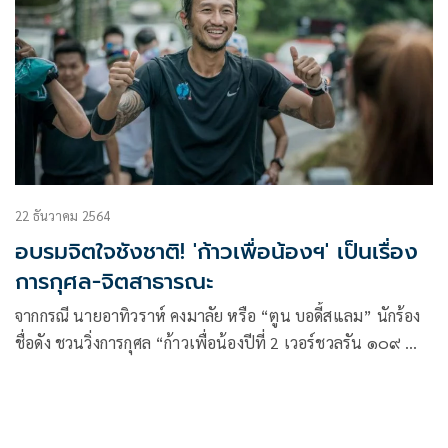
22 ธันวาคม 2564
อบรมจิตใจชังชาติ! 'ก้าวเพื่อน้องฯ' เป็นเรื่อง
การกุศล-จิตสาธารณะ
จากกรณี นายอาทิวราห์ คงมาลัย หรือ “ตูน บอดี้สแลม” นักร้อง
ชื่อดัง ชวนวิ่งการกุศล “ก้าวเพื่อน้องปีที่ 2 เวอร์ชวลรัน ๑๐๙ คำ
ขอบพระคุณ” รายได้มอบเป็นทุนการศึกษาให้เด็กยากไร้ 109
ราย