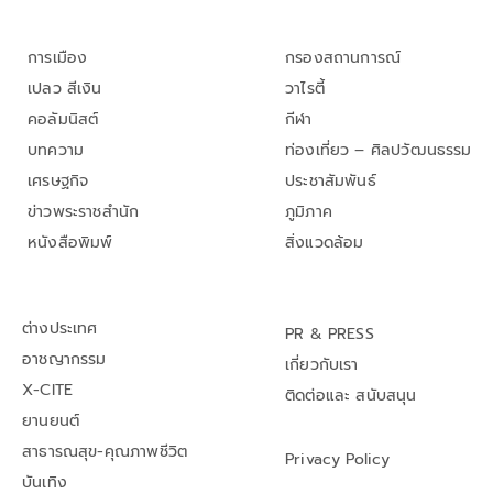
การเมือง
กรองสถานการณ์
เปลว สีเงิน
วาไรตี้
คอลัมนิสต์
กีฬา
บทความ
ท่องเที่ยว – ศิลปวัฒนธรรม
เศรษฐกิจ
ประชาสัมพันธ์
ข่าวพระราชสำนัก
ภูมิภาค
หนังสือพิมพ์
สิ่งแวดล้อม
ต่างประเทศ
PR & PRESS
อาชญากรรม
เกี่ยวกับเรา
X-CITE
ติดต่อและ สนับสนุน
ยานยนต์
สาธารณสุข-คุณภาพชีวิต
Privacy Policy
บันเทิง