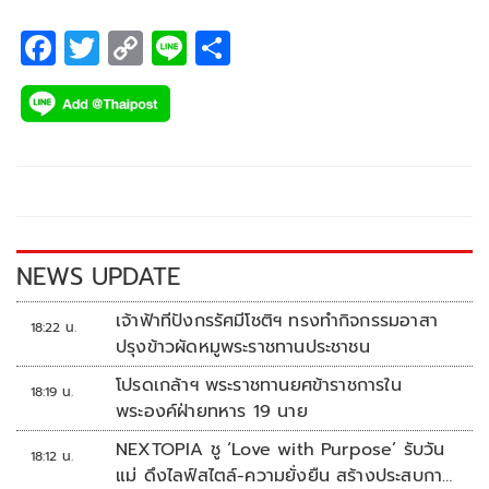
F
T
C
Li
S
ac
wi
o
n
h
e
tt
p
e
ar
b
er
y
e
o
Li
o
n
k
k
NEWS UPDATE
เจ้าฟ้าทีปังกรรัศมีโชติฯ ทรงทำกิจกรรมอาสา
18:22 น.
ปรุงข้าวผัดหมูพระราชทานประชาชน
โปรดเกล้าฯ พระราชทานยศข้าราชการใน
18:19 น.
พระองค์ฝ่ายทหาร 19 นาย
NEXTOPIA ชู ‘Love with Purpose’ รับวัน
18:12 น.
แม่ ดึงไลฟ์สไตล์-ความยั่งยืน สร้างประสบกา