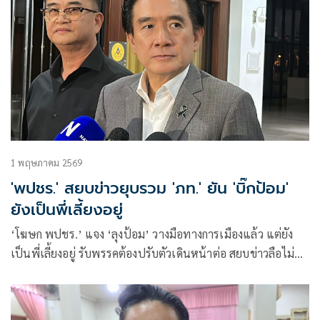
1 พฤษภาคม 2569
'พปชร.' สยบข่าวยุบรวม 'ภท.' ยัน 'บิ๊กป้อม'
ยังเป็นพี่เลี้ยงอยู่
‘โฆษก พปชร.’ แจง ‘ลุงป้อม’ วางมือทางการเมืองแล้ว แต่ยัง
เป็นพี่เลี้ยงอยู่ รับพรรคต้องปรับตัวเดินหน้าต่อ สยบข่าวลือไม่ยุบ
รวม ‘ภท.’