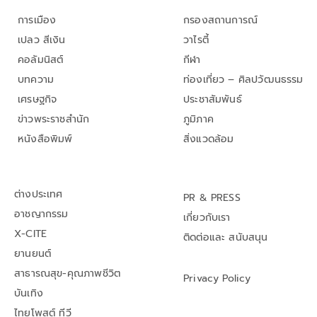
การเมือง
กรองสถานการณ์
เปลว สีเงิน
วาไรตี้
คอลัมนิสต์
กีฬา
บทความ
ท่องเที่ยว – ศิลปวัฒนธรรม
เศรษฐกิจ
ประชาสัมพันธ์
ข่าวพระราชสำนัก
ภูมิภาค
หนังสือพิมพ์
สิ่งแวดล้อม
ต่างประเทศ
PR & PRESS
อาชญากรรม
เกี่ยวกับเรา
X-CITE
ติดต่อและ สนับสนุน
ยานยนต์
สาธารณสุข-คุณภาพชีวิต
Privacy Policy
บันเทิง
ไทยโพสต์ ทีวี