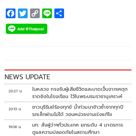
F
T
C
Li
S
ac
wi
o
n
h
e
tt
p
e
ar
b
er
y
e
o
Li
o
n
k
k
NEWS UPDATE
ในหลวง ทรงรับผู้เสียชีวิตและบาดเจ็บจากเหตุก
20:27 น.
ราดยิงในโรงเรียน ไว้ในพระบรมราชานุเคราะห์
ชาวบุรีรัมย์ร้องทุกข์ น้ำท่วมนาข้าวซ้ำซากทุกปี
20:13 น.
รถเล็กผ่านไม่ได้ วอนหน่วยงานเร่งแก้ไข
มท. สั่งผู้ว่าฯทั่วประเทศ ยกระดับ 4 มาตรการ
19:06 น.
ดูแลความปลอดภัยในสถานศึกษา